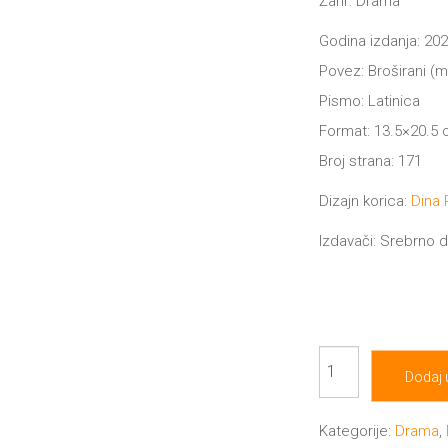
Žanr: Drama
Godina izdanja: 202
Povez: Broširani (
Pismo: Latinica
Format: 13.5×20.5
Broj strana: 171
Dizajn korica:
Dina
Izdavači: Srebrno d
Rambuko
Dodaj 
i
Seni
Kategorije:
Drama
,