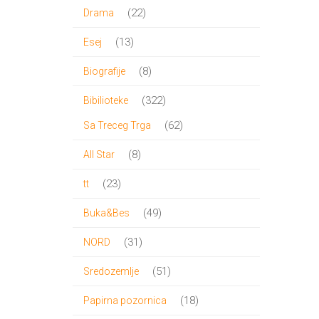
proizvoda
22
22
Drama
proizvoda
13
13
Esej
proizvoda
8
8
Biografije
proizvoda
322
322
Bibilioteke
proizvoda
62
62
Sa Treceg Trga
proizvoda
8
8
All Star
proizvoda
23
23
tt
proizvoda
49
49
Buka&Bes
proizvoda
31
31
NORD
proizvod
51
51
Sredozemlje
proizvod
18
18
Papirna pozornica