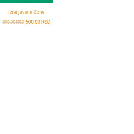
Izranjavane Zone
Originalna
Trenutna
600.00
RSD
800.00
RSD
cena
cena
je
je:
bila:
600.00 RSD.
800.00 RSD.