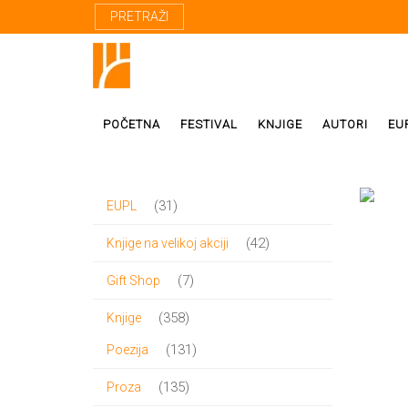
PRETRAŽI
POČETNA
FESTIVAL
KNJIGE
AUTORI
EU
31
31
EUPL
Proza
Domaći autor
proizvod
42
42
Knjige na velikoj akciji
Poezija
Strani autori
proizvoda
7
7
Gift Shop
Drama
Prevodioci
proizvoda
358
358
Knjige
Esej
Učesnici fest
proizvoda
131
131
Poezija
Biografije
proizvod
135
135
Proza
Biblioteke