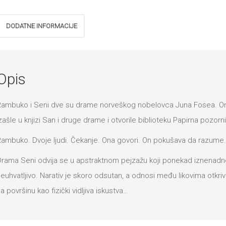
količina
DODATNE INFORMACIJE
Opis
ambuko i Seni dve su drame norveškog nobelovca Juna Fosea. One
zašle u knjizi San i druge drame i otvorile biblioteku Papirna pozorn
ambuko. Dvoje ljudi. Čekanje. Ona govori. On pokušava da razume. 
rama Seni odvija se u apstraktnom pejzažu koji ponekad iznenadn
euhvatljivo. Narativ je skoro odsutan, a odnosi među likovima otkri
a površinu kao fizički vidljiva iskustva…