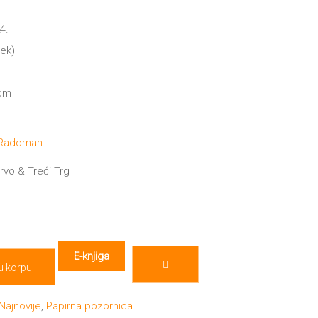
4.
mek)
 cm
 Radoman
rvo & Treći Trg
E-knjiga
u korpu
Najnovije
,
Papirna pozornica