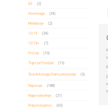
proizvoda
2
2
A5
proizvoda
24
24
Hommage
proizvoda
2
2
Meditacije
proizvoda
24
24
12/19
proizvoda
7
7
12/19+
R
proizvoda
10
10
Pro/za
i
proizvoda
15
15
Trgni se! Poezija!
R
proizvoda
3
3
Živa Antologija francuske pezije
D
proizvoda
n
188
188
Najnovije
n
proizvoda
21
21
Najprodavanije
proizvod
63
63
Preporučujemo