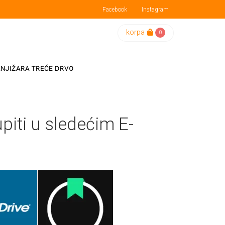
Facebook
Instagram
korpa
0
KNJIŽARA TREĆE DRVO
iti u sledećim E-