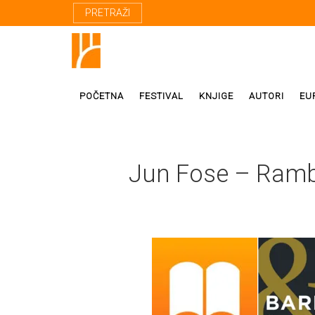
PRETRAŽI
POČETNA
FESTIVAL
KNJIGE
AUTORI
EU
Proza
Domaći autor
Jun Fose – Rambu
Poezija
Strani autori
Drama
Prevodioci
Esej
Učesnici fest
Biografije
Biblioteke