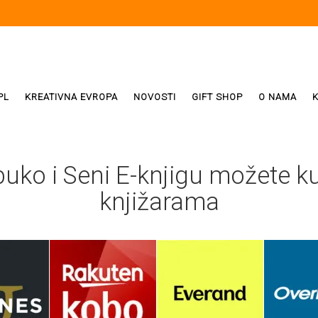
PL
KREATIVNA EVROPA
NOVOSTI
GIFT SHOP
O NAMA
i
ReX
ko i Seni E-knjigu možete kup
Weda
knjižarama
ivala