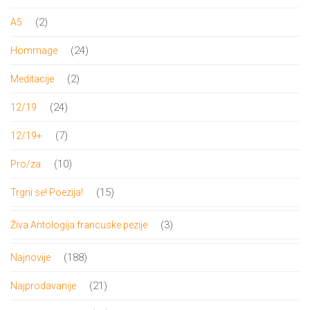
proizvoda
2
2
A5
proizvoda
24
24
Hommage
proizvoda
2
2
Meditacije
proizvoda
24
24
12/19
proizvoda
7
7
12/19+
proizvoda
10
10
Pro/za
proizvoda
15
15
Trgni se! Poezija!
proizvoda
3
3
Živa Antologija francuske pezije
proizvoda
188
188
Najnovije
proizvoda
21
21
Najprodavanije
proizvod