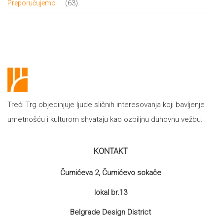
63
63
Preporučujemo
proizvoda
Treći Trg objedinjuje ljude sličnih interesovanja koji bavljenje
umetnošću i kulturom shvataju kao ozbiljnu duhovnu vežbu.
KONTAKT
Čumićeva 2, Čumićevo sokače
lokal br.13
Belgrade Design District