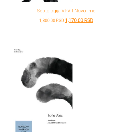
Septologija VI-VII Novo Ime
Originalna
Trenutna
1,170.00
RSD
1,300.00
RSD
cena
cena
je
je:
bila:
1,170.00 RSD.
1,300.00 RSD.