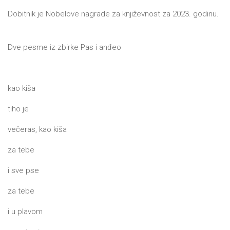
Dobitnik je Nobelove nagrade za književnost za 2023. godinu.
Dve pesme iz zbirke Pas i anđeo
kao kiša
tiho je
večeras, kao kiša
za tebe
i sve pse
za tebe
i u plavom