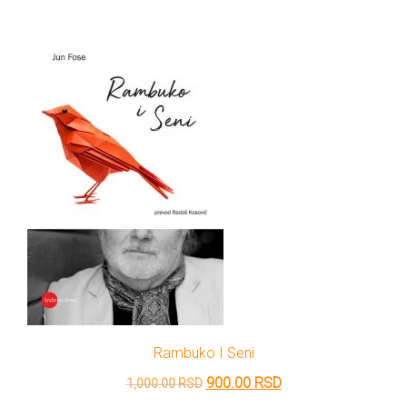
je
je:
bila:
630.00 RSD.
700.00 RSD.
Rambuko I Seni
Originalna
Trenutna
900.00
RSD
1,000.00
RSD