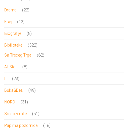
proizvoda
22
22
Drama
proizvoda
13
13
Esej
proizvoda
8
8
Biografije
proizvoda
322
322
Bibilioteke
proizvoda
62
62
Sa Treceg Trga
proizvoda
8
8
All Star
proizvoda
23
23
tt
proizvoda
49
49
Buka&Bes
proizvoda
31
31
NORD
proizvod
51
51
Sredozemlje
proizvod
18
18
Papirna pozornica