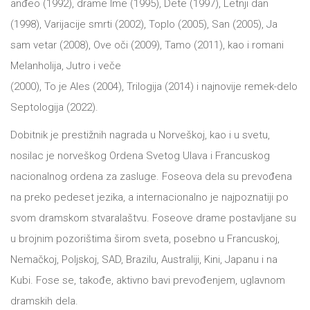
anđeo (1992), drame Ime (1995), Dete (1997), Letnji dan
DRVO
12/19+
(1998), Varijacije smrti (2002), Toplo (2005), San (2005), Ja
sam vetar (2008), Ove oči (2009), Tamo (2011), kao i romani
Portreti
Melanholija, Jutro i veče
Pro/za
(2000), To je Ales (2004), Trilogija (2014) i najnovije remek-delo
Trgni
Septologija (2022).
se!
Dobitnik je prestižnih nagrada u Norveškoj, kao i u svetu,
nosilac je norveškog Ordena Svetog Ulava i Francuskog
Poezija!
nacionalnog ordena za zasluge. Foseova dela su prevođena
na preko pedeset jezika, a internacionalno je najpoznatiji po
svom dramskom stvaralaštvu. Foseove drame postavljane su
u brojnim pozorištima širom sveta, posebno u Francuskoj,
Nemačkoj, Poljskoj, SAD, Brazilu, Australiji, Kini, Japanu i na
Kubi. Fose se, takođe, aktivno bavi prevođenjem, uglavnom
dramskih dela.