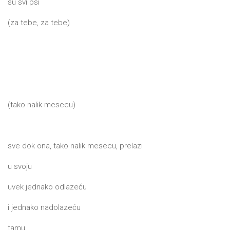
su svi psi
(za tebe, za tebe)
(tako nalik mesecu)
sve dok ona, tako nalik mesecu, prelazi
u svoju
uvek jednako odlazeću
i jednako nadolazeću
tamu