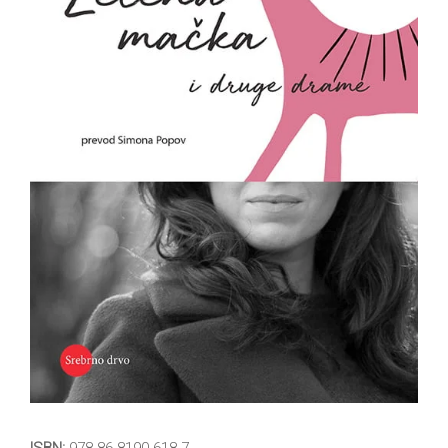
All
NOVOSTI
Star
GIFT
tt
Buka&Bes
SHOP
NORD
O
Sredozemlje
NAMA
Papirna
pozornica
KNJIŽARA
A5
TREĆE
Hommage
12/19