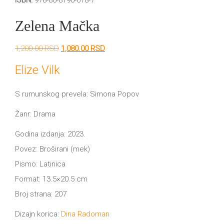
ISBN:
978-86-8190-618-7
DRVO
12/19+
Zelena Mačka
Portreti
Originalna
Trenutna
1,200.00
RSD
1,080.00
RSD
Pro/za
cena
cena
je
je:
Elize Vilk
Trgni
bila:
1,080.00 RSD.
1,200.00 RSD.
S rumunskog prevela: Simona Popov
se!
Žanr: Drama
Poezija!
Godina izdanja: 2023.
Povez: Broširani (mek)
Pismo: Latinica
Format: 13.5×20.5 cm
Broj strana: 207
Dizajn korica:
Dina Radoman