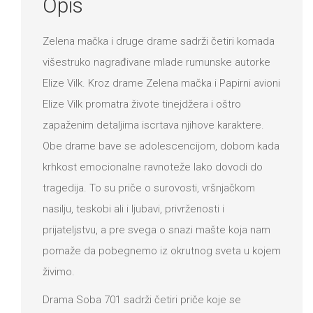
Opis
Zelena mačka i druge drame sadrži četiri komada
višestruko nagrađivane mlade rumunske autorke
Elize Vilk. Kroz drame Zelena mačka i Papirni avioni
Elize Vilk promatra živote tinejdžera i oštro
zapaženim detaljima iscrtava njihove karaktere.
Obe drame bave se adolescencijom, dobom kada
krhkost emocionalne ravnoteže lako dovodi do
tragedija. To su priče o surovosti, vršnjačkom
nasilju, teskobi ali i ljubavi, privrženosti i
prijateljstvu, a pre svega o snazi mašte koja nam
pomaže da pobegnemo iz okrutnog sveta u kojem
živimo.
Drama Soba 701 sadrži četiri priče koje se