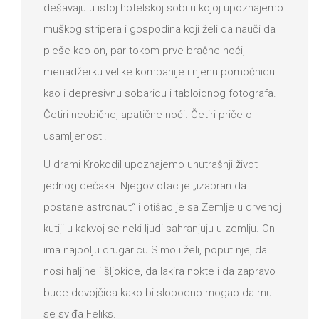
dešavaju u istoj hotelskoj sobi u kojoj upoznajemo:
muškog stripera i gospodina koji želi da nauči da
pleše kao on, par tokom prve bračne noći,
menadžerku velike kompanije i njenu pomoćnicu
kao i depresivnu sobaricu i tabloidnog fotografa.
Četiri neobične, apatične noći. Četiri priče o
usamljenosti.
U drami Krokodil upoznajemo unutrašnji život
jednog dečaka. Njegov otac je „izabran da
postane astronaut“ i otišao je sa Zemlje u drvenoj
kutiji u kakvoj se neki ljudi sahranjuju u zemlju. On
ima najbolju drugaricu Simo i želi, poput nje, da
nosi haljine i šljokice, da lakira nokte i da zapravo
bude devojčica kako bi slobodno mogao da mu
se sviđa Feliks.