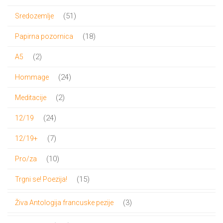
proizvod
51
51
Sredozemlje
proizvod
18
18
Papirna pozornica
proizvoda
2
2
A5
proizvoda
24
24
Hommage
proizvoda
2
2
Meditacije
proizvoda
24
24
12/19
proizvoda
7
7
12/19+
proizvoda
10
10
Pro/za
proizvoda
15
15
Trgni se! Poezija!
proizvoda
3
3
Živa Antologija francuske pezije
proizvoda