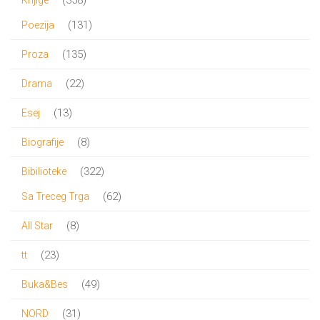
proizvoda
131
131
Poezija
proizvod
135
135
Proza
proizvoda
22
22
Drama
proizvoda
13
13
Esej
proizvoda
8
8
Biografije
proizvoda
322
322
Bibilioteke
proizvoda
62
62
Sa Treceg Trga
proizvoda
8
8
All Star
proizvoda
23
23
tt
proizvoda
49
49
Buka&Bes
proizvoda
31
31
NORD