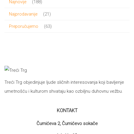
188
188
Najnovije
proizvoda
21
21
Najprodavanije
proizvod
63
63
Preporučujemo
proizvoda
Treći Trg objedinjuje ljude sličnih interesovanja koji bavljenje
umetnošću i kulturom shvataju kao ozbiljnu duhovnu vežbu.
KONTAKT
Čumićeva 2, Čumićevo sokače