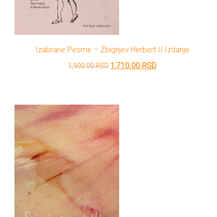
Izabrane Pesme – Zbignjev Herbert II Izdanje
Originalna
Trenutna
1,710.00
RSD
1,900.00
RSD
cena
cena
je
je:
bila:
1,710.00 RSD.
1,900.00 RSD.