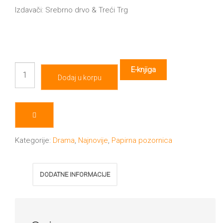
Izdavači: Srebrno drvo & Treći Trg
Zelena
E-knjiga
Dodaj u korpu
mačka
količina
Kategorije:
Drama
,
Najnovije
,
Papirna pozornica
DODATNE INFORMACIJE