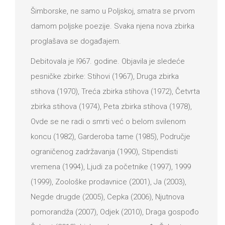
Šimborske, ne samo u Poljskoj, smatra se prvom
damom poljske poezije. Svaka njena nova zbirka
proglašava se događajem.
Debitovala je l967. godine. Objavila je sledeće
pesničke zbirke: Stihovi (1967), Druga zbirka
stihova (1970), Treća zbirka stihova (1972), Četvrta
zbirka stihova (1974), Peta zbirka stihova (1978),
Ovde se ne radi o smrti već o belom svilenom
koncu (1982), Garderoba tame (1985), Područje
ograničenog zadržavanja (1990), Stipendisti
vremena (1994), Ljudi za početnike (1997), 1999
(1999), Zoološke prodavnice (2001), Ja (2003),
Negde drugde (2005), Cepka (2006), Njutnova
pomorandža (2007), Odjek (2010), Draga gospođo