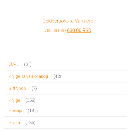
Geldbergovske Varijacije
Originalna
Trenutna
630.00
RSD
700.00
RSD
cena
cena
je
je:
bila:
630.00 RSD.
31
31
EUPL
700.00 RSD.
proizvod
42
42
Knjige na velikoj akciji
proizvoda
7
7
Gift Shop
proizvoda
358
358
Knjige
proizvoda
131
131
Poezija
proizvod
135
135
Proza