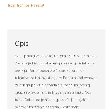
DRVO
Trga
,
Trgni se! Poezija!
12/19+
Portreti
Pro/za
Trgni
Opis
se!
Eva Lipska (Ewa Lipska) rođena je 1945. u Krakovu.
Poezija!
Završila je Likovnu akademiju, ali se opredelila za
poeziju. Pored poezije piše prozu, drame,
tekstove za krakovski kabare Podrum kod ovnova i
za rok grupe. Nije pripadala nijednoj književnoj
grupi ni pravcu, iako je kritičari svrstavaju u Novi
talas. Dobitnica je niza najprestižnijih poljskih i
svetskih književnih nagrada. Posle smrti