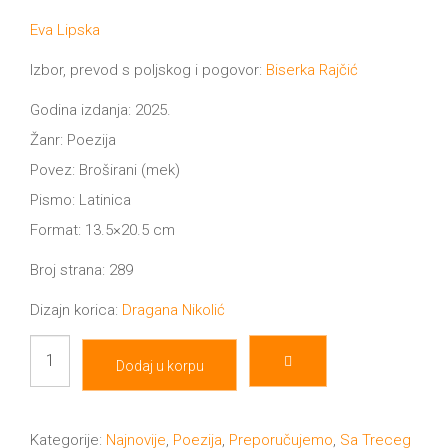
cena
cena
je
je:
Eva Lipska
All
bila:
1,440.00 RSD.
NOVOSTI
1,600.00 RSD.
Izbor, prevod s poljskog i pogovor:
Biserka Rajčić
Star
GIFT
Godina izdanja: 2025.
tt
Žanr: Poezija
Buka&Bes
SHOP
Povez: Broširani (mek)
Pismo: Latinica
NORD
O
Format: 13.5×20.5 cm
Sredozemlje
Broj strana: 289
NAMA
Papirna
Dizajn korica:
Dragana Nikolić
pozornica
KNJIŽARA
Havarija
A5
Dodaj u korpu
sveta
TREĆE
Hommage
količina
Kategorije:
Najnovije
,
Poezija
,
Preporučujemo
,
Sa Treceg
12/19