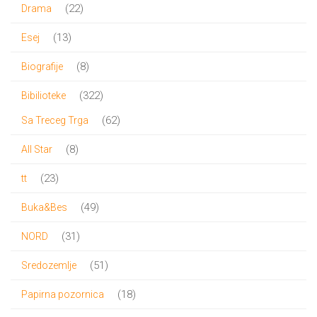
proizvoda
22
22
Drama
proizvoda
13
13
Esej
proizvoda
8
8
Biografije
proizvoda
322
322
Bibilioteke
proizvoda
62
62
Sa Treceg Trga
proizvoda
8
8
All Star
proizvoda
23
23
tt
proizvoda
49
49
Buka&Bes
proizvoda
31
31
NORD
proizvod
51
51
Sredozemlje
proizvod
18
18
Papirna pozornica
proizvoda