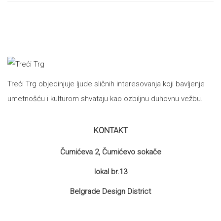
proizvoda
Treći Trg objedinjuje ljude sličnih interesovanja koji bavljenje
umetnošću i kulturom shvataju kao ozbiljnu duhovnu vežbu.
KONTAKT
Čumićeva 2, Čumićevo sokače
lokal br.13
Belgrade Design District