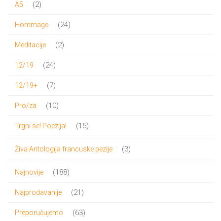
2
2
A5
proizvoda
24
24
Hommage
proizvoda
2
2
Meditacije
proizvoda
24
24
12/19
proizvoda
7
7
12/19+
proizvoda
10
10
Pro/za
proizvoda
15
15
Trgni se! Poezija!
proizvoda
3
3
Živa Antologija francuske pezije
proizvoda
188
188
Najnovije
proizvoda
21
21
Najprodavanije
proizvod
63
63
Preporučujemo