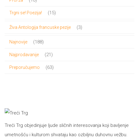
10
Pro/za
proizvoda
15
15
Trgni se! Poezija!
proizvoda
3
3
Živa Antologija francuske pezije
proizvoda
188
188
Najnovije
proizvoda
21
21
Najprodavanije
proizvod
63
63
Preporučujemo
proizvoda
Treći Trg objedinjuje ljude sličnih interesovanja koji bavljenje
umetnošću i kulturom shvataju kao ozbiljnu duhovnu vežbu.