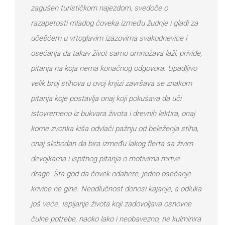
zagušen turističkom najezdom, svedoče o
razapetosti mladog čoveka između žudnje i gladi za
učešćem u vrtoglavim izazovima svakodnevice i
osećanja da takav život samo umnožava laži, privide,
pitanja na koja nema konačnog odgovora. Upadljivo
velik broj stihova u ovoj knjizi završava se znakom
pitanja koje postavlja onaj koji pokušava da uči
istovremeno iz bukvara života i drevnih lektira, onaj
kome zvonka kiša odvlači pažnju od beleženja stiha,
onaj slobodan da bira između lakog flerta sa živim
devojkama i ispitnog pitanja o motivima mrtve
drage. Šta god da čovek odabere, jedno osećanje
krivice ne gine. Neodlučnost donosi kajanje, a odluka
još veće. Ispijanje života koji zadovoljava osnovne
čulne potrebe, naoko lako i neobavezno, ne kulminira