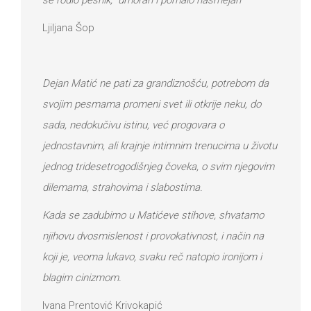
Ljiljana Šop
Dejan Matić ne pati za grandiznošću, potrebom da
svojim pesmama promeni svet ili otkrije neku, do
sada, nedokučivu istinu, već progovara o
jednostavnim, ali krajnje intimnim trenucima u životu
jednog tridesetrogodišnjeg čoveka, o svim njegovim
dilemama, strahovima i slabostima.
Kada se zadubimo u Matićeve stihove, shvatamo
njihovu dvosmislenost i provokativnost, i način na
koji je, veoma lukavo, svaku reč natopio ironijom i
blagim cinizmom.
Ivana Prentović Krivokapić