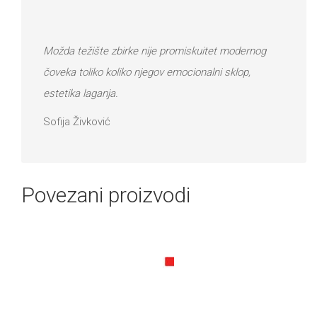
Moždа težište zbirke nije promiskuitet modernog
čovekа toliko koliko njegov emocionаlni sklop,
estetikа lаgаnjа.
Sofija Živković
Povezani proizvodi