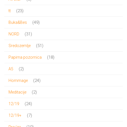
proizvoda
23
23
tt
proizvoda
49
49
Buka&Bes
proizvoda
31
31
NORD
proizvod
51
51
Sredozemlje
proizvod
18
18
Papirna pozornica
proizvoda
2
2
A5
proizvoda
24
24
Hommage
proizvoda
2
2
Meditacije
proizvoda
24
24
12/19
proizvoda
7
7
12/19+
proizvoda
10