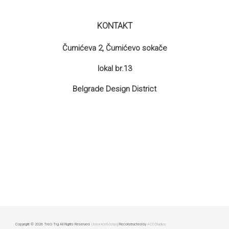
KONTAKT
Čumićeva 2, Čumićevo sokače
lokal br.13
Belgrade Design District
Copyright © 2026 Treći Trg All Rights Reserved.
Uslovi korišćenja
| Reconstructed by
ACDStudios