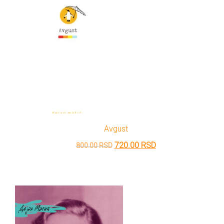
Avgust
Originalna
Trenutna
720.00
RSD
800.00
RSD
cena
cena
je
je:
bila:
720.00 RSD.
800.00 RSD.