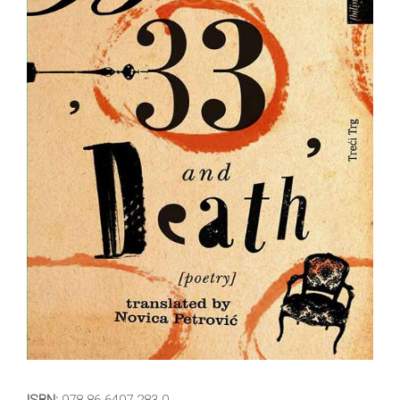
All
NOVOSTI
Star
GIFT
tt
Buka&Bes
SHOP
NORD
O
Sredozemlje
NAMA
Papirna
pozornica
KNJIŽARA
A5
TREĆE
Hommage
12/19