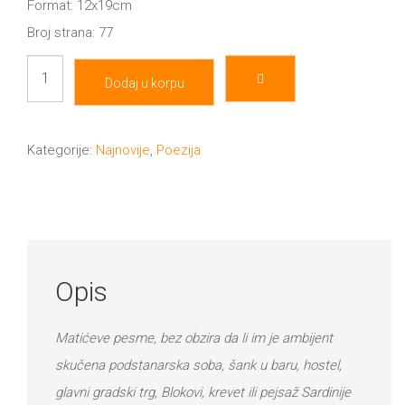
Format: 12x19cm
Broj strana: 77
Between
Dodaj u korpu
33
and
Death
Kategorije:
Najnovije
,
Poezija
II
izdanje
količina
Opis
Matićeve pesme, bez obzira da li im je ambijent
skučena podstanarska soba, šank u baru, hostel,
glavni gradski trg, Blokovi, krevet ili pejsaž Sardinije