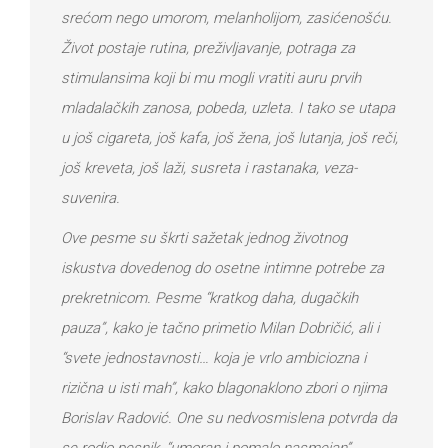
srećom nego umorom, melanholijom, zasićenošću.
Život postaje rutina, preživljavanje, potraga za
stimulansima koji bi mu mogli vratiti auru prvih
mladalačkih zanosa, pobeda, uzleta. I tako se utapa
u još cigareta, još kafa, još žena, još lutanja, još reči,
još kreveta, još laži, susreta i rastanaka, veza-
suvenira.
Ove pesme su škrti sažetak jednog životnog
iskustva dovedenog do osetne intimne potrebe za
prekretnicom. Pesme “kratkog daha, dugačkih
pauza”, kako je tačno primetio Milan Dobričić, ali i
“svete jednostavnosti… koja je vrlo ambiciozna i
rizična u isti mah”, kako blagonaklono zbori o njima
Borislav Radović. One su nedvosmislena potvrda da
se rodio pesnik, “umoran i pomalo nasmejan”