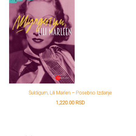
Šuldigum, Lili Marlen – Posebno Izdanje
1,220.00
RSD