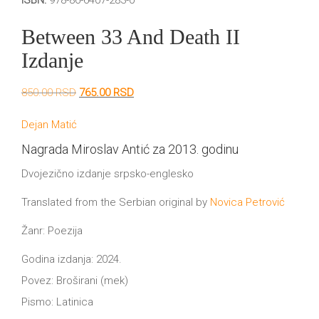
ISBN:
978-86-6407-283-0
DRVO
12/19+
Between 33 And Death II
Portreti
Izdanje
Pro/za
Originalna
Trenutna
850.00
RSD
765.00
RSD
cena
cena
Trgni
je
je:
Dejan Matić
bila:
765.00 RSD.
se!
850.00 RSD.
Nagrada Miroslav Antić za 2013. godinu
Poezija!
Dvojezično izdanje srpsko-englesko
Translated from the Serbian original by
Novica Petrović
Žanr: Poezija
Godina izdanja: 2024.
Povez: Broširani (mek)
Pismo: Latinica