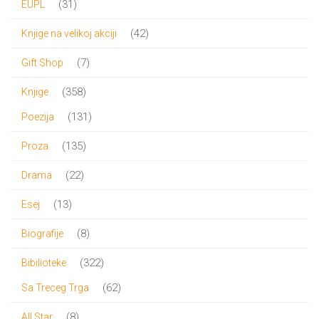
31
31
EUPL
proizvod
42
42
Knjige na velikoj akciji
proizvoda
7
7
Gift Shop
proizvoda
358
358
Knjige
proizvoda
131
131
Poezija
proizvod
135
135
Proza
proizvoda
22
22
Drama
proizvoda
13
13
Esej
proizvoda
8
8
Biografije
proizvoda
322
322
Bibilioteke
proizvoda
62
62
Sa Treceg Trga
proizvoda
8
8
All Star