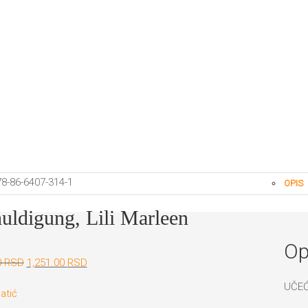
8-86-6407-314-1
OPIS
uldigung, Lili Marleen
Op
Originalna
Trenutna
0
RSD
1,251.00
RSD
cena
cena
UČEĆ
je
je:
atić
bila:
1,251.00 RSD.