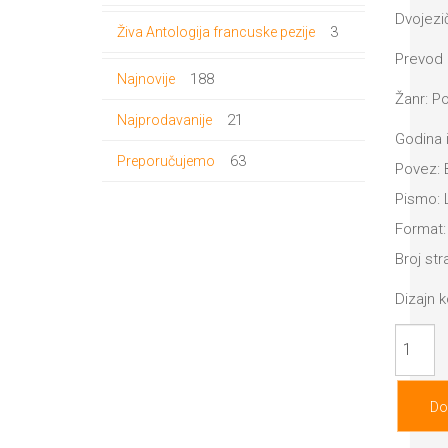
proizvoda
Dvojezi
3
3
Živa Antologija francuske pezije
Prevod 
proizvoda
188
188
Najnovije
Žanr: Po
proizvoda
21
21
Najprodavanije
Godina 
proizvod
63
63
Preporučujemo
Povez: 
proizvoda
Pismo: 
Format
Broj str
Dizajn k
Tschuld
Lili
Marleen
Do
količina