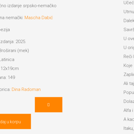
Učeći
1,390.00 RSD.
čno izdanje srpsko-nemačko
Utrnu
na nemački:
Mascha Dabić
Dale
Savrš
ezija
U ove
izdanja: 2025.
U ori
Broširani (mek)
Reči 
Latinica
Кoje
: 12x19cm
Zapli
ana: 149
Ali t
orica:
Dina Radoman
Poput
igung,
Dolaz
Alfa 
A kad
daj u korpu
Itaku