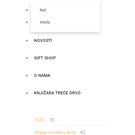
ReX
Weda
NOVOSTI
GIFT SHOP
O NAMA
KNJIŽARA TREĆE DRVO
31
31
EUPL
proizvod
42
42
Knjige na velikoj akciji