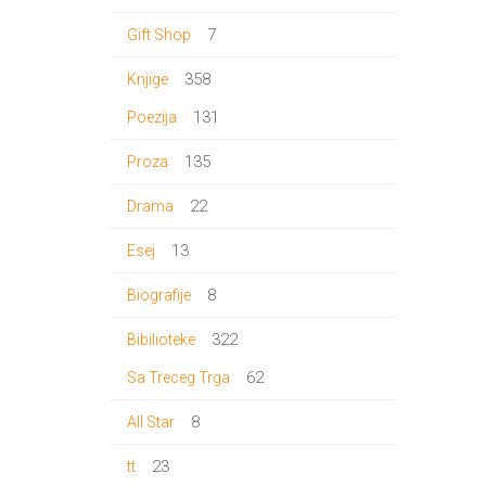
proizvoda
7
7
Gift Shop
proizvoda
358
358
Knjige
proizvoda
131
131
Poezija
proizvod
135
135
Proza
proizvoda
22
22
Drama
proizvoda
13
13
Esej
proizvoda
8
8
Biografije
proizvoda
322
322
Bibilioteke
proizvoda
62
62
Sa Treceg Trga
proizvoda
8
8
All Star
proizvoda
23
23
tt