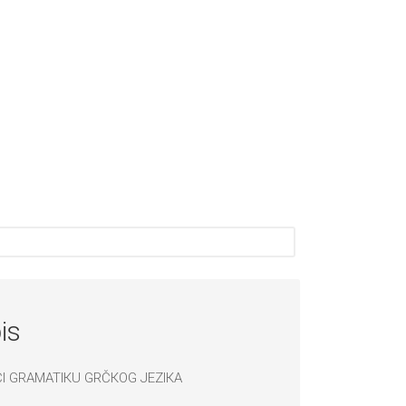
is
I GRAMATIКU GRČКOG JEZIКA