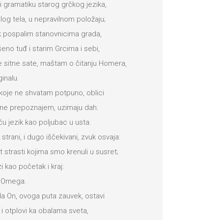
 gramatiku starog grčkog jezika,
log tela, u nepravilnom položaju;
k pospalim stanovnicima grada,
eno tuđ i starim Grcima i sebi,
 sitne sate, maštam o čitanju Homera,
ginalu.
koje ne shvatam potpuno, oblici
 ne prepoznajem, uzimaju dah:
ću jezik kao poljubac u usta.
aj strani, i dugo iščekivani, zvuk osvaja:
 strasti kojima smo krenuli u susret;
i kao početak i kraj:
i Omega.
a On, ovoga puta zauvek, ostavi
, i otplovi ka obalama sveta,