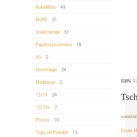
proizvoda
49
49
Buka&Bes
proizvoda
31
31
NORD
proizvod
51
51
Sredozemlje
proizvod
18
18
Papirna pozornica
proizvoda
2
2
A5
proizvoda
24
24
Hommage
proizvoda
ISBN:
97
2
2
Meditacije
proizvoda
24
Tsch
24
12/19
proizvoda
7
7
12/19+
proizvoda
1,390.0
10
10
Pro/za
proizvoda
Dejan M
15
15
Trgni se! Poezija!