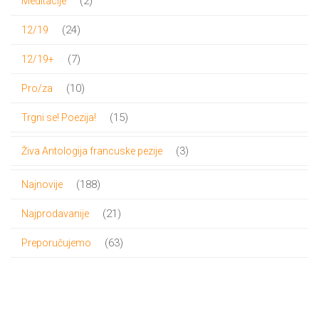
2
Meditacije
proizvoda
24
24
12/19
proizvoda
7
7
12/19+
proizvoda
10
10
Pro/za
proizvoda
15
15
Trgni se! Poezija!
proizvoda
3
3
Živa Antologija francuske pezije
proizvoda
188
188
Najnovije
proizvoda
21
21
Najprodavanije
proizvod
63
63
Preporučujemo
proizvoda