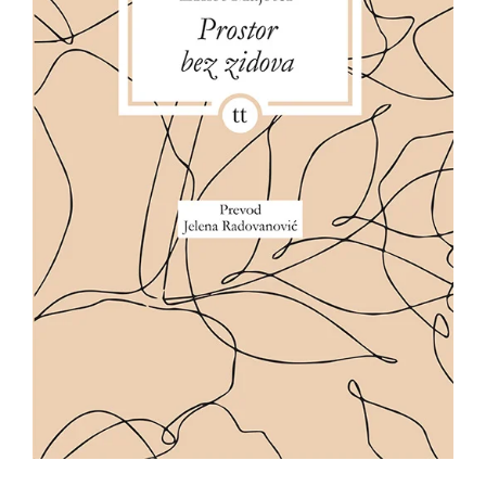
All
NOVOSTI
Star
GIFT
tt
Buka&Bes
SHOP
NORD
O
Sredozemlje
NAMA
Papirna
pozornica
KNJIŽARA
A5
TREĆE
Hommage
12/19