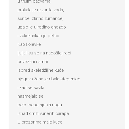
u trulim bačvama,
prskala je i zvonila voda,
sunce, zlatno žumance,
upalo je u rodino gnezdo
i zakukurikao je petao.
Kao kolevke
ljuljali su se na nadošloj reci
privezani čamci.
Ispred skeledžijine kuće
njegova žena je ribala stepenice
i kad se savila
nasmejalo se
belo meso njenih nogu
iznad crnih vunenih čarapa.
U prozorima male kuće