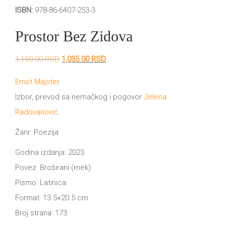
DRVO
ISBN:
978-86-6407-253-3
12/19+
Prostor Bez Zidova
Portreti
Pro/za
Originalna
Trenutna
1,150.00
RSD
1,035.00
RSD
cena
cena
Trgni
je
je:
Ernst Majster
bila:
1,035.00 RSD.
Izbor, prevod sa nemačkog i pogovor
1,150.00 RSD.
Jelena
se!
Radovanović
Poezija!
Žanr: Poezija
Godina izdanja: 2023
Povez: Broširani (mek)
Pismo: Latinica
Format: 13.5×20.5 cm
Broj strana: 173