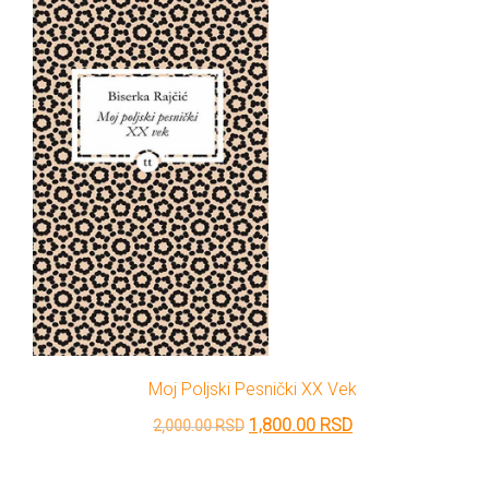
bila:
810.00 RSD.
900.00 RSD.
Moj Poljski Pesnički XX Vek
Originalna
Trenutna
1,800.00
RSD
2,000.00
RSD
cena
cena