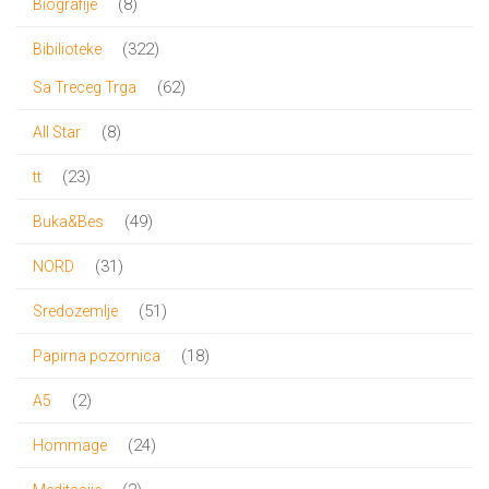
8
8
Biografije
proizvoda
322
322
Bibilioteke
proizvoda
62
62
Sa Treceg Trga
proizvoda
8
8
All Star
proizvoda
23
23
tt
proizvoda
49
49
Buka&Bes
proizvoda
31
31
NORD
proizvod
51
51
Sredozemlje
proizvod
18
18
Papirna pozornica
proizvoda
2
2
A5
proizvoda
24
24
Hommage
proizvoda
2