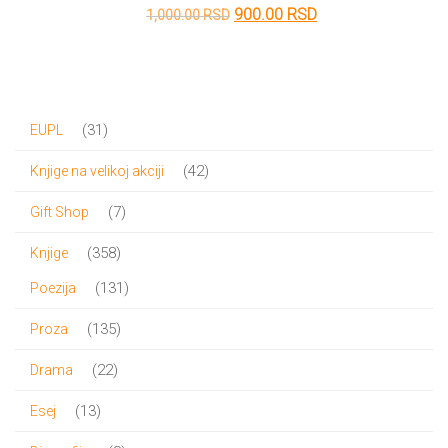
Originalna
Trenutna
900.00
RSD
1,000.00
RSD
cena
cena
je
je:
bila:
900.00 RSD.
31
31
EUPL
1,000.00 RSD.
proizvod
42
42
Knjige na velikoj akciji
proizvoda
7
7
Gift Shop
proizvoda
358
358
Knjige
proizvoda
131
131
Poezija
proizvod
135
135
Proza
proizvoda
22
22
Drama
proizvoda
13
13
Esej
proizvoda