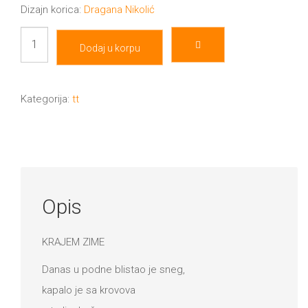
Dizajn korica:
Dragana Nikolić
Prostor
Dodaj u korpu
bez
zidova
količina
Kategorija:
tt
Opis
KRAJEM ZIME
Danas u podne blistao je sneg,
kapalo je sa krovova