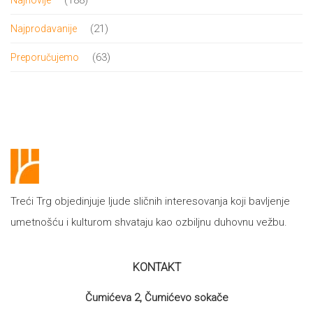
proizvoda
21
21
Najprodavanije
proizvod
63
63
Preporučujemo
proizvoda
Treći Trg objedinjuje ljude sličnih interesovanja koji bavljenje
umetnošću i kulturom shvataju kao ozbiljnu duhovnu vežbu.
KONTAKT
Čumićeva 2, Čumićevo sokače