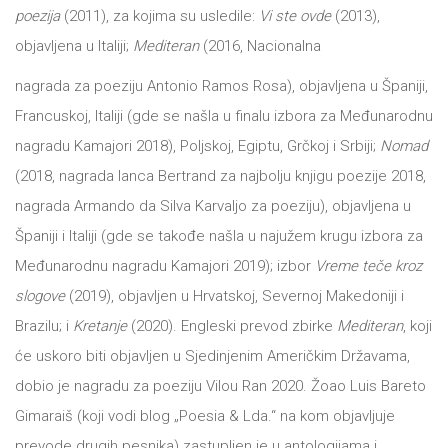
DRVO
poezija
(2011), za kojima su usledile:
Vi ste ovde
(2013),
12/19+
objavljena u Italiji;
Mediteran
(2016, Nacionalna
Portreti
nagrada za poeziju Antonio Ramos Rosa), objavljena u Španiji,
Pro/za
Francuskoj, Italiji (gde se našla u finalu izbora za Međunarodnu
nagradu Kamajori 2018), Poljskoj, Egiptu, Grčkoj i Srbiji;
Nomad
Trgni
(2018, nagrada lanca Bertrand za najbolju knjigu poezije 2018,
se!
nagrada Armando da Silva Karvaljo za poeziju), objavljena u
Poezija!
Španiji i Italiji (gde se takođe našla u najužem krugu izbora za
Međunarodnu nagradu Kamajori 2019); izbor
Vreme teče kroz
slogove
(2019), objavljen u Hrvatskoj, Severnoj Makedoniji i
Brazilu; i
Kretanje
(2020). Engleski prevod zbirke
Mediteran
, koji
će uskoro biti objavljen u Sjedinjenim Američkim Državama,
dobio je nagradu za poeziju Vilou Ran 2020. Žoao Luis Bareto
Gimaraiš (koji vodi blog „Poesia & Lda.“ na kom objavljuje
prevode drugih pesnika) zastupljen je u antologijama i