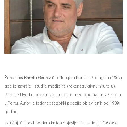
All
NOVOSTI
Star
GIFT
tt
Buka&Bes
SHOP
NORD
O
Sredozemlje
Žoao Luis Bareto Gimaraiš
rođen je u Portu u Portugalu (1967),
NAMA
Papirna
gde je završio i studije medicine (rekonstruktivnu hirurgiju).
pozornica
Predaje Uvod u poeziju za studente medicine na Univerzitetu
KNJIŽARA
A5
u Portu. Autor je jedanaest zbirki poezije objavljenih od 1989.
godine,
TREĆE
Hommage
uključujući i prvih sedam knjiga objavljenih u izdanju
Sabrana
12/19