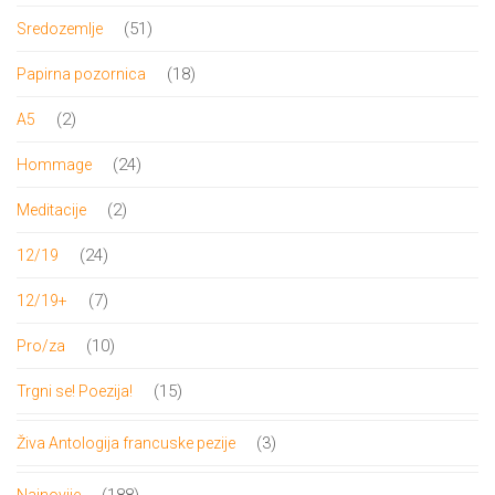
proizvod
51
51
Sredozemlje
proizvod
18
18
Papirna pozornica
proizvoda
2
2
A5
proizvoda
24
24
Hommage
proizvoda
2
2
Meditacije
proizvoda
24
24
12/19
proizvoda
7
7
12/19+
proizvoda
10
10
Pro/za
proizvoda
15
15
Trgni se! Poezija!
proizvoda
3
3
Živa Antologija francuske pezije
proizvoda
188
188
Najnovije