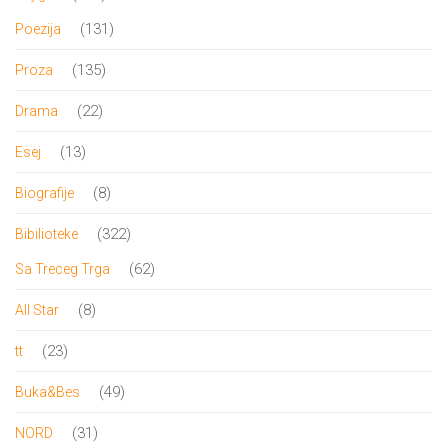
proizvoda
131
131
Poezija
proizvod
135
135
Proza
proizvoda
22
22
Drama
proizvoda
13
13
Esej
proizvoda
8
8
Biografije
proizvoda
322
322
Bibilioteke
proizvoda
62
62
Sa Treceg Trga
proizvoda
8
8
All Star
proizvoda
23
23
tt
proizvoda
49
49
Buka&Bes
proizvoda
31
31
NORD