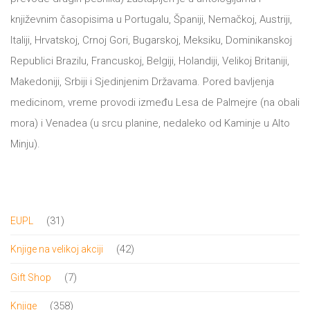
književnim časopisima u Portugalu, Španiji, Nemačkoj, Austriji,
Italiji, Hrvatskoj, Crnoj Gori, Bugarskoj, Meksiku, Dominikanskoj
Republici Brazilu, Francuskoj, Belgiji, Holandiji, Velikoj Britaniji,
Makedoniji, Srbiji i Sjedinjenim Državama. Pored bavljenja
medicinom, vreme provodi između Lesa de Palmejre (na obali
mora) i Venadea (u srcu planine, nedaleko od Kaminje u Alto
Minju).
31
31
EUPL
proizvod
42
42
Knjige na velikoj akciji
proizvoda
7
7
Gift Shop
proizvoda
358
358
Knjige