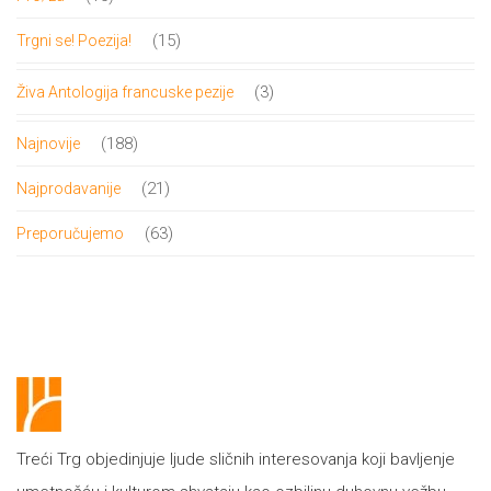
proizvoda
15
15
Trgni se! Poezija!
proizvoda
3
3
Živa Antologija francuske pezije
proizvoda
188
188
Najnovije
proizvoda
21
21
Najprodavanije
proizvod
63
63
Preporučujemo
proizvoda
Treći Trg objedinjuje ljude sličnih interesovanja koji bavljenje