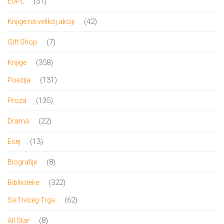
31
31
EUPL
proizvod
42
42
Knjige na velikoj akciji
proizvoda
7
7
Gift Shop
proizvoda
358
358
Knjige
proizvoda
131
131
Poezija
proizvod
135
135
Proza
proizvoda
22
22
Drama
proizvoda
13
13
Esej
proizvoda
8
8
Biografije
proizvoda
322
322
Bibilioteke
proizvoda
62
62
Sa Treceg Trga
proizvoda
8
8
All Star