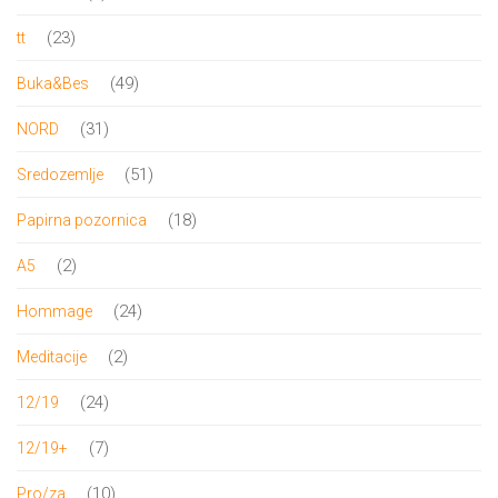
proizvoda
23
23
tt
proizvoda
49
49
Buka&Bes
proizvoda
31
31
NORD
proizvod
51
51
Sredozemlje
proizvod
18
18
Papirna pozornica
proizvoda
2
2
A5
proizvoda
24
24
Hommage
proizvoda
2
2
Meditacije
proizvoda
24
24
12/19
proizvoda
7
7
12/19+
proizvoda
10
10
Pro/za