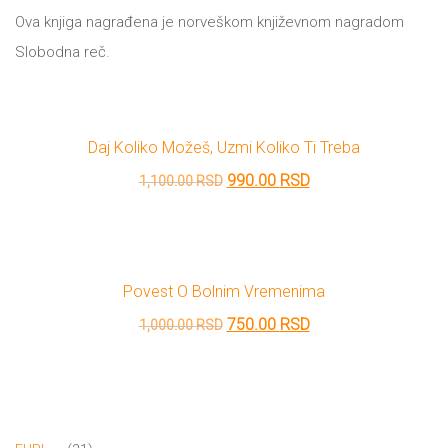
DRVO
Ova knjiga nagrađena je norveškom književnom nagradom
12/19+
Slobodna reč.
Portreti
Pro/za
Daj Koliko Možeš, Uzmi Koliko Ti Treba
Trgni
Originalna
Trenutna
990.00
RSD
1,100.00
RSD
se!
cena
cena
Poezija!
je
je:
bila:
990.00 RSD.
Povest O Bolnim Vremenima
1,100.00 RSD.
Originalna
Trenutna
750.00
RSD
1,000.00
RSD
cena
cena
je
je:
bila:
750.00 RSD.
1,000.00 RSD.