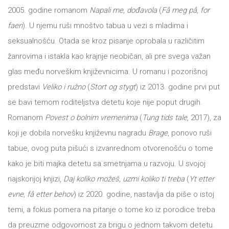
2005. godine romanom
Napali me, dođavola
(
Få meg på, for
All
NOVOSTI
faen
). U njemu ruši mnoštvo tabua u vezi s mladima i
seksualnošću. Otada se kroz pisanje oprobala u različitim
Star
GIFT
žanrovima i istakla kao krajnje neobičan, ali pre svega važan
tt
glas među norveškim književnicima. U romanu i pozorišnoj
Buka&Bes
SHOP
predstavi
Veliko i ružno
(
Stort og stygt
) iz 2013. godine prvi put
se bavi temom roditeljstva detetu koje nije poput drugih.
NORD
O
Romanom
Povest o bolnim vremenima
(
Tung tids tale
, 2017), za
Sredozemlje
koji je dobila norvešku književnu nagradu
Brage
, ponovo ruši
NAMA
Papirna
tabue, ovog puta pišući s izvanrednom otvorenošću o tome
kako je biti majka detetu sa smetnjama u razvoju. U svojoj
pozornica
KNJIŽARA
najskorijoj knjizi,
Daj koliko možeš, uzmi koliko ti treba
(
Yt etter
A5
evne, få etter behov
) iz 2020. godine, nastavlja da piše o istoj
TREĆE
Hommage
temi, a fokus pomera na pitanje o tome ko iz porodice treba
da preuzme odgovornost za brigu o jednom takvom detetu.
12/19