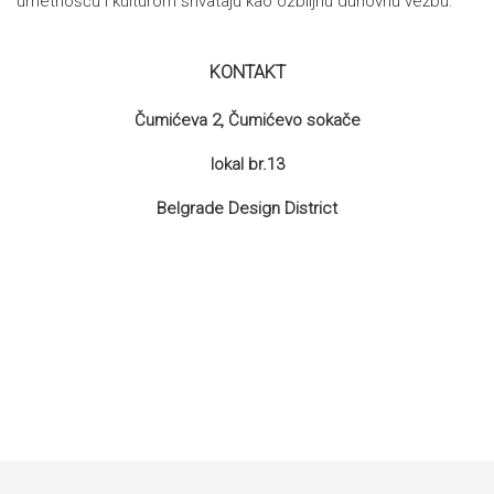
umetnošću i kulturom shvataju kao ozbiljnu duhovnu vežbu.
KONTAKT
Čumićeva 2, Čumićevo sokače
lokal br.13
Belgrade Design District