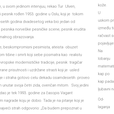
kože.
e, u svom jedinom intervjuu, rekao Tur Ulven,
U
i pesnik rođen 1953. godine u Oslu, koji je tokom
uskom p
etih godina dvadesetog veka bio jedan od
između ti
 pesnika norveške pesničke scene, pesnik erudita
račvast s
malnog obrazovanja.
pojavljuje
i je, beskompromisni pesimista, ateista obuzet
Na
om tišine i smrti koji sebe posmatra kao realistu
lobanju
evropske modernističke tradicije, pesnik tragičar
matemati
rane prisutnosti i uzdržane strasti koji je usled
kap po
je i straha gotovo celu dekadu osamdesetih proveo
kap pada
 unutar svoja četri zida, ovenčan mitom. Svoj jedini
ljubavni n
u dao je tek 1993. godine za časopis Vagant
Od-
 nagrade koju je dobio. Tada je na pitanje koji je
laganja
najveći strah odgovorio: „Da budem prepoznat u