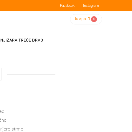
Facebook
Instagram
korpa
0
KNJIŽARA TREĆE DRVO
edi
čno
rijere strme