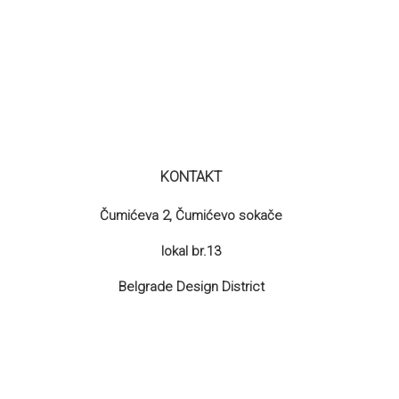
cena
je:
945.00 RSD.
SD.
KONTAKT
Čumićeva 2, Čumićevo sokače
lokal br.13
Belgrade Design District