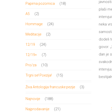
proizvod
javnost
18
18
Papirna pozornica
plaši me
proizvoda
2
2
A5
intervju
proizvoda
24
24
Hommage
neka vr
proizvoda
samosta
2
2
Meditacije
dodeli t
proizvoda
24
24
12/19
govor. 
proizvoda
dan je 
7
7
12/19+
svakodn
proizvoda
10
10
Pro/za
intervju
proizvoda
15
15
Trgni se! Poezija!
bestija
proizvoda
3
3
Živa Antologija francuske pezije
proizvoda
188
188
Najnovije
proizvoda
21
21
Najprodavanije