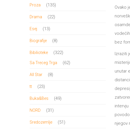
proizvod
135
135
Proza
Ovako j
proizvoda
norvešk
22
22
Drama
osamdes
proizvoda
13
13
Esej
vodećih
proizvoda
8
8
Biografije
bez for
proizvoda
322
322
Bibilioteke
Izrazit
proizvoda
62
misterij
62
Sa Treceg Trga
proizvoda
unutar 
8
8
All Star
distanci
proizvoda
23
23
tt
depresi
proizvoda
zatvoren
49
49
Buka&Bes
intervj
proizvoda
31
31
NORD
povodom
proizvod
51
51
Sredozemlje
njegov 