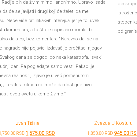
i. Radije bih da živim mirno i anonimno. Upravo sada
beskrajne
 da će se javljati i drugi koji će želeti da me
istrošen
išu. Neće više biti nikakvih intervjua, jer je to uvek
stepenik
sta komentara, a to što je napisano moralo bi
od granit
lno da stoji, bez komentara.“ Naravno da se na
e nagrade nije pojavio, izdavač je pročitao njegov
„Svakog dana se dogodi po neka katastrofa, svaki
sudnji dan. Pa pogledajte samo vesti. Pakao je
evna realnost“, izjavio je u već pomenutom
u, „literatura nikada ne može da dostigne nivo
lnosti ovog sveta u kome živimo.“
Izvan Tišine
Zvezda U Kosturu
Originalna
Trenutna
Originalna
1,575.00
RSD
945.00
RS
1,750.00
RSD
1,050.00
RSD