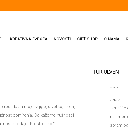
PL
KREATIVNA EVROPA
NOVOSTI
GIFT SHOP
O NAMA
i
ReX
TUR ULVEN
Weda
* * *
Zapis
ivala
 reći da su moje knjige, u velikoj meri,
tamni i bl
nost pomirenja. Da kažemo nužnost i
naizmeni
nost predaje. Prosto tako.“
spram ba