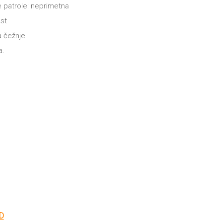
 patrole: neprimetna
ost
a čežnje
a.
Trenutna
D