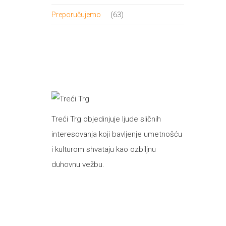
proizvod
63
63
Preporučujemo
proizvoda
Treći Trg objedinjuje ljude sličnih
interesovanja koji bavljenje umetnošću
i kulturom shvataju kao ozbiljnu
duhovnu vežbu.