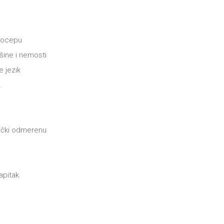
rocepu
šine i nemosti
e jezik
.
čki odmerenu
apitak.