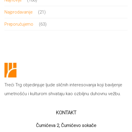
proizvoda
21
21
Najprodavanije
proizvod
63
63
Preporučujemo
proizvoda
Treći Trg objedinjuje ljude sličnih interesovanja koji bavljenje
umetnošću i kulturom shvataju kao ozbiljnu duhovnu vežbu.
KONTAKT
Čumićeva 2, Čumićevo sokače