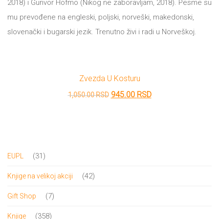
2018) i Gunvor Hofmo (Nikog ne zaboravljam, 2018). Pesme su
DRVO
12/19+
mu prevođene na engleski, poljski, norveški, makedonski,
slovenački i bugarski jezik. Trenutno živi i radi u Norveškoj.
Portreti
Pro/za
Trgni
Zvezda U Kosturu
Originalna
Trenutna
945.00
RSD
se!
1,050.00
RSD
cena
cena
Poezija!
je
je:
bila:
945.00 RSD.
1,050.00 RSD.
31
31
EUPL
proizvod
42
42
Knjige na velikoj akciji
proizvoda
7
7
Gift Shop
proizvoda
358
358
Knjige