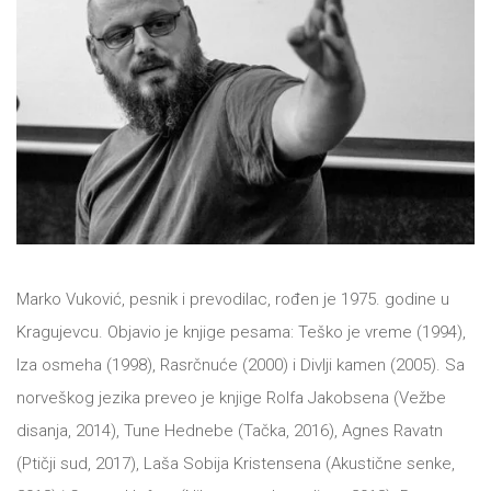
All
NOVOSTI
Star
GIFT
tt
Buka&Bes
SHOP
NORD
O
Sredozemlje
Marko Vuković, pesnik i prevodilac, rođen je 1975. godine u
NAMA
Papirna
Kragujevcu. Objavio je knjige pesama: Teško je vreme (1994),
pozornica
Iza osmeha (1998), Rasrčnuće (2000) i Divlji kamen (2005). Sa
KNJIŽARA
A5
norveškog jezika preveo je knjige Rolfa Jakobsena (Vežbe
disanja, 2014), Tune Hednebe (Tačka, 2016), Agnes Ravatn
TREĆE
Hommage
(Ptičji sud, 2017), Laša Sobija Kristensena (Akustične senke,
12/19