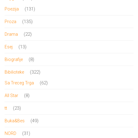
proizvoda
131
131
Poezija
proizvod
135
135
Proza
proizvoda
22
22
Drama
proizvoda
13
13
Esej
proizvoda
8
8
Biografije
proizvoda
322
322
Bibilioteke
proizvoda
62
62
Sa Treceg Trga
proizvoda
8
8
All Star
proizvoda
23
23
tt
proizvoda
49
49
Buka&Bes
proizvoda
31
31
NORD