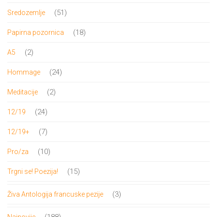
proizvod
51
51
Sredozemlje
proizvod
18
18
Papirna pozornica
proizvoda
2
2
A5
proizvoda
24
24
Hommage
proizvoda
2
2
Meditacije
proizvoda
24
24
12/19
proizvoda
7
7
12/19+
proizvoda
10
10
Pro/za
proizvoda
15
15
Trgni se! Poezija!
proizvoda
3
3
Živa Antologija francuske pezije
proizvoda
188
188
Najnovije