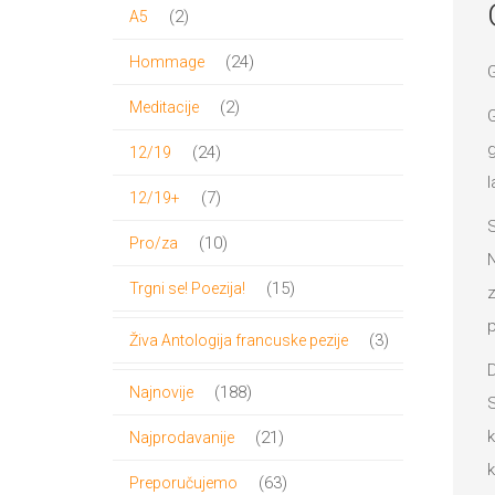
proizvoda
2
2
A5
proizvoda
24
24
Hommage
proizvoda
2
2
Meditacije
G
proizvoda
g
24
24
12/19
l
proizvoda
7
7
12/19+
S
proizvoda
10
10
Pro/za
N
proizvoda
15
15
Trgni se! Poezija!
z
proizvoda
p
3
3
Živa Antologija francuske pezije
D
proizvoda
188
188
Najnovije
S
proizvoda
k
21
21
Najprodavanije
k
proizvod
63
63
Preporučujemo