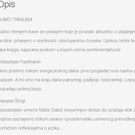
Opis
GUBICI TRENJEM
ubici trenjem bave se pitanjem koje je postalo aktuelno s izbijanje
odine: pitanjem o vrednosti i dostojanstvu čoveka. Uprkos težini 
aka knjiga, napisana jezikom u kojem nema sentimentalnosti.
ebastijan Fasthuber
oru pratimo tokom svega jednog dana: prvo poglavlje nosi naslov p
aspati. A mi smo na kraju dana pametniji, pažljiviji i tolerantniji. Le
ripadaju jednoj knjizi.
anijela Štrigl
pisateljsko umeće Maše Dabić nesumnjivo dolazi do izražaja dok o
ojima saznajemo tokom seansi i problematiku usmenog prevođenj
omičnim refleksijama o jeziku …