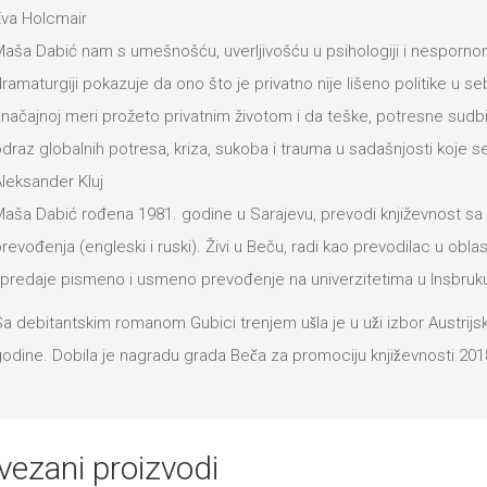
va Holcmair
aša Dabić nam s umešnošću, uverljivošću u psihologiji i nesporno
ramaturgiji pokazuje da ono što je privatno nije lišeno politike u seb
načajnoj meri prožeto privatnim životom i da teške, potresne sudb
draz globalnih potresa, kriza, sukoba i trauma u sadašnjosti koje s
leksander Kluj
aša Dabić rođena 1981. godine u Sarajevu, prevodi književnost sa B
revođenja (engleski i ruski). Živi u Beču, radi kao prevodilac u oblas
 predaje pismeno i usmeno prevođenje na univerzitetima u Insbruku 
a debitantskim romanom Gubici trenjem ušla je u uži izbor Austrij
odine. Dobila je nagradu grada Beča za promociju književnosti 201
vezani proizvodi