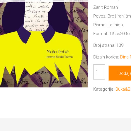
Žanr: Roman
Povez: Broširani (
Pismo: Latinica
Format: 13.5×20.5
Broj strana: 139
Dizajn korica:
Dina
Gubici
Dodaj 
trenjem
količina
Kategorije:
Buka&B