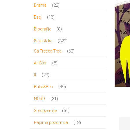
proizvoda
22
22
Drama
proizvoda
13
13
Esej
proizvoda
8
8
Biografije
proizvoda
322
322
Bibilioteke
proizvoda
62
62
Sa Treceg Trga
proizvoda
8
8
All Star
proizvoda
23
23
tt
proizvoda
49
49
Buka&Bes
proizvoda
31
31
NORD
proizvod
51
51
Sredozemlje
proizvod
18
18
Papirna pozornica