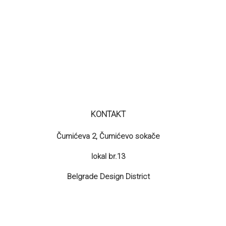
KONTAKT
Čumićeva 2, Čumićevo sokače
lokal br.13
Belgrade Design District