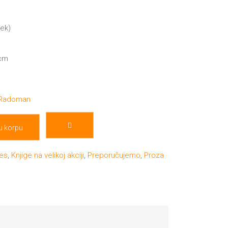
mek)
 cm
 Radoman
u korpu
es
,
Knjige na velikoj akciji
,
Preporučujemo
,
Proza