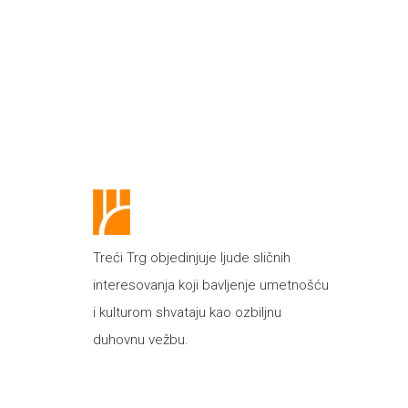
Treći Trg objedinjuje ljude sličnih
interesovanja koji bavljenje umetnošću
i kulturom shvataju kao ozbiljnu
duhovnu vežbu.