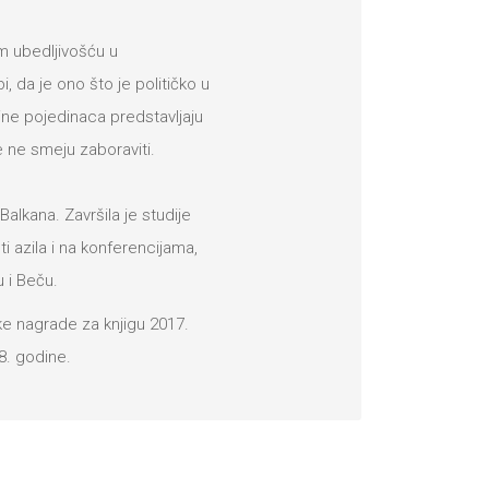
m ubedljivošću u
i, da je ono što je političko u
ine pojedinaca predstavljaju
e ne smeju zaboraviti.
alkana. Završila je studije
ti azila i na konferencijama,
i Beču.
ske nagrade za knjigu 2017.
8. godine.