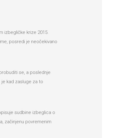
m izbegličke krize 2015.
teme, posredi je neočekivano
robuditi se, a poslednje
po je kad zasluge za to
pisuje sudbine izbeglica o
a, začinjenu povremenim