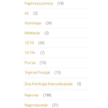
proizvod
18
18
Papirna pozornica
proizvoda
2
2
A5
proizvoda
24
24
Hommage
proizvoda
2
2
Meditacije
proizvoda
24
24
12/19
proizvoda
7
7
12/19+
proizvoda
10
10
Pro/za
proizvoda
15
15
Trgni se! Poezija!
proizvoda
3
3
Živa Antologija francuske pezije
proizvoda
188
188
Najnovije
proizvoda
21
21
Najprodavanije