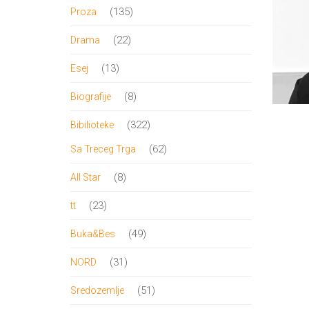
proizvod
135
135
Proza
proizvoda
22
22
Drama
proizvoda
13
13
Esej
proizvoda
8
8
Biografije
proizvoda
322
322
Bibilioteke
proizvoda
62
62
Sa Treceg Trga
proizvoda
8
8
All Star
proizvoda
23
23
tt
proizvoda
49
49
Buka&Bes
proizvoda
31
31
NORD
proizvod
51
51
Sredozemlje