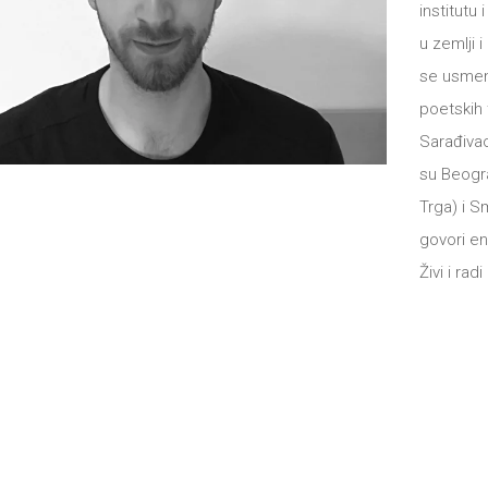
institutu
u zemlji 
se usmen
poetskih 
Sarađivao
su Beogra
Trga) i 
govori en
Živi i rad