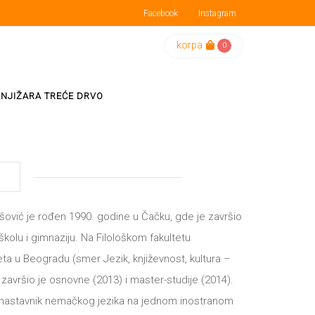
Facebook
Instagram
korpa
0
KNJIŽARA TREĆE DRVO
šović je rođen 1990. godine u Čačku, gde je završio
kolu i gimnaziju. Na Filološkom fakultetu
eta u Beogradu (smer Jezik, književnost, kultura –
završio je osnovne (2013) i master-studije (2014).
 nastavnik nemačkog jezika na jednom inostranom