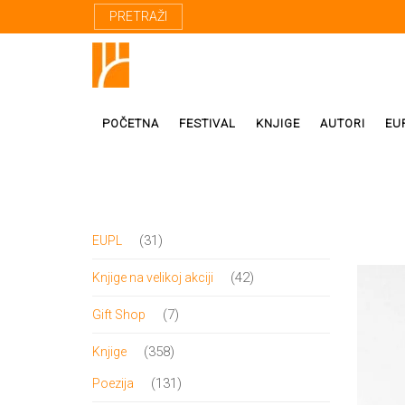
PRETRAŽI
POČETNA
FESTIVAL
KNJIGE
AUTORI
EU
Proza
Domaći autor
31
31
EUPL
Poezija
Strani autori
proizvod
42
42
Knjige na velikoj akciji
Drama
Prevodioci
proizvoda
7
7
Gift Shop
Esej
Učesnici fest
proizvoda
358
358
Knjige
Biografije
proizvoda
131
131
Poezija
Biblioteke