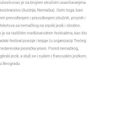
 i učestvovao je na brojnim stručnim usavršavanjima
i inostranstvu (Austrija, Nemačka). Osim toga, bavi
im prevođenjem i prevođenjem stručnih, proznih i
tekstova sa nemačkog na srpski jezik i obratno.
 je sa različitim međunarodnim festivalima, kao što
dski festival poezije i knjige (u organizaciji Trećeg
Smederevska pesnička jesen. Pored nemačkog,
gleski jezik, a služi se i ruskim i francuskim jezikom.
i u Beogradu.