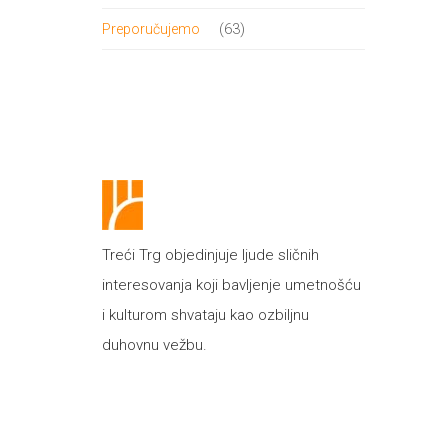
proizvod
63
63
Preporučujemo
proizvoda
Treći Trg objedinjuje ljude sličnih
interesovanja koji bavljenje umetnošću
i kulturom shvataju kao ozbiljnu
duhovnu vežbu.