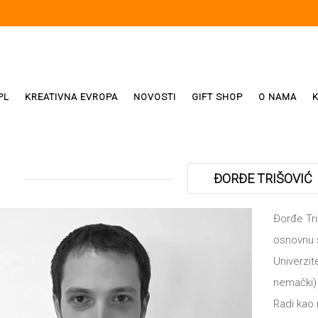
PL
KREATIVNA EVROPA
NOVOSTI
GIFT SHOP
O NAMA
i
ReX
ĐORĐE TRIŠOVIĆ
Weda
Đorđe Tri
osnovnu š
ivala
Univerzit
nemački) 
Radi kao