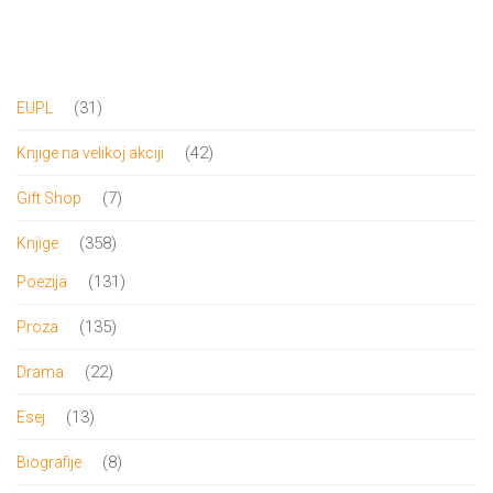
DRVO
12/19+
Portreti
31
31
EUPL
Pro/za
proizvod
42
42
Knjige na velikoj akciji
Trgni
proizvoda
7
7
Gift Shop
se!
proizvoda
358
358
Knjige
Poezija!
proizvoda
131
131
Poezija
proizvod
135
135
Proza
proizvoda
22
22
Drama
proizvoda
13
13
Esej
proizvoda
8
8
Biografije