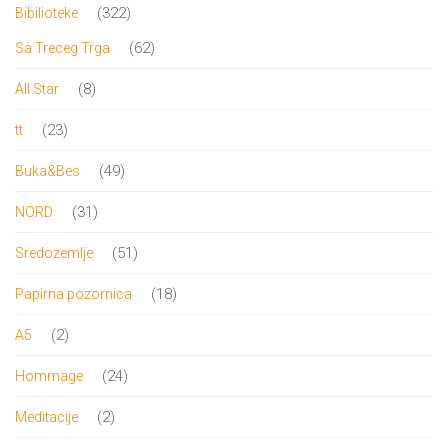
proizvoda
322
322
Bibilioteke
proizvoda
62
62
Sa Treceg Trga
proizvoda
8
8
All Star
proizvoda
23
23
tt
proizvoda
49
49
Buka&Bes
proizvoda
31
31
NORD
proizvod
51
51
Sredozemlje
proizvod
18
18
Papirna pozornica
proizvoda
2
2
A5
proizvoda
24
24
Hommage
proizvoda
2
2
Meditacije
proizvoda