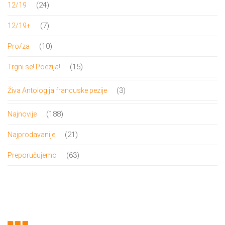
24
24
12/19
proizvoda
7
7
12/19+
proizvoda
10
10
Pro/za
proizvoda
15
15
Trgni se! Poezija!
proizvoda
3
3
Živa Antologija francuske pezije
proizvoda
188
188
Najnovije
proizvoda
21
21
Najprodavanije
proizvod
63
63
Preporučujemo
proizvoda