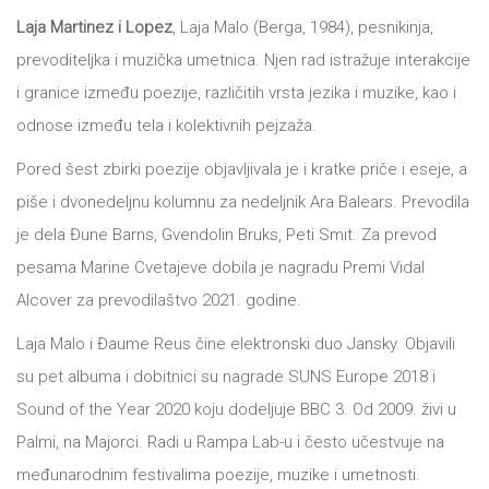
Laja Martinez i Lopez
, Laja Malo (Berga, 1984), pesnikinja,
All
NOVOSTI
prevoditeljka i muzička umetnica. Njen rad istražuje interakcije
Star
i granice između poezije, različitih vrsta jezika i muzike, kao i
GIFT
odnose između tela i kolektivnih pejzaža.
tt
Pored šest zbirki poezije objavljivala je i kratke priče i eseje, a
Buka&Bes
SHOP
piše i dvonedeljnu kolumnu za nedeljnik Ara Balears. Prevodila
NORD
je dela Đune Barns, Gvendolin Bruks, Peti Smit. Za prevod
O
Sredozemlje
pesama Marine Cvetajeve dobila je nagradu Premi Vidal
Alcover za prevodilaštvo 2021. godine.
NAMA
Papirna
Laja Malo i Đaume Reus čine elektronski duo Jansky. Objavili
pozornica
KNJIŽARA
su pet albuma i dobitnici su nagrade SUNS Europe 2018 i
A5
Sound of the Year 2020 koju dodeljuje BBC 3. Od 2009. živi u
TREĆE
Hommage
Palmi, na Majorci. Radi u Rampa Lab-u i često učestvuje na
međunarodnim festivalima poezije, muzike i umetnosti.
12/19