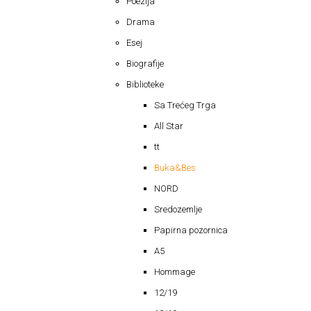
Poezija
Drama
Esej
Biografije
Biblioteke
Sa Trećeg Trga
All Star
tt
Buka&Bes
NORD
Sredozemlje
Papirna pozornica
A5
Hommage
12/19