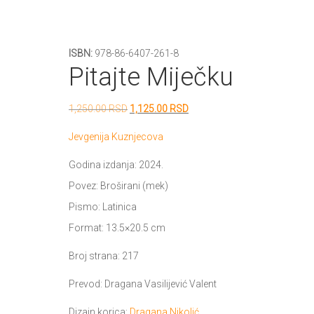
ISBN:
978-86-6407-261-8
Pitajte Miječku
Originalna
Trenutna
1,250.00
RSD
1,125.00
RSD
cena
cena
Jevgenija Kuznjecova
je
je:
Godina izdanja: 2024.
bila:
1,125.00 RSD.
Povez: Broširani (mek)
1,250.00 RSD.
Pismo: Latinica
Format: 13.5×20.5 cm
Broj strana: 217
Prevod: Dragana Vasilijević Valent
Dizajn korica:
Dragana Nikolić