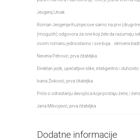
Jevgenij Litvak
Roman Jevgenije Kuznjecove samo na prvi (drugi-treći) 
(mogućih) odgovora za one koji žele da razumeju seb
ovom romanu jednostavno i sve buja… skrivene bašte
Nevena Petrović, prva čitateljka
Direktan jezik, upečatljive slike, inteligentno i duhovit
Ivana Živković, prva čitateljka
Priče o odrastanju devojčica koje postaju žene, i žen
Jana Milivojević, prva čitateljka
Dodatne informacije