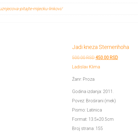
kuznjecova-pitajte-mijecku-linkovi/
Jadi kneza Sternenhoha
Originalna
Trenutna
500.00
RSD
450.00
RSD
cena
cena
Ladislav Klima
je
je:
Žanr: Proza
bila:
450.00 RS
Godina izdanja: 2011.
500.00 RSD.
Povez: Broširani (mek)
Pismo: Latinica
Format: 13.5×20.5cm
Broj strana: 155