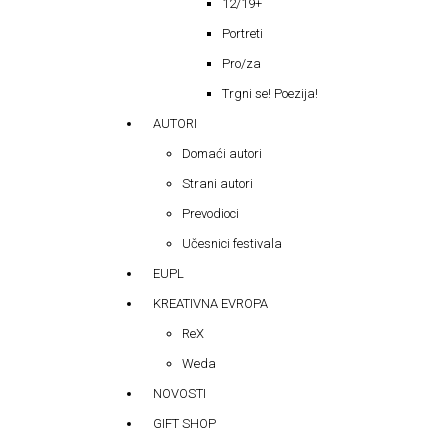
12/19+
Portreti
Pro/za
Trgni se! Poezija!
AUTORI
Domaći autori
Strani autori
Prevodioci
Učesnici festivala
EUPL
KREATIVNA EVROPA
ReX
Weda
NOVOSTI
GIFT SHOP