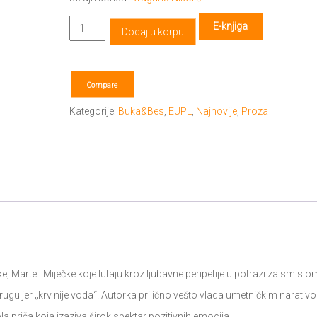
Pitajte
E-knjiga
Dodaj u korpu
Miječku
količina
Compare
Kategorije:
Buka&Bes
,
EUPL
,
Najnovije
,
Proza
e, Marte i Miječke koje lutaju kroz ljubavne peripetije u potrazi za smislo
rugu jer „krv nije voda“. Autorka prilično vešto vlada umetničkim narativ
 priča koja izaziva širok spektar pozitivnih emocija.