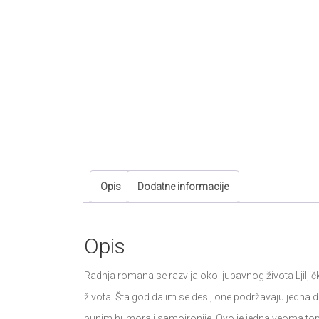
Opis
Dodatne informacije
Opis
Radnja romana se razvija oko ljubavnog života Ljiljičk
života. Šta god da im se desi, one podržavaju jedna d
punim humora i samoironije. Ovo je jedna veoma topla