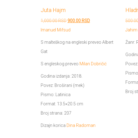
Juta Hajm
Hlad
Originalna
Trenutna
1,000.00
RSD
900.00
RSD
500.0
cena
cena
Imanuel Mifsud
Jahim
je
je:
S malteškog na engleski preveo Albert
Žanr:
bila:
900.00 RSD.
Gat
Godina
1,000.00 RSD.
S engleskog preveo
Milan Dobričić
Povez:
Pismo:
Godina izdanja: 2018.
Forma
Povez: Broširani (mek)
Broj s
Pismo: Latinica
Format: 13.5×20.5 cm
Broj strana: 207
Dizajn korica
Dina Radoman