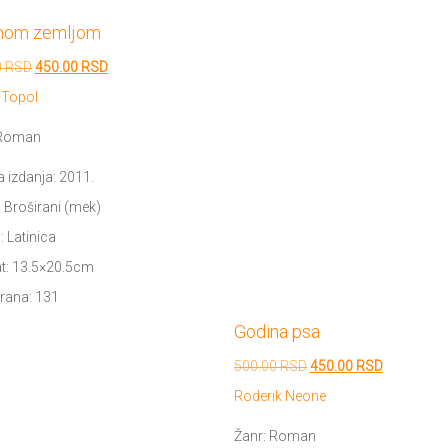
nom zemljom
Originalna
Trenutna
0
RSD
450.00
RSD
cena
cena
 Topol
je
je:
 Roman
bila:
450.00 RSD.
 izdanja: 2011.
500.00 RSD.
 Broširani (mek)
 Latinica
t: 13.5×20.5cm
trana: 131
Godina psa
Originalna
Trenutna
500.00
RSD
450.00
RSD
cena
cena
Roderik Neone
je
je:
Žanr: Roman