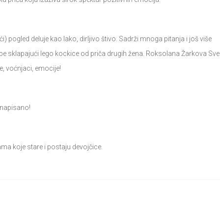
pogled deluje kao lako, dirljivo štivo. Sadrži mnoga pitanja i još više
e sklapajući lego kockice od priča drugih žena. Roksolana Žarkova Sve 
, voćnjaci, emocije!
o napisano!
ama koje stare i postaju devojčice.