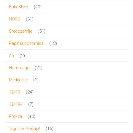
proizvoda
49
49
Buka&Bes
proizvoda
31
31
NORD
proizvod
51
51
Sredozemlje
proizvod
18
18
Papirna pozornica
proizvoda
2
2
A5
proizvoda
24
24
Hommage
proizvoda
2
2
Meditacije
proizvoda
24
24
12/19
proizvoda
7
7
12/19+
proizvoda
10
10
Pro/za
proizvoda
15
15
Trgni se! Poezija!