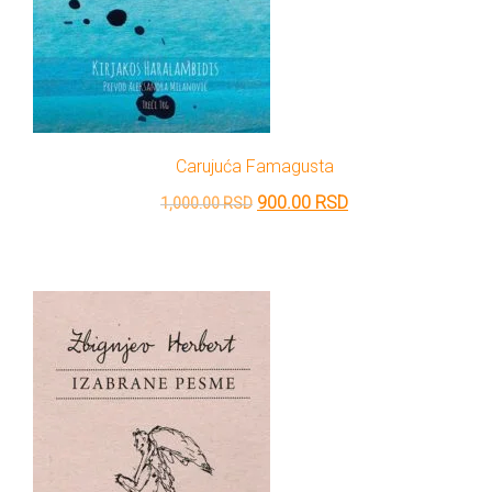
Carujuća Famagusta
Originalna
Trenutna
900.00
RSD
1,000.00
RSD
cena
cena
je
je:
bila:
900.00 RSD.
1,000.00 RSD.