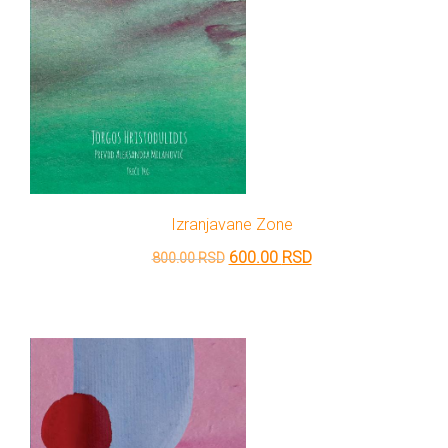
Izranjavane Zone
Originalna
Trenutna
600.00
RSD
800.00
RSD
cena
cena
je
je:
bila:
600.00 RSD.
800.00 RSD.