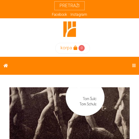
PRETRAŽI
Meni
Knjige
Autori
Kreativna
Facebook
Instagram
Evropa
POČETNA
Proza
Domaći
ReX
FESTIVAL
korpa
0
autori
Poezija
Weda
Strani
Drama
KNJIGE
autori
Esej
AUTORI
Prevodioci
Biografije
EUPL
Učesnici
Biblioteke
festivala
Sa
KREATIVNA
Trećeg
EVROPA
Trga