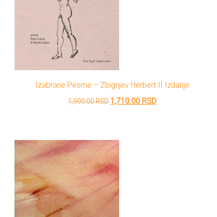
Izabrane Pesme – Zbignjev Herbert II Izdanje
Originalna
Trenutna
1,710.00
RSD
1,900.00
RSD
cena
cena
je
je:
bila:
1,710.00 RSD.
1,900.00 RSD.