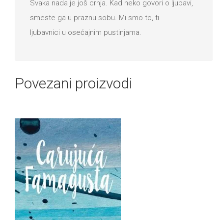
Svaka nada je još crnja. Kad neko govori o ljubavi,
smeste ga u praznu sobu. Mi smo to, ti
ljubavnici u osećajnim pustinjama.
Povezani proizvodi