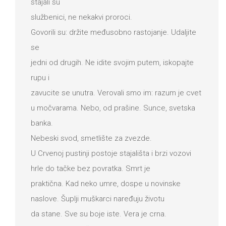
stajali su
službenici, ne nekakvi proroci.
Govorili su: držite međusobno rastojanje. Udaljite
se
jedni od drugih. Ne idite svojim putem, iskopajte
rupu i
zavucite se unutra. Verovali smo im: razum je cvet
u močvarama. Nebo, od prašine. Sunce, svetska
banka.
Nebeski svod, smetlište za zvezde.
U Crvenoj pustinji postoje stajališta i brzi vozovi
hrle do tačke bez povratka. Smrt je
praktična. Kad neko umre, dospe u novinske
naslove. Šuplji muškarci naređuju životu
da stane. Sve su boje iste. Vera je crna.