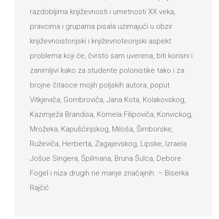
razdobljima književnosti i umetnosti XX veka,
pravcima i grupama pisala uzimajući u obzir
književnoistorijski i književnoteorijski aspekt
problema koji će, čvrsto sam uverena, biti korisni i
zanimljivi kako za studente polonistike tako i za
brojne čitaoce mojih poljskih autora, poput
Vitkjeviča, Gombroviča, Jana Kota, Kolakovskog,
Kazimježa Brandisa, Kornela Filipoviča, Konvickog,
Mrožeka, Kapušćinjskog, Miloša, Šimborske,
Ruževiča, Herberta, Zagajevskog, Lipske, Izraela
Jošue Singera, Špilmana, Bruna Šulca, Debore
Fogel i niza drugih ne manje značajnih. – Biserka
Rajčić