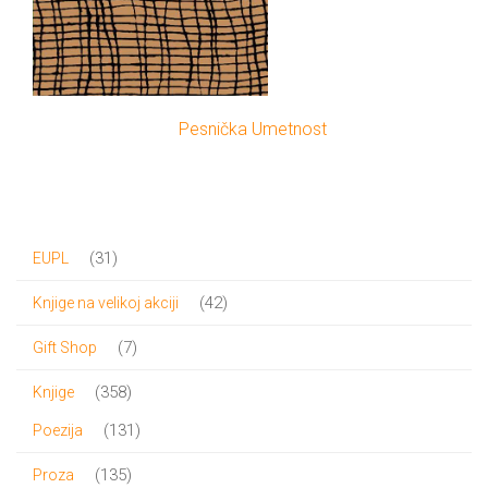
Pesnička Umetnost
31
31
EUPL
proizvod
42
42
Knjige na velikoj akciji
proizvoda
7
7
Gift Shop
proizvoda
358
358
Knjige
proizvoda
131
131
Poezija
proizvod
135
135
Proza