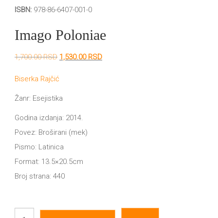
DRVO
ISBN:
978-86-6407-001-0
12/19+
Imago Poloniae
Portreti
Pro/za
Originalna
Trenutna
1,700.00
RSD
1,530.00
RSD
cena
cena
Trgni
je
je:
Biserka Rajčić
bila:
1,530.00 RSD.
1,700.00 RSD.
se!
Žanr: Esejistika
Poezija!
Godina izdanja: 2014.
Povez: Broširani (mek)
Pismo: Latinica
Format: 13.5×20.5cm
Broj strana: 440
Imago