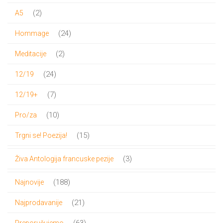
proizvoda
2
2
A5
proizvoda
24
24
Hommage
proizvoda
2
2
Meditacije
proizvoda
24
24
12/19
proizvoda
7
7
12/19+
proizvoda
10
10
Pro/za
proizvoda
15
15
Trgni se! Poezija!
proizvoda
3
3
Živa Antologija francuske pezije
proizvoda
188
188
Najnovije
proizvoda
21
21
Najprodavanije
proizvod
63