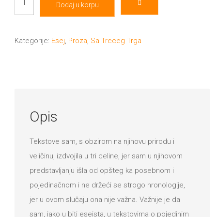
Dodaj u korpu
Poloniae
količina
Kategorije:
Esej
,
Proza
,
Sa Treceg Trga
Opis
Tekstove sam, s obzirom na njihovu prirodu i
veličinu, izdvojila u tri celine, jer sam u njihovom
predstavljanju išla od opšteg ka posebnom i
pojedinačnom i ne držeći se strogo hronologije,
jer u ovom slučaju ona nije važna. Važnije je da
sam, iako u biti eseista, u tekstovima o pojedinim