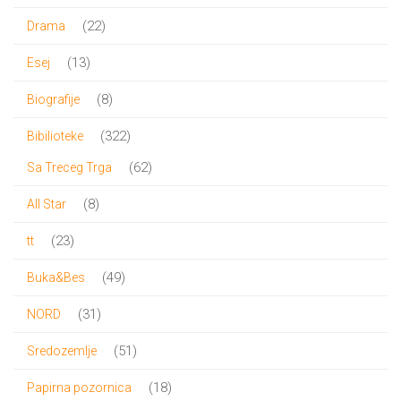
proizvoda
22
22
Drama
proizvoda
13
13
Esej
proizvoda
8
8
Biografije
proizvoda
322
322
Bibilioteke
proizvoda
62
62
Sa Treceg Trga
proizvoda
8
8
All Star
proizvoda
23
23
tt
proizvoda
49
49
Buka&Bes
proizvoda
31
31
NORD
proizvod
51
51
Sredozemlje
proizvod
18
18
Papirna pozornica