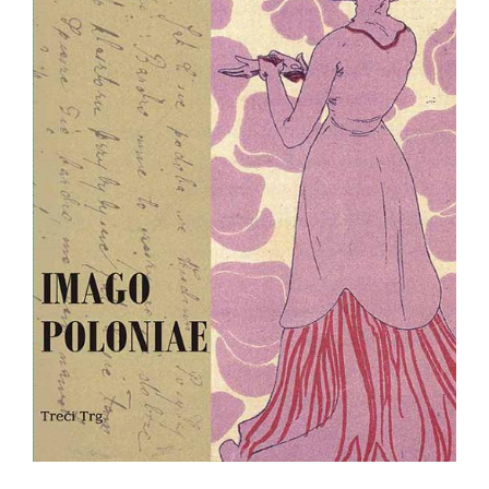
All
NOVOSTI
Star
GIFT
tt
Buka&Bes
SHOP
NORD
O
Sredozemlje
NAMA
Papirna
pozornica
KNJIŽARA
A5
TREĆE
Hommage
12/19