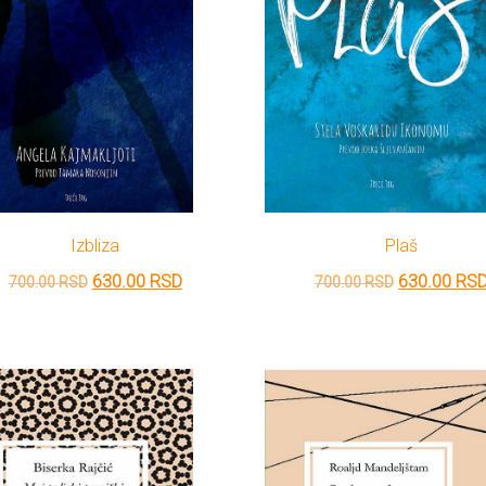
Izbliza
Plaš
Originalna
Trenutna
Originalna
630.00
RSD
630.00
RS
700.00
RSD
700.00
RSD
cena
cena
cena
je
je:
je
bila:
630.00 RSD.
bila:
700.00 RSD.
700.00 RSD