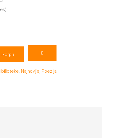
3.
mek)
u korpu
ibilioteke
,
Najnovije
,
Poezija