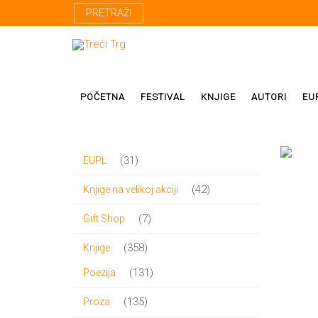
PRETRAŽI
POČETNA
FESTIVAL
KNJIGE
AUTORI
EU
31
31
EUPL
Proza
Domaći autor
proizvod
42
42
Knjige na velikoj akciji
Poezija
Strani autori
proizvoda
7
7
Gift Shop
Drama
Prevodioci
proizvoda
358
358
Knjige
Esej
Učesnici fest
proizvoda
131
131
Poezija
Biografije
proizvod
135
135
Proza
Biblioteke