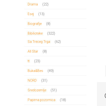
proizvoda
22
22
Drama
proizvoda
13
13
Esej
proizvoda
8
8
Biografije
proizvoda
322
322
Bibilioteke
proizvoda
62
62
Sa Treceg Trga
proizvoda
8
8
All Star
proizvoda
23
23
tt
proizvoda
49
49
Buka&Bes
proizvoda
31
31
NORD
proizvod
51
51
Sredozemlje
proizvod
18
18
Papirna pozornica