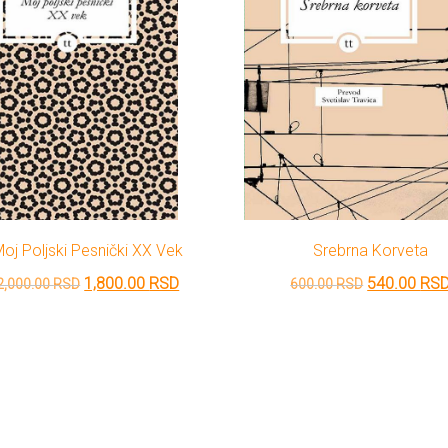
oj Poljski Pesnički XX Vek
Srebrna Korveta
Originalna
Trenutna
Originalna
1,800.00
RSD
540.00
RS
2,000.00
RSD
600.00
RSD
cena
cena
cena
je
je:
je
bila:
1,800.00 RSD.
bila:
2,000.00 RSD.
600.00 RSD