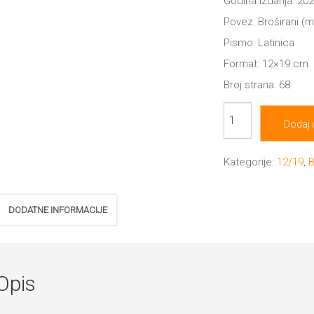
Godina izdanja: 202
Povez: Broširani (
Pismo: Latinica
Format: 12×19 cm
Broj strana: 68
Neonska
Dodaj 
plaža
količina
Kategorije:
12/19
,
B
DODATNE INFORMACIJE
Opis