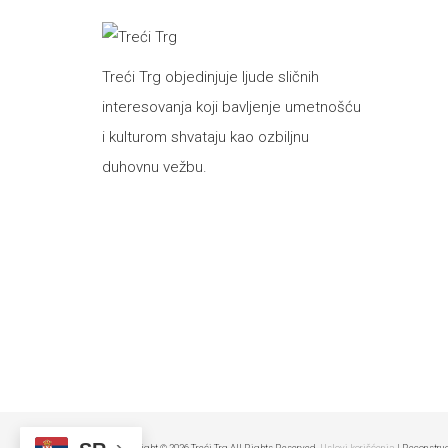
Treći Trg objedinjuje ljude sličnih
interesovanja koji bavljenje umetnošću
i kulturom shvataju kao ozbiljnu
duhovnu vežbu.
Copyright © 2026 Treći Trg All Rights Reserved.
Uslovi korišćenja
| Reconstru