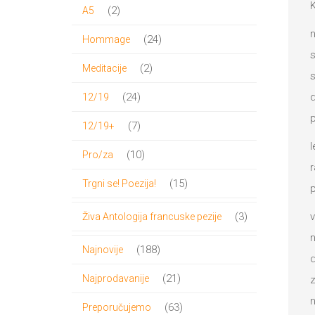
proizvoda
K
2
2
A5
proizvoda
n
24
24
Hommage
s
proizvoda
2
2
Meditacije
s
proizvoda
24
d
24
12/19
proizvoda
p
7
7
12/19+
l
proizvoda
10
10
Pro/za
r
proizvoda
15
15
Trgni se! Poezija!
p
proizvoda
3
v
3
Živa Antologija francuske pezije
proizvoda
n
188
188
Najnovije
d
proizvoda
21
21
Najprodavanije
z
proizvod
n
63
63
Preporučujemo