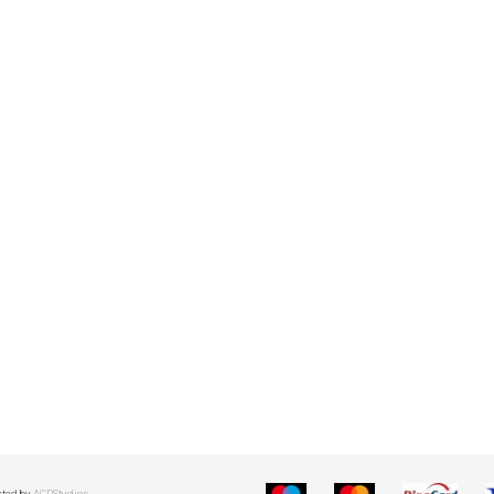
cted by
ACDStudios