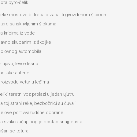
ota pyro-čelik
eke mostove bi trebalo zapaliti gvozdenom šibicom
tare sa iskrivljenim šipkama
a kricima iz vode
avno skucanim iz školjke
olovnog automobila
elujavo, levo-desno
adijske antene
roizvode vetar u leđima
eliki teretni voz prolazi u jedan ujutru
a toj strani reke, bezbožnici su čuvali
elove portivvazudšne odbrane
a svaki slučaj. bog je postao snajperista
išan se tetura