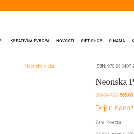
PL
KREATIVNA EVROPA
NOVOSTI
GIFT SHOP
O NAMA
ISBN:
978-86-6407-
i
ReX
Neonska P
Weda
Origina
650.00
RSD
585.0
cena
ivala
je
Dejan Kanaz
bila:
650.00
Žanr: Poezija