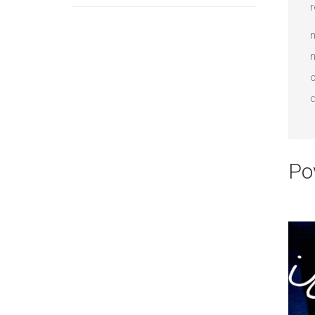
r
proizvoda
n
n
o
d
Po