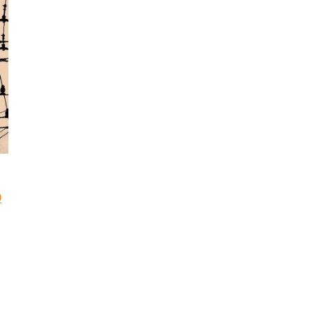
Trenutna
D
cena
je:
540.00 RSD.
.