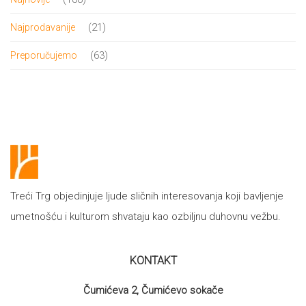
proizvoda
21
21
Najprodavanije
proizvod
63
63
Preporučujemo
proizvoda
Treći Trg objedinjuje ljude sličnih interesovanja koji bavljenje
umetnošću i kulturom shvataju kao ozbiljnu duhovnu vežbu.
KONTAKT
Čumićeva 2, Čumićevo sokače