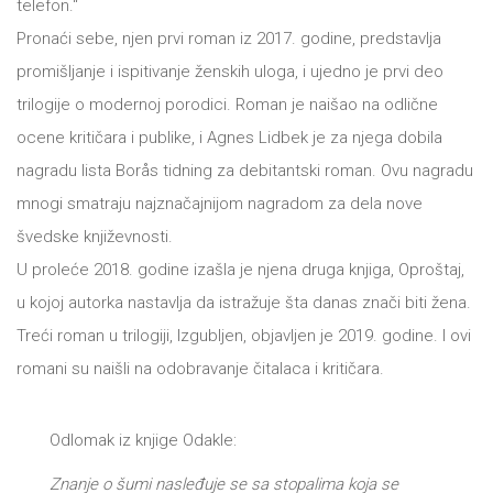
telefon.“
DRVO
12/19+
Pronaći sebe, njen prvi roman iz 2017. godine, predstavlja
promišljanje i ispitivanje ženskih uloga, i ujedno je prvi deo
Portreti
trilogije o modernoj porodici. Roman je naišao na odlične
Pro/za
ocene kritičara i publike, i Agnes Lidbek je za njega dobila
Trgni
nagradu lista Borås tidning za debitantski roman. Ovu nagradu
mnogi smatraju najznačajnijom nagradom za dela nove
se!
švedske književnosti.
Poezija!
U proleće 2018. godine izašla je njena druga knjiga, Oproštaj,
u kojoj autorka nastavlja da istražuje šta danas znači biti žena.
Treći roman u trilogiji, Izgubljen, objavljen je 2019. godine. I ovi
romani su naišli na odobravanje čitalaca i kritičara.
Odlomak iz knjige Odakle:
Znanje o šumi nasleđuje se sa stopalima koja se