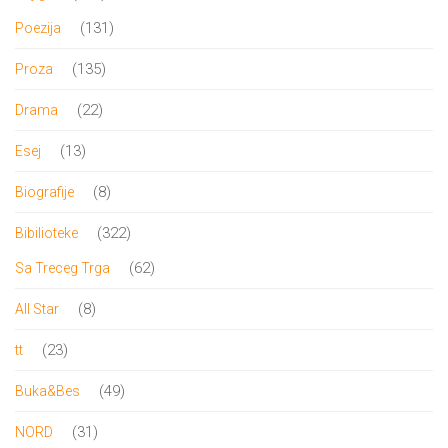
proizvoda
131
131
Poezija
proizvod
135
135
Proza
proizvoda
22
22
Drama
proizvoda
13
13
Esej
proizvoda
8
8
Biografije
proizvoda
322
322
Bibilioteke
proizvoda
62
62
Sa Treceg Trga
proizvoda
8
8
All Star
proizvoda
23
23
tt
proizvoda
49
49
Buka&Bes
proizvoda
31
31
NORD