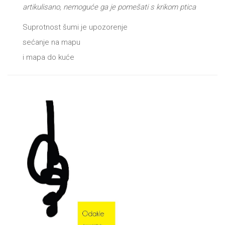
artikulisano, nemoguće ga je pomešati s krikom ptica
Suprotnost šumi je upozorenje
sećanje na mapu
i mapa do kuće