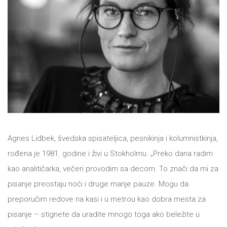
All
NOVOSTI
Star
GIFT
tt
Buka&Bes
SHOP
NORD
O
Sredozemlje
Agnes Lidbek, švedska spisateljica, pesnikinja i kolumnistkinja,
NAMA
Papirna
rođena je 1981. godine i živi u Stokholmu. „Preko dana radim
pozornica
kao analitičarka, večeri provodim sa decom. To znači da mi za
KNJIŽARA
A5
pisanje preostaju noći i druge manje pauze. Mogu da
preporučim redove na kasi i u metrou kao dobra mesta za
TREĆE
Hommage
pisanje – stignete da uradite mnogo toga ako beležite u
12/19