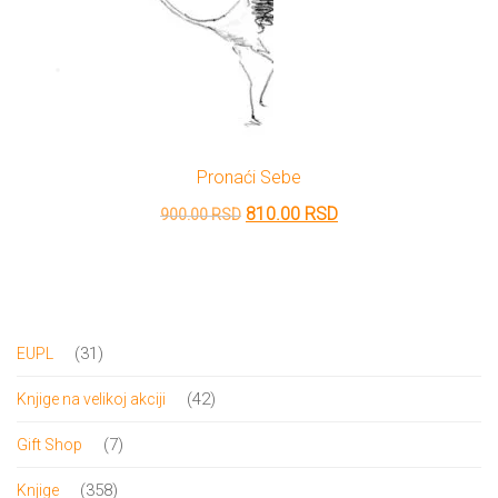
Pronaći Sebe
Originalna
Trenutna
810.00
RSD
900.00
RSD
cena
cena
je
je:
bila:
810.00 RSD.
900.00 RSD.
31
31
EUPL
proizvod
42
42
Knjige na velikoj akciji
proizvoda
7
7
Gift Shop
proizvoda
358
358
Knjige