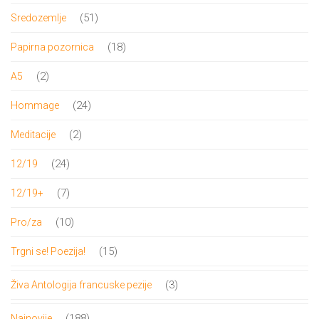
proizvod
51
51
Sredozemlje
proizvod
18
18
Papirna pozornica
proizvoda
2
2
A5
proizvoda
24
24
Hommage
proizvoda
2
2
Meditacije
proizvoda
24
24
12/19
proizvoda
7
7
12/19+
proizvoda
10
10
Pro/za
proizvoda
15
15
Trgni se! Poezija!
proizvoda
3
3
Živa Antologija francuske pezije
proizvoda
188
188
Najnovije