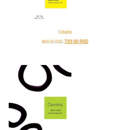
Odakle
Originalna
Trenutna
720.00
RSD
800.00
RSD
cena
cena
je
je:
bila:
720.00 RSD.
800.00 RSD.