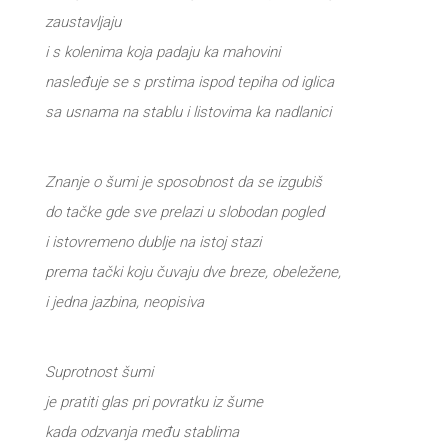
zaustavljaju
i s kolenima koja padaju ka mahovini
nasleđuje se s prstima ispod tepiha od iglica
sa usnama na stablu i listovima ka nadlanici
Znanje o šumi je sposobnost da se izgubiš
do tačke gde sve prelazi u slobodan pogled
i istovremeno dublje na istoj stazi
prema tački koju čuvaju dve breze, obeležene,
i jedna jazbina, neopisiva
Suprotnost šumi
je pratiti glas pri povratku iz šume
kada odzvanja među stablima