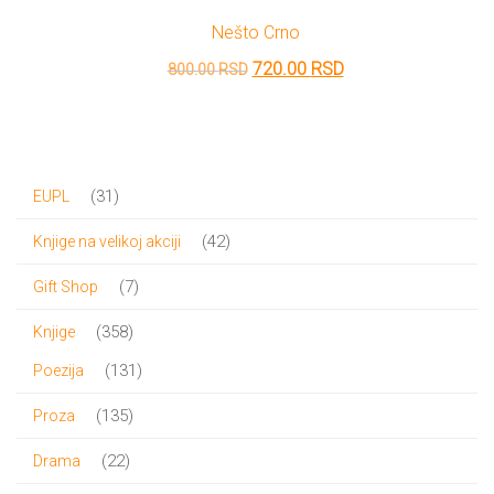
Nešto Crno
Originalna
Trenutna
720.00
RSD
800.00
RSD
cena
cena
je
je:
bila:
720.00 RSD.
31
31
EUPL
800.00 RSD.
proizvod
42
42
Knjige na velikoj akciji
proizvoda
7
7
Gift Shop
proizvoda
358
358
Knjige
proizvoda
131
131
Poezija
proizvod
135
135
Proza
proizvoda
22
22
Drama
proizvoda