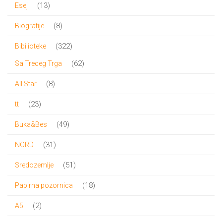
13
13
Esej
proizvoda
8
8
Biografije
proizvoda
322
322
Bibilioteke
proizvoda
62
62
Sa Treceg Trga
proizvoda
8
8
All Star
proizvoda
23
23
tt
proizvoda
49
49
Buka&Bes
proizvoda
31
31
NORD
proizvod
51
51
Sredozemlje
proizvod
18
18
Papirna pozornica
proizvoda
2
2
A5
proizvoda