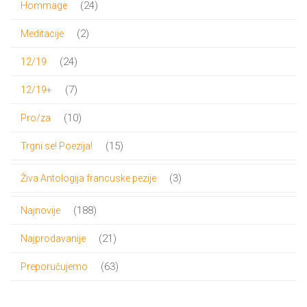
24
24
Hommage
proizvoda
2
2
Meditacije
proizvoda
24
24
12/19
proizvoda
7
7
12/19+
proizvoda
10
10
Pro/za
proizvoda
15
15
Trgni se! Poezija!
proizvoda
3
3
Živa Antologija francuske pezije
proizvoda
188
188
Najnovije
proizvoda
21
21
Najprodavanije
proizvod
63
63
Preporučujemo
proizvoda