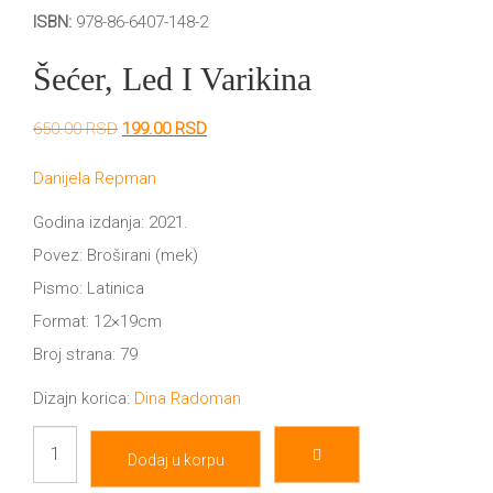
DRVO
ISBN:
978-86-6407-148-2
12/19+
Šećer, Led I Varikina
Portreti
Pro/za
Originalna
Trenutna
650.00
RSD
199.00
RSD
cena
cena
Trgni
je
je:
Danijela Repman
bila:
199.00 RSD.
650.00 RSD.
se!
Godina izdanja: 2021.
Povez: Broširani (mek)
Poezija!
Pismo: Latinica
Format: 12×19cm
Broj strana: 79
Dizajn korica:
Dina Radoman
Šećer,
Dodaj u korpu
led