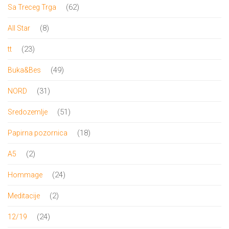
proizvoda
62
62
Sa Treceg Trga
proizvoda
8
8
All Star
proizvoda
23
23
tt
proizvoda
49
49
Buka&Bes
proizvoda
31
31
NORD
proizvod
51
51
Sredozemlje
proizvod
18
18
Papirna pozornica
proizvoda
2
2
A5
proizvoda
24
24
Hommage
proizvoda
2
2
Meditacije
proizvoda
24
24
12/19