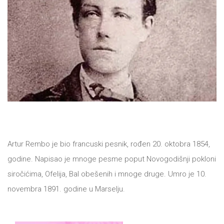
All
NOVOSTI
Star
GIFT
tt
Buka&Bes
SHOP
NORD
O
Sredozemlje
NAMA
Papirna
Artur Rembo je bio francuski pesnik, rođen 20. oktobra 1854,
godine. Napisao je mnoge pesme poput Novogodišnji pokloni
pozornica
KNJIŽARA
siročićima, Ofelija, Bal obešenih i mnoge druge. Umro je 10.
A5
novembra 1891. godine u Marselju.
TREĆE
Hommage
12/19