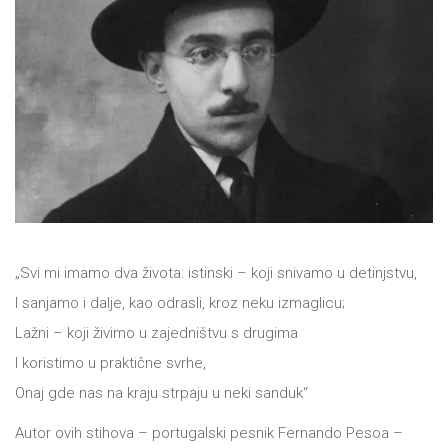
All
NOVOSTI
Star
GIFT
tt
Buka&Bes
SHOP
NORD
O
Sredozemlje
„Svi mi imamo dva života: istinski – koji snivamo u detinjstvu,
NAMA
Papirna
I sanjamo i dalje, kao odrasli, kroz neku izmaglicu;
pozornica
Lažni – koji živimo u zajedništvu s drugima
KNJIŽARA
A5
I koristimo u praktične svrhe,
Onaj gde nas na kraju strpaju u neki sanduk“
TREĆE
Hommage
Autor ovih stihova – portugalski pesnik Fernando Pesoa –
12/19