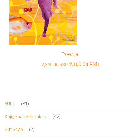
Poezija
Originalna
Trenutna
2,100.00
RSD
2,340.00
RSD
cena
cena
je
je:
bila:
2,100.00 RSD.
2,340.00 RSD.
31
31
EUPL
proizvod
42
42
Knjige na velikoj akciji
proizvoda
7
7
Gift Shop
proizvoda