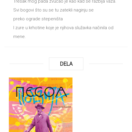
Tresak mog pada zvučao je kao kad se razbija vaza.
Svi bogovi što su se tu zatekli naginju se
preko ograde stepeništa
I zure u krhotine koje je njihova služavka načinila od
mene.
DELA