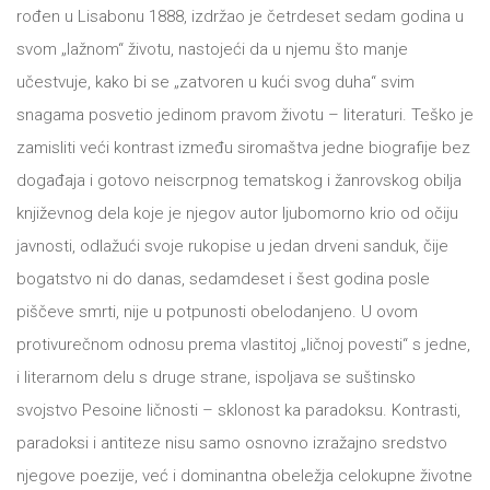
DRVO
rođen u Lisabonu 1888, izdržao je četrdeset sedam godina u
12/19+
svom „lažnom“ životu, nastojeći da u njemu što manje
Portreti
učestvuje, kako bi se „zatvoren u kući svog duha“ svim
snagama posvetio jedinom pravom životu – literaturi. Teško je
Pro/za
zamisliti veći kontrast između siromaštva jedne biografije bez
Trgni
događaja i gotovo neiscrpnog tematskog i žanrovskog obilja
se!
književnog dela koje je njegov autor ljubomorno krio od očiju
javnosti, odlažući svoje rukopise u jedan drveni sanduk, čije
Poezija!
bogatstvo ni do danas, sedamdeset i šest godina posle
piščeve smrti, nije u potpunosti obelodanjeno. U ovom
protivurečnom odnosu prema vlastitoj „ličnoj povesti“ s jedne,
i literarnom delu s druge strane, ispoljava se suštinsko
svojstvo Pesoine ličnosti – sklonost ka paradoksu. Kontrasti,
paradoksi i antiteze nisu samo osnovno izražajno sredstvo
njegove poezije, već i dominantna obeležja celokupne životne