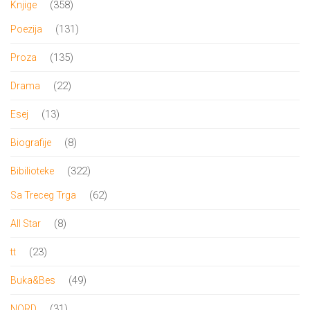
358
358
Knjige
proizvoda
131
131
Poezija
proizvod
135
135
Proza
proizvoda
22
22
Drama
proizvoda
13
13
Esej
proizvoda
8
8
Biografije
proizvoda
322
322
Bibilioteke
proizvoda
62
62
Sa Treceg Trga
proizvoda
8
8
All Star
proizvoda
23
23
tt
proizvoda
49
49
Buka&Bes
proizvoda
31
31
NORD