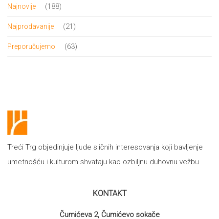
188
188
Najnovije
proizvoda
21
21
Najprodavanije
proizvod
63
63
Preporučujemo
proizvoda
Treći Trg objedinjuje ljude sličnih interesovanja koji bavljenje
umetnošću i kulturom shvataju kao ozbiljnu duhovnu vežbu.
KONTAKT
Čumićeva 2, Čumićevo sokače