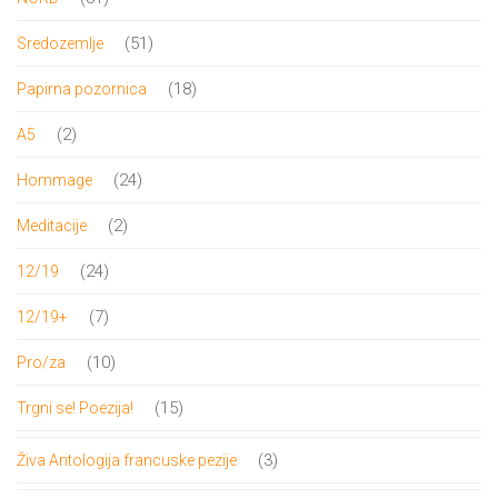
proizvod
51
51
Sredozemlje
proizvod
18
18
Papirna pozornica
proizvoda
2
2
A5
proizvoda
24
24
Hommage
proizvoda
2
2
Meditacije
proizvoda
24
24
12/19
proizvoda
7
7
12/19+
proizvoda
10
10
Pro/za
proizvoda
15
15
Trgni se! Poezija!
proizvoda
3
3
Živa Antologija francuske pezije
proizvoda