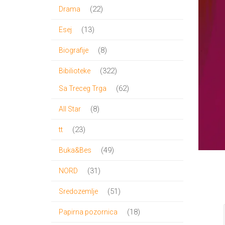
proizvoda
22
22
Drama
proizvoda
13
13
Esej
proizvoda
8
8
Biografije
proizvoda
322
322
Bibilioteke
proizvoda
62
62
Sa Treceg Trga
proizvoda
8
8
All Star
proizvoda
23
23
tt
proizvoda
49
49
Buka&Bes
proizvoda
31
31
NORD
proizvod
51
51
Sredozemlje
proizvod
18
18
Papirna pozornica