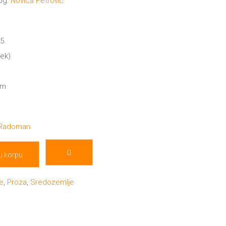
og:
Novica Petrović
5.
mek)
cm
 Radoman
u korpu
je
,
Proza
,
Sredozemlje