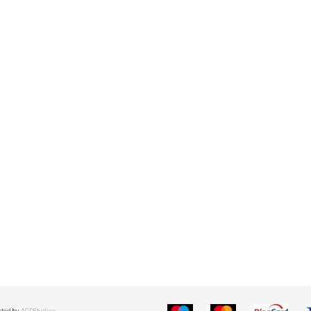
cted by
ACDStudios