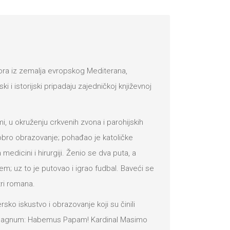
ora iz zemalja evropskog Mediterana,
i i istorijski pripadaju zajedničkoj književnoj
i, u okruženju crkvenih zvona i parohijskih
 dobro obrazovanje; pohađao je katoličke
medicini i hirurgiji. Ženio se dva puta, a
m; uz to je putovao i igrao fudbal. Baveći se
tri romana.
o iskustvo i obrazovanje koji su činili
m magnum: Habemus Papam! Kardinal Masimo