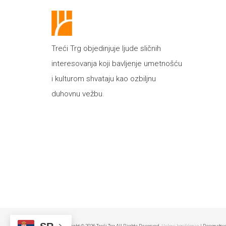
Treći Trg objedinjuje ljude sličnih
interesovanja koji bavljenje umetnošću
i kulturom shvataju kao ozbiljnu
duhovnu vežbu.
Copyright © 2026 Treći Trg All Rights Reserved.
Uslovi korišćenja
| Reconstru