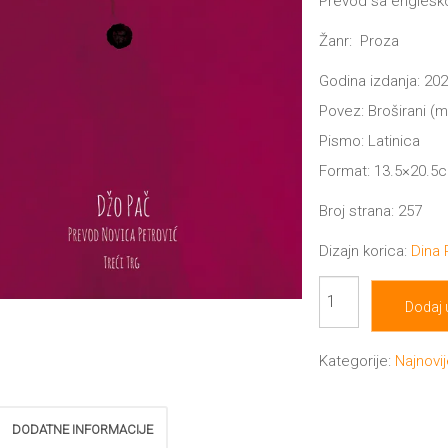
Prevod sa englesk
Žanr: Proza
Godina izdanja: 202
Povez: Broširani (
Pismo: Latinica
Format: 13.5×20.5
Broj strana: 257
Dizajn korica:
Dina
Papa
Dodaj 
Ahmed
količina
Kategorije:
Najnovi
DODATNE INFORMACIJE