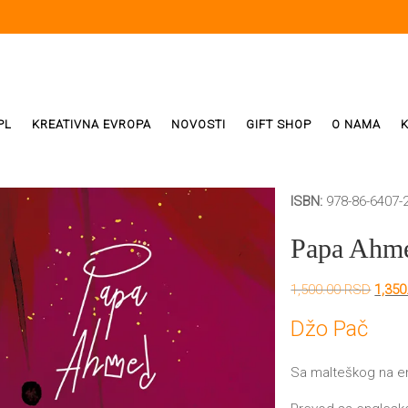
PL
KREATIVNA EVROPA
NOVOSTI
GIFT SHOP
O NAMA
ISBN:
978-86-6407-
i
ReX
Papa Ahm
Weda
Origi
1,500.00
RSD
1,35
cena
ivala
je
Džo Pač
bila:
1,500
Sa malteškog na en