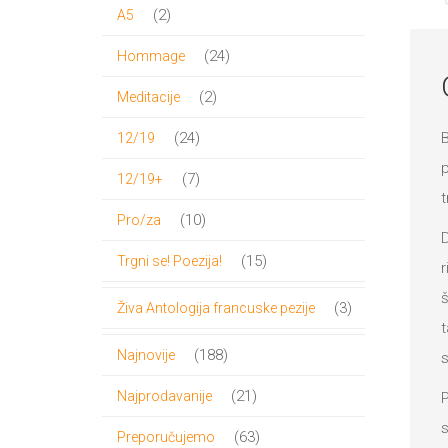
proizvoda
2
2
A5
proizvoda
24
24
Hommage
proizvoda
2
2
Meditacije
proizvoda
24
B
24
12/19
proizvoda
p
7
7
12/19+
t
proizvoda
10
10
Pro/za
D
proizvoda
15
15
Trgni se! Poezija!
r
proizvoda
š
3
3
Živa Antologija francuske pezije
t
proizvoda
188
188
Najnovije
s
proizvoda
21
21
Najprodavanije
P
proizvod
s
63
63
Preporučujemo