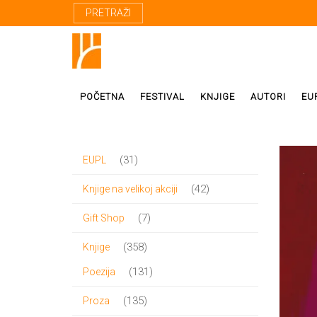
PRETRAŽI
POČETNA
FESTIVAL
KNJIGE
AUTORI
EU
31
31
EUPL
Proza
Domaći autor
proizvod
42
42
Knjige na velikoj akciji
Poezija
Strani autori
proizvoda
7
7
Gift Shop
Drama
Prevodioci
proizvoda
358
358
Knjige
Esej
Učesnici fest
proizvoda
131
131
Poezija
Biografije
proizvod
135
135
Proza
Biblioteke