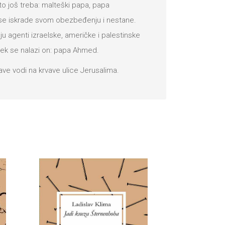
o još treba: malteški papa, papa
se iskrade svom obezbeđenju i nestane.
u agenti izraelske, američke i palestinske
uvek se nalazi on: papa Ahmed.
lave vodi na krvave ulice Jerusalima.