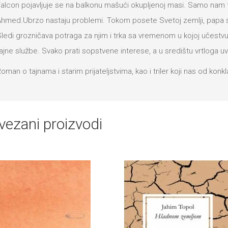
alcon pojavljuje se na balkonu mašući okupljenoj masi. Samo nam t
hmed.Ubrzo nastaju problemi. Tokom posete Svetoj zemlji, papa 
ledi grozničava potraga za njim i trka sa vremenom u kojoj učestvuj
ajne službe. Svako prati sopstvene interese, a u središtu vrtloga 
oman o tajnama i starim prijateljstvima, kao i triler koji nas od konk
vezani proizvodi