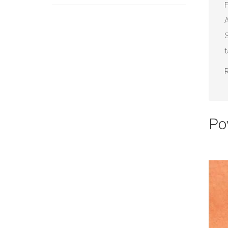
F
proizvoda
A
S
t
R
Po