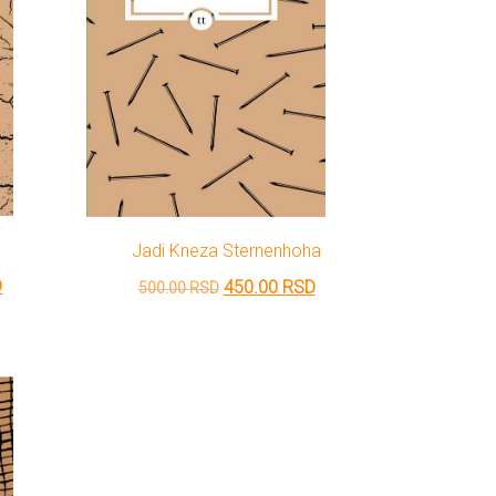
Jadi Kneza Sternenhoha
Trenutna
Originalna
Trenutna
D
450.00
RSD
500.00
RSD
cena
cena
cena
je:
je
je:
450.00 RSD.
bila:
450.00 RSD.
.
500.00 RSD.