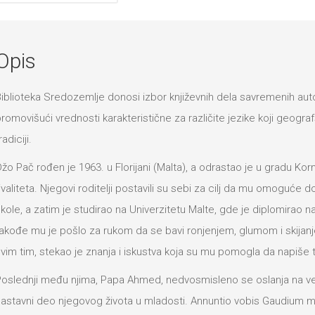
Opis
iblioteka Sredozemlje donosi izbor književnih dela savremenih aut
romovišući vrednosti karakteristične za različite jezike koji geografsk
radiciji.
žo Pač rođen je 1963. u Florijani (Malta), a odrastao je u gradu Korm
ivaliteta. Njegovi roditelji postavili su sebi za cilj da mu omoguće
kole, a zatim je studirao na Univerzitetu Malte, gde je diplomirao na 
akođe mu je pošlo za rukom da se bavi ronjenjem, glumom i skijanje
vim tim, stekao je znanja i iskustva koja su mu pomogla da napiše 
oslednji među njima, Papa Ahmed, nedvosmisleno se oslanja na versk
astavni deo njegovog života u mladosti. Annuntio vobis Gaudiu