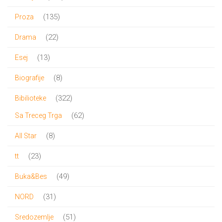
proizvod
135
135
Proza
proizvoda
22
22
Drama
proizvoda
13
13
Esej
proizvoda
8
8
Biografije
proizvoda
322
322
Bibilioteke
proizvoda
62
62
Sa Treceg Trga
proizvoda
8
8
All Star
proizvoda
23
23
tt
proizvoda
49
49
Buka&Bes
proizvoda
31
31
NORD
proizvod
51
51
Sredozemlje