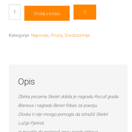
Skelet
Dodaj u korpu
količina
Kategorije:
Najnovije
,
Proza
,
Sredozemlje
Opis
Zbirka pesama Skelet dobila je nagradu Recull grada
Blanesa i nagradu Benet Ribas za poeziju.
Olovka ti nije mnogo pomogla da istražiš Skelet
Lučije Pjetreli,
ni mastilo da prekriješ gnev njenih stihova