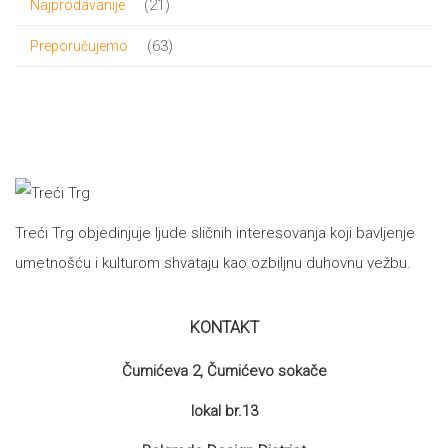
21
21
Najprodavanije
proizvod
63
63
Preporučujemo
proizvoda
Treći Trg objedinjuje ljude sličnih interesovanja koji bavljenje
umetnošću i kulturom shvataju kao ozbiljnu duhovnu vežbu.
KONTAKT
Čumićeva 2, Čumićevo sokače
lokal br.13