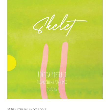
All
NOVOSTI
Star
GIFT
tt
Buka&Bes
SHOP
NORD
O
Sredozemlje
NAMA
Papirna
pozornica
KNJIŽARA
A5
TREĆE
Hommage
12/19