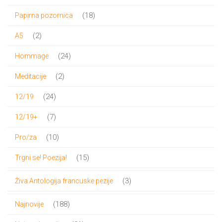
proizvod
18
18
Papirna pozornica
proizvoda
2
2
A5
proizvoda
24
24
Hommage
proizvoda
2
2
Meditacije
proizvoda
24
24
12/19
proizvoda
7
7
12/19+
proizvoda
10
10
Pro/za
proizvoda
15
15
Trgni se! Poezija!
proizvoda
3
3
Živa Antologija francuske pezije
proizvoda
188
188
Najnovije
proizvoda