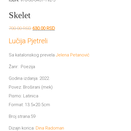
ISBN:
978-86-6407-192-5
DRVO
12/19+
Skelet
Portreti
Originalna
Trenutna
700.00
RSD
630.00
RSD
Pro/za
cena
cena
je
je:
Lučija Pjetreli
Trgni
bila:
630.00 RSD.
700.00 RSD.
Sa katalonskog prevela
Jelena Petanović
se!
Žanr: Poezija
Poezija!
Godina izdanja: 2022.
Povez: Broširani (mek)
Pismo: Latinica
Format: 13.5×20.5cm
Broj strana:59
Dizajn korica:
Dina Radoman