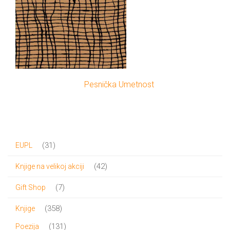
Pesnička Umetnost
31
31
EUPL
proizvod
42
42
Knjige na velikoj akciji
proizvoda
7
7
Gift Shop
proizvoda
358
358
Knjige
proizvoda
131
131
Poezija