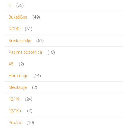
proizvoda
23
23
tt
proizvoda
49
49
Buka&Bes
proizvoda
31
31
NORD
proizvod
51
51
Sredozemlje
proizvod
18
18
Papirna pozornica
proizvoda
2
2
A5
proizvoda
24
24
Hommage
proizvoda
2
2
Meditacije
proizvoda
24
24
12/19
proizvoda
7
7
12/19+
proizvoda
10
10
Pro/za