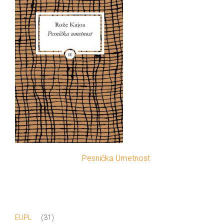
Pesnička Umetnost
31
31
EUPL