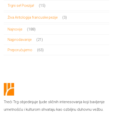
proizvoda
15
15
Trgni se! Poezija!
proizvoda
3
3
Živa Antologija francuske pezije
proizvoda
188
188
Najnovije
proizvoda
21
21
Najprodavanije
proizvod
63
63
Preporučujemo
proizvoda
Treći Trg objedinjuje ljude sličnih interesovanja koji bavljenje
umetnošću i kulturom shvataju kao ozbiljnu duhovnu vežbu.