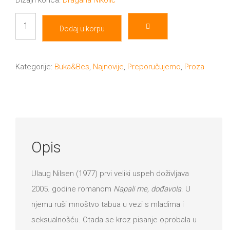
Dizajn korica:
Dragana Nikolić
Povest
Dodaj u korpu
o
bolnim
vremenima
Kategorije:
Buka&Bes
,
Najnovije
,
Preporučujemo
,
Proza
količina
Opis
Ulaug Nilsen (1977) prvi veliki uspeh doživljava
2005. godine romanom
Napali me, dođavola
. U
njemu ruši mnoštvo tabua u vezi s mladima i
seksualnošću. Otada se kroz pisanje oprobala u