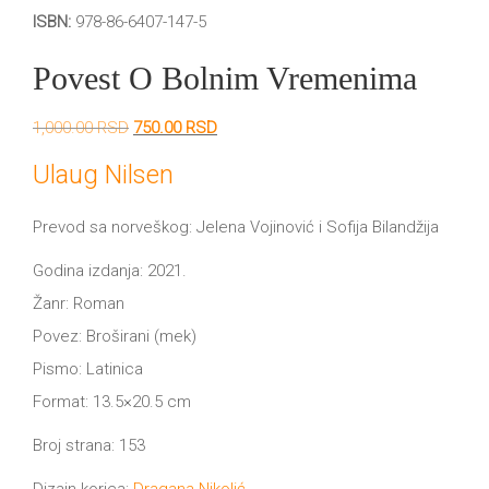
DRVO
ISBN:
978-86-6407-147-5
12/19+
Povest O Bolnim Vremenima
Portreti
Pro/za
Originalna
Trenutna
1,000.00
RSD
750.00
RSD
cena
cena
Trgni
je
je:
Ulaug Nilsen
bila:
750.00 RSD.
1,000.00 RSD.
se!
Prevod sa norveškog: Jelena Vojinović i Sofija Bilandžija
Poezija!
Godina izdanja: 2021.
Žanr: Roman
Povez: Broširani (mek)
Pismo: Latinica
Format: 13.5×20.5 cm
Broj strana: 153