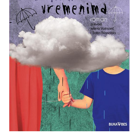
All
NOVOSTI
Star
GIFT
tt
Buka&Bes
SHOP
NORD
O
Sredozemlje
NAMA
Papirna
pozornica
KNJIŽARA
A5
TREĆE
Hommage
12/19