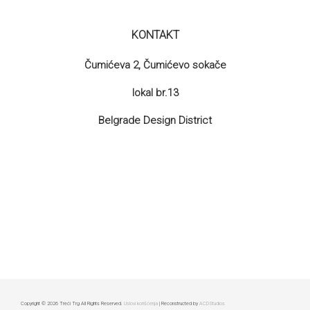
KONTAKT
Čumićeva 2, Čumićevo sokače
lokal br.13
Belgrade Design District
Copyright © 2026 Treći Trg All Rights Reserved.
Uslovi korišćenja
| Reconstructed by
ACDStudios