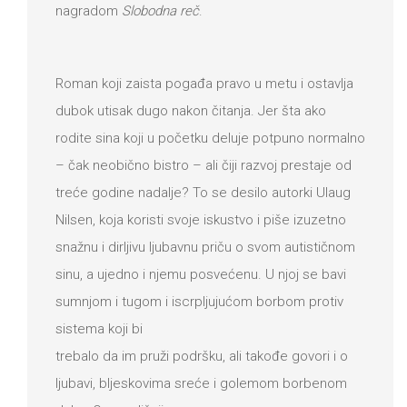
nagradom
Slobodna reč
.
Roman koji zaista pogađa pravo u metu i ostavlja
dubok utisak dugo nakon čitanja. Jer šta ako
rodite sina koji u početku deluje potpuno normalno
– čak neobično bistro – ali čiji razvoj prestaje od
treće godine nadalje? To se desilo autorki Ulaug
Nilsen, koja koristi svoje iskustvo i piše izuzetno
snažnu i dirljivu ljubavnu priču o svom autističnom
sinu, a ujedno i njemu posvećenu. U njoj se bavi
sumnjom i tugom i iscrpljujućom borbom protiv
sistema koji bi
trebalo da im pruži podršku, ali takođe govori i o
ljubavi, bljeskovima sreće i golemom borbenom