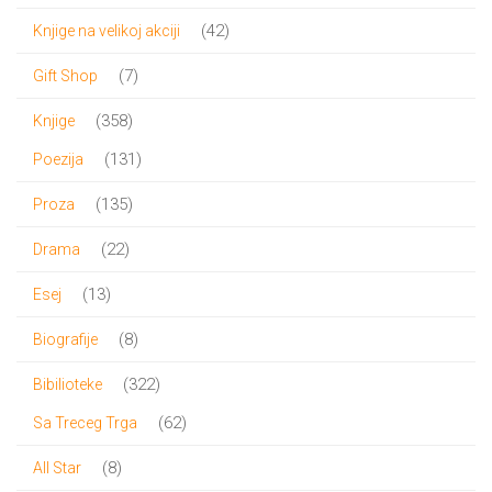
proizvod
42
42
Knjige na velikoj akciji
proizvoda
7
7
Gift Shop
proizvoda
358
358
Knjige
proizvoda
131
131
Poezija
proizvod
135
135
Proza
proizvoda
22
22
Drama
proizvoda
13
13
Esej
proizvoda
8
8
Biografije
proizvoda
322
322
Bibilioteke
proizvoda
62
62
Sa Treceg Trga
proizvoda
8
8
All Star