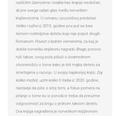
različitim žanrovima i istakla kao krajnje neobičan,
ali pre svega važan glas među norveškim
književnicima. U romanu i pozorišnoj predstavi
Veliko i ružno
iz 2013. godine prvi put se bavi
temom roditeljstva detetu koje nije poput drugih.
Romanom
Povest o bolnim vremenima
, za koji je
dobila norvešku književnu nagradu
Brage
, ponovo
ruši tabue, ovog puta pišući s izvanrednom
otvorenošću o tome kako je biti majka detetu sa
smetnjama u razvoju. U svojoj najskorijoj knjizi,
Daj
koliko možeš,
uzmi koliko ti treba
iz 2020. godine,
nastavlja da piše o istoj temi, a fokus pomera na
pitanje o tome ko iz porodice treba da preuzme
odgovornost za brigu o jednom takvom detetu.
Ova knjiga nagrađena je norveškom književnom