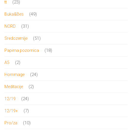
23
23
tt
proizvoda
49
49
Buka&Bes
proizvoda
31
31
NORD
proizvod
51
51
Sredozemlje
proizvod
18
18
Papirna pozornica
proizvoda
2
2
A5
proizvoda
24
24
Hommage
proizvoda
2
2
Meditacije
proizvoda
24
24
12/19
proizvoda
7
7
12/19+
proizvoda
10
10
Pro/za
proizvoda