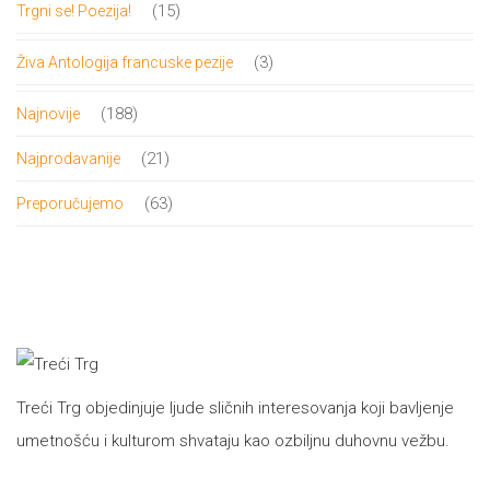
15
15
Trgni se! Poezija!
proizvoda
3
3
Živa Antologija francuske pezije
proizvoda
188
188
Najnovije
proizvoda
21
21
Najprodavanije
proizvod
63
63
Preporučujemo
proizvoda
Treći Trg objedinjuje ljude sličnih interesovanja koji bavljenje
umetnošću i kulturom shvataju kao ozbiljnu duhovnu vežbu.