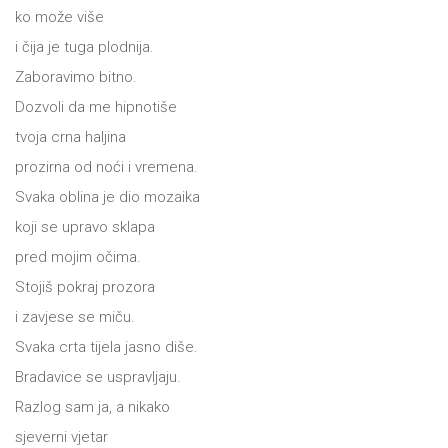
DRVO
Pro/za
ko može više
i čija je tuga plodnija.
Trgni
Zaboravimo bitno.
se!
Dozvoli da me hipnotiše
Poezija!
tvoja crna haljina
prozirna od noći i vremena.
Svaka oblina je dio mozaika
koji se upravo sklapa
pred mojim očima.
Stojiš pokraj prozora
i zavjese se miču.
Svaka crta tijela jasno diše.
Bradavice se uspravljaju.
Razlog sam ja, a nikako
sjeverni vjetar