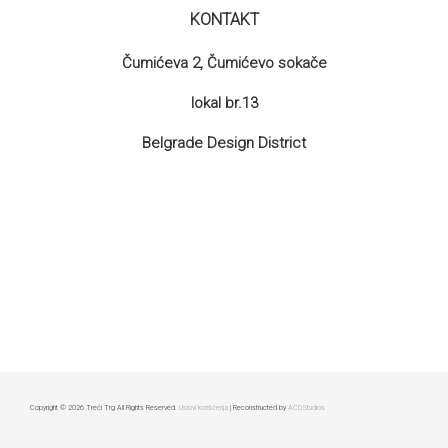
KONTAKT
Čumićeva 2, Čumićevo sokače
lokal br.13
Belgrade Design District
Copyright © 2026 Treći Trg All Rights Reserved.
Uslovi korišćenja
| Reconstructed by
ACDStudios