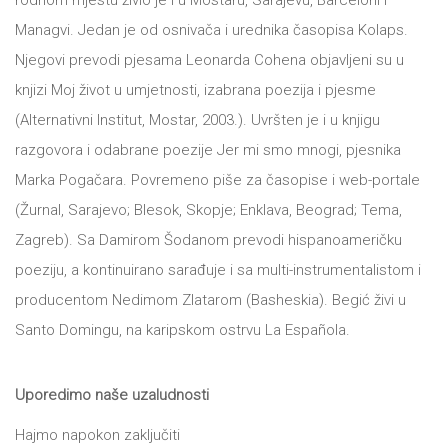
rodnom mjestu živio je i u Mostaru, Sarajevu, Barceloni i
tt
Managvi. Jedan je od osnivača i urednika časopisa Kolaps.
NOVOSTI
Buka&Bes
Njegovi prevodi pjesama Leonarda Cohena objavljeni su u
knjizi Moj život u umjetnosti, izabrana poezija i pjesme
NORD
GIFT
(Alternativni Institut, Mostar, 2003.). Uvršten je i u knjigu
Sredozemlje
razgovora i odabrane poezije Jer mi smo mnogi, pjesnika
SHOP
Papirna
Marka Pogačara. Povremeno piše za časopise i web-portale
(Žurnal, Sarajevo; Blesok, Skopje; Enklava, Beograd; Tema,
pozornica
O
Zagreb). Sa Damirom Šodanom prevodi hispanoameričku
A5
poeziju, a kontinuirano sarađuje i sa multi-instrumentalistom i
NAMA
Hommage
producentom Nedimom Zlatarom (Basheskia). Begić živi u
Santo Domingu, na karipskom ostrvu La Española.
12/19
KNJIŽARA
12/19+
Uporedimo naše uzaludnosti
TREĆE
Portreti
Hajmo napokon zaključiti