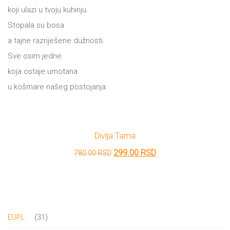
koji ulazi u tvoju kuhinju.
Stopala su bosa
a tajne razriješene dužnosti.
Sve osim jedne
koja ostaje umotana
u košmare našeg postojanja.
Divlja Tama
Originalna
Trenutna
299.00
RSD
780.00
RSD
cena
cena
je
je:
bila:
299.00 RSD.
780.00 RSD.
31
31
EUPL