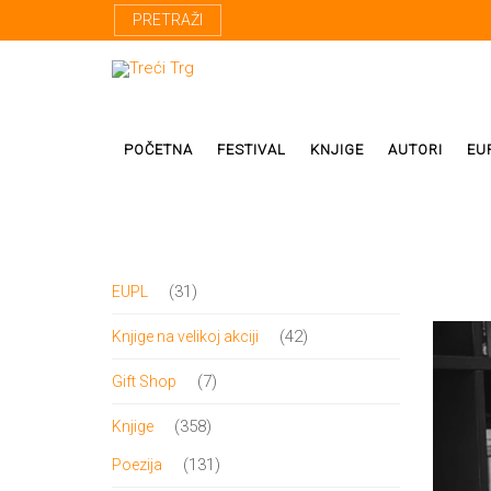
PRETRAŽI
POČETNA
FESTIVAL
KNJIGE
AUTORI
EU
Proza
Domaći autor
31
31
EUPL
Poezija
Strani autori
proizvod
42
42
Knjige na velikoj akciji
Drama
Prevodioci
proizvoda
7
7
Gift Shop
Esej
Učesnici fest
proizvoda
358
358
Knjige
Biografije
proizvoda
131
131
Poezija
Biblioteke