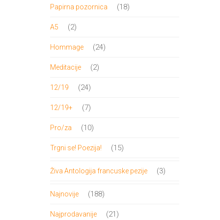
proizvod
18
18
Papirna pozornica
proizvoda
2
2
A5
proizvoda
24
24
Hommage
proizvoda
2
2
Meditacije
proizvoda
24
24
12/19
proizvoda
7
7
12/19+
proizvoda
10
10
Pro/za
proizvoda
15
15
Trgni se! Poezija!
proizvoda
3
3
Živa Antologija francuske pezije
proizvoda
188
188
Najnovije
proizvoda
21
21
Najprodavanije