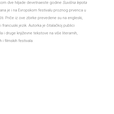
okom dve hiljade devetnaeste godine
Suvišna lepota
ana je i na Evropskom festivalu proznog prvenca u
i. Priče iz ove zbirke prevedene su na engleski,
 francuski jezik. Autorka je čitalačkoj publici
la i druge književne tekstove na više literarnih,
 i filmskih festivala.