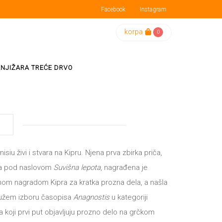
Facebook
Instagram
korpa
0
KNJIŽARA TREĆE DRVO
isiu živi i stvara na Kipru. Njena prva zbirka priča,
na pod naslovom
Suvišna lepota
, nagrađena je
nom nagradom Kipra za kratka prozna dela, a našla
ajužem izboru časopisa
Anagnostis
u kategoriji
a koji prvi put objavljuju prozno delo na grčkom