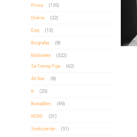
proizvod
135
135
Proza
proizvoda
22
22
Drama
proizvoda
13
13
Esej
proizvoda
8
8
Biografije
proizvoda
322
322
Bibilioteke
proizvoda
62
62
Sa Treceg Trga
proizvoda
8
8
All Star
proizvoda
23
23
tt
proizvoda
49
49
Buka&Bes
proizvoda
31
31
NORD
proizvod
51
51
Sredozemlje