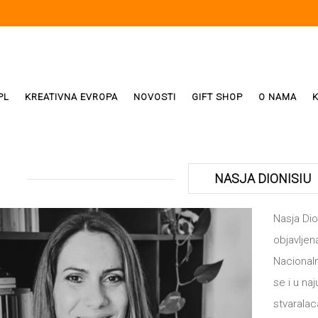
PL
KREATIVNA EVROPA
NOVOSTI
GIFT SHOP
O NAMA
i
ReX
NASJA DIONISIU
Weda
Nasja Dion
objavlje
ivala
Nacional
se i u n
stvaralac