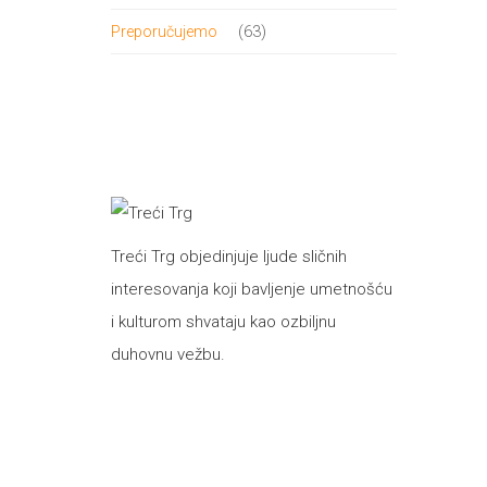
proizvod
63
63
Preporučujemo
proizvoda
Treći Trg objedinjuje ljude sličnih
interesovanja koji bavljenje umetnošću
i kulturom shvataju kao ozbiljnu
duhovnu vežbu.