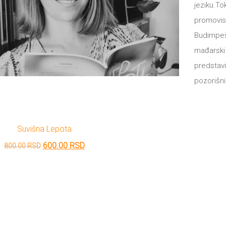
jeziku.T
promovis
Budimpešt
mađarski i
predstavi
pozorišnih
Suvišna Lepota
Originalna
Trenutna
600.00
RSD
800.00
RSD
cena
cena
je
je:
bila:
600.00 RSD.
800.00 RSD.