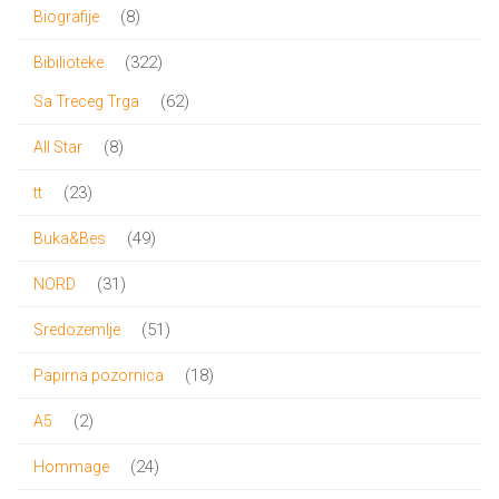
proizvoda
8
8
Biografije
proizvoda
322
322
Bibilioteke
proizvoda
62
62
Sa Treceg Trga
proizvoda
8
8
All Star
proizvoda
23
23
tt
proizvoda
49
49
Buka&Bes
proizvoda
31
31
NORD
proizvod
51
51
Sredozemlje
proizvod
18
18
Papirna pozornica
proizvoda
2
2
A5
proizvoda
24
24
Hommage
proizvoda