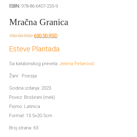
DRVO
ISBN:
978-86-6407-235-9
12/19+
Mračna Granica
Portreti
Pro/za
Originalna
Trenutna
700.00
RSD
630.00
RSD
cena
cena
Trgni
je
je:
Esteve Plantada
bila:
630.00 RSD.
700.00 RSD.
se!
Sa katalonskog prevela:
Jelena Petanović
Poezija!
Žanr: Poezija
Godina izdanja: 2023.
Povez: Broširani (mek)
Pismo: Latinica
Format: 13.5×20.5cm
Broj strana: 63