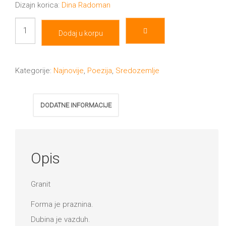
Dizajn korica:
Dina Radoman
Mračna
Dodaj u korpu
granica
količina
Kategorije:
Najnovije
,
Poezija
,
Sredozemlje
DODATNE INFORMACIJE
Opis
Granit
Forma je praznina.
Dubina je vazduh.