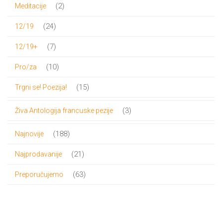
2
2
Meditacije
proizvoda
24
24
12/19
proizvoda
7
7
12/19+
proizvoda
10
10
Pro/za
proizvoda
15
15
Trgni se! Poezija!
proizvoda
3
3
Živa Antologija francuske pezije
proizvoda
188
188
Najnovije
proizvoda
21
21
Najprodavanije
proizvod
63
63
Preporučujemo
proizvoda