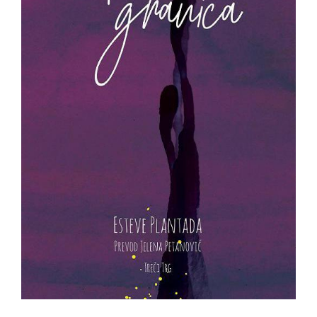
All
NOVOSTI
Star
GIFT
tt
Buka&Bes
SHOP
NORD
O
Sredozemlje
NAMA
Papirna
pozornica
KNJIŽARA
A5
TREĆE
Hommage
12/19