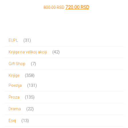
Originalna
Trenutna
720.00
RSD
800.00
RSD
cena
cena
je
je:
bila:
720.00 RSD.
31
31
EUPL
800.00 RSD.
proizvod
42
42
Knjige na velikoj akciji
proizvoda
7
7
Gift Shop
proizvoda
358
358
Knjige
proizvoda
131
131
Poezija
proizvod
135
135
Proza
proizvoda
22
22
Drama
proizvoda
13
13
Esej