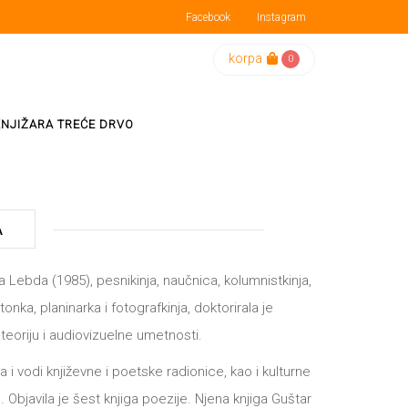
Facebook
Instagram
korpa
0
KNJIŽARA TREĆE DRVO
A
 Lebda (1985), pesnikinja, naučnica, kolumnistkinja,
onka, planinarka i fotografkinja, doktorirala je
 teoriju i audiovizuelne umetnosti.
a i vodi književne i poetske radionice, kao i kulturne
 Objavila je šest knjiga poezije. Njena knjiga Guštar