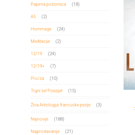
proizvod
18
18
Papirna pozornica
proizvoda
2
2
A5
proizvoda
24
24
Hommage
proizvoda
2
2
Meditacije
proizvoda
24
24
12/19
proizvoda
7
7
12/19+
proizvoda
10
10
Pro/za
proizvoda
15
15
Trgni se! Poezija!
proizvoda
3
3
Živa Antologija francuske pezije
proizvoda
188
188
Najnovije
proizvoda
21
21
Najprodavanije