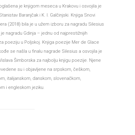
oglašena je knjigom meseca u Krakovu i osvojila je
tanistav Baranjčak i K. I. Galčinjski. Knjiga Snovi
ra (2018) bila je u užem izboru za nagradu Silesius
a je nagradu Gdinja – jednu od najprestižnijih
a poeziju u Poljskoj. Knjiga poezije Mer de Glace
kođe se našla u finalu nagrade Silesius a osvojila je
islava Šimborska za najbolju knjigu poezije. Njene
revedene su i objavljene na srpskom, češkom,
om, italijanskom, danskom, slovenačkom,
m i engleskom jeziku.