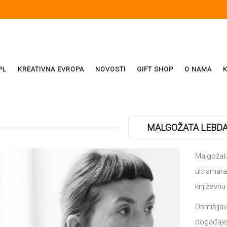
PL
KREATIVNA EVROPA
NOVOSTI
GIFT SHOP
O NAMA
i
ReX
MALGOŽATA LEBD
Weda
Malgožata
ultramarat
ivala
književnu
Osmišljav
događaje.