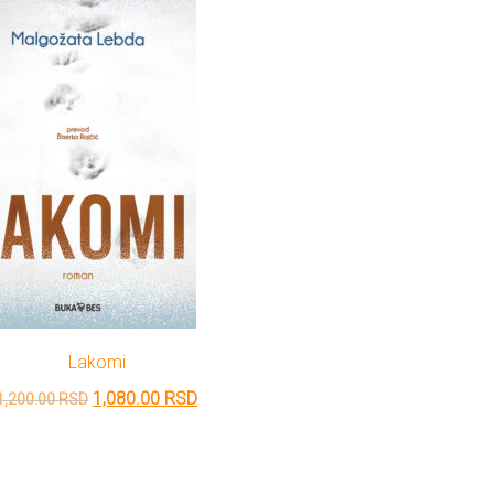
Lakomi
Originalna
Trenutna
1,080.00
RSD
1,200.00
RSD
cena
cena
je
je: