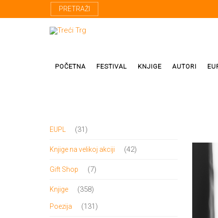
PRETRAŽI
POČETNA
FESTIVAL
KNJIGE
AUTORI
EU
Proza
Domaći autor
31
31
EUPL
Poezija
Strani autori
proizvod
42
42
Knjige na velikoj akciji
Drama
Prevodioci
proizvoda
7
7
Gift Shop
Esej
Učesnici fest
proizvoda
358
358
Knjige
Biografije
proizvoda
131
131
Poezija
Biblioteke