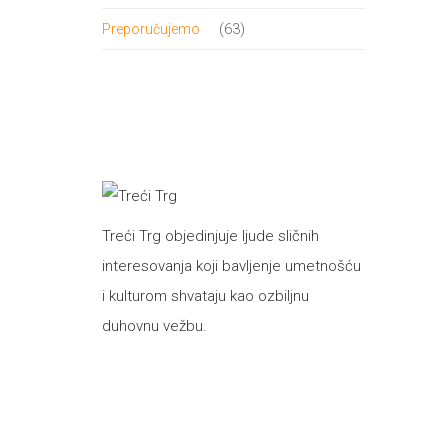
proizvod
63
63
Preporučujemo
proizvoda
Treći Trg objedinjuje ljude sličnih
interesovanja koji bavljenje umetnošću
i kulturom shvataju kao ozbiljnu
duhovnu vežbu.