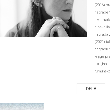
(2016) pr
nagrade S
ukermerke
a osvojil
nagrada z
(2021) ta
nagradu V
knjige p
ukrajinsk
rumunsko
DELA