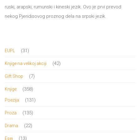
DRVO
ruski, arapski, rumunski i kineski jezik. Ovo je prvi prevod
12/19+
nekog Pjeridisovog proznog dela na srpski jezik.
Portreti
Pro/za
Trgni
31
31
EUPL
proizvod
se!
42
42
Knjige na velikoj akciji
proizvoda
Poezija!
7
7
Gift Shop
proizvoda
358
358
Knjige
proizvoda
131
131
Poezija
proizvod
135
135
Proza
proizvoda
22
22
Drama
proizvoda
13
13
Esej