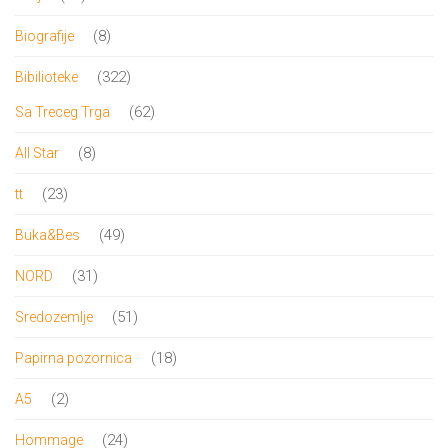
proizvoda
8
8
Biografije
proizvoda
322
322
Bibilioteke
proizvoda
62
62
Sa Treceg Trga
proizvoda
8
8
All Star
proizvoda
23
23
tt
proizvoda
49
49
Buka&Bes
proizvoda
31
31
NORD
proizvod
51
51
Sredozemlje
proizvod
18
18
Papirna pozornica
proizvoda
2
2
A5
proizvoda
24
24
Hommage