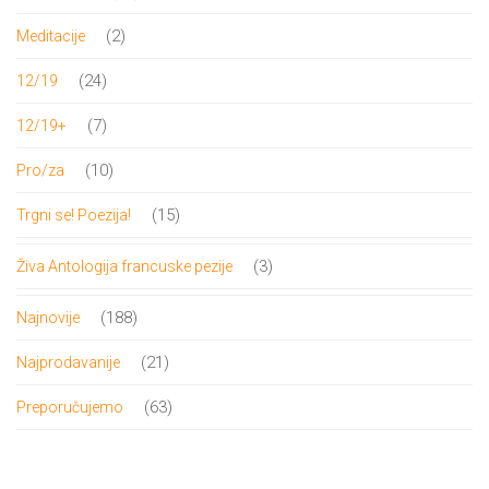
proizvoda
2
2
Meditacije
proizvoda
24
24
12/19
proizvoda
7
7
12/19+
proizvoda
10
10
Pro/za
proizvoda
15
15
Trgni se! Poezija!
proizvoda
3
3
Živa Antologija francuske pezije
proizvoda
188
188
Najnovije
proizvoda
21
21
Najprodavanije
proizvod
63
63
Preporučujemo
proizvoda