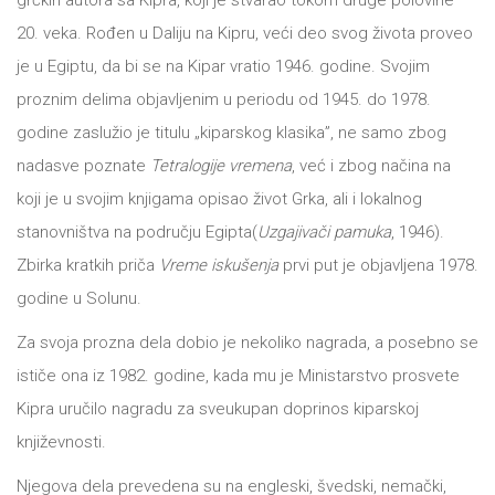
grčkih autora sa Kipra, koji je stvarao tokom druge polovine
20. veka. Rođen u Daliju na Kipru, veći deo svog života proveo
All
NOVOSTI
je u Egiptu, da bi se na Kipar vratio 1946. godine. Svojim
Star
proznim delima objavljenim u periodu od 1945. do 1978.
GIFT
godine zaslužio je titulu „kiparskog klasika”, ne samo zbog
tt
nadasve poznate
Tetralogije vremena
, već i zbog načina na
Buka&Bes
SHOP
koji je u svojim knjigama opisao život Grka, ali i lokalnog
NORD
stanovništva na području Egipta(
Uzgajivači pamuka
, 1946).
O
Zbirka kratkih priča
Vreme iskušenja
prvi put je objavljena 1978.
Sredozemlje
godine u Solunu.
NAMA
Papirna
Za svoja prozna dela dobio je nekoliko nagrada, a posebno se
pozornica
KNJIŽARA
ističe ona iz 1982. godine, kada mu je Ministarstvo prosvete
A5
Kipra uručilo nagradu za sveukupan doprinos kiparskoj
TREĆE
književnosti.
Hommage
Njegova dela prevedena su na engleski, švedski, nemački,
12/19