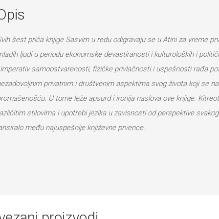
Opis
vih šest priča knjige Sasvim u redu odigravaju se u Atini za vreme prve
ladih ljudi u periodu ekonomske devastiranosti i kulturoloških i polit
 imperativ samoostvarenosti, fizičke privlačnosti i uspešnosti rađa 
ezadovoljnim privatnim i društvenim aspektima svog života koji se n
romašenošću. U tome leže apsurd i ironija naslova ove knjige. Kitre
azličitim stilovima i upotrebi jezika u zavisnosti od perspektive svakog
ansiralo među najuspešnije književne prvence.
vezani proizvodi