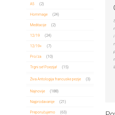
proizvoda
2
2
A5
proizvoda
24
24
Hommage
S
proizvoda
2
2
Meditacije
m
proizvoda
24
24
12/19
i
proizvoda
n
7
7
12/19+
p
proizvoda
10
10
Pro/za
r
proizvoda
15
l
15
Trgni se! Poezija!
proizvoda
3
3
Živa Antologija francuske pezije
proizvoda
188
188
Najnovije
proizvoda
21
21
Najprodavanije
proizvod
63
Po
63
Preporučujemo