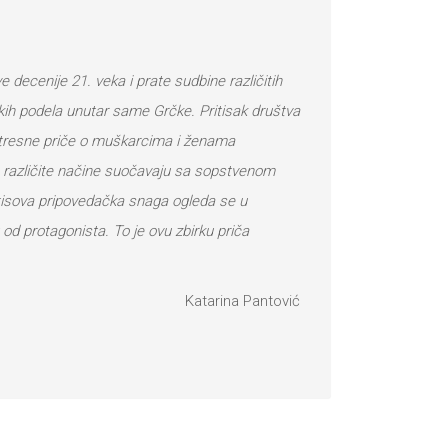
 decenije 21. veka i prate sudbine različitih
ičkih podela unutar same Grčke. Pritisak društva
potresne priče o muškarcima i ženama
a različite načine suočavaju sa sopstvenom
otisova pripovedačka snaga ogleda se u
 od protagonista. To je ovu zbirku priča
Katarina Pantović