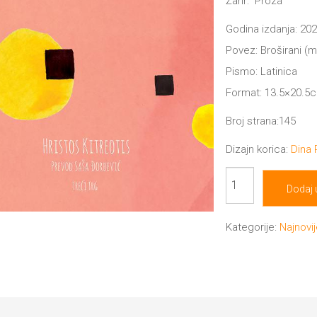
Žanr: Proza
Godina izdanja: 202
Povez: Broširani (
Pismo: Latinica
Format: 13.5×20.5
Broj strana:145
Dizajn korica:
Dina
Sasvim
Dodaj 
u
redu
Kategorije:
Najnovi
količina