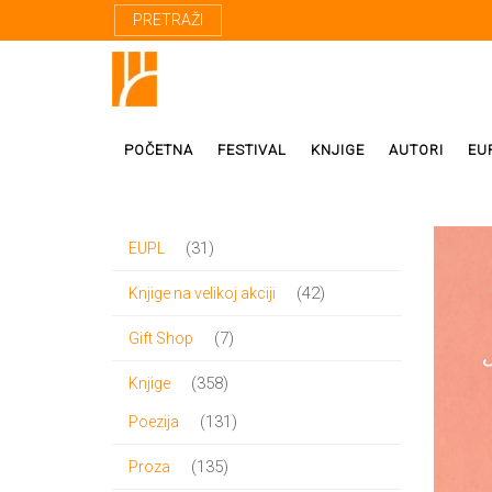
PRETRAŽI
POČETNA
FESTIVAL
KNJIGE
AUTORI
EU
31
31
EUPL
Proza
Domaći autor
proizvod
42
42
Knjige na velikoj akciji
Poezija
Strani autori
proizvoda
7
7
Gift Shop
Drama
Prevodioci
proizvoda
358
358
Knjige
Esej
Učesnici fest
proizvoda
131
131
Poezija
Biografije
proizvod
135
135
Proza
Biblioteke