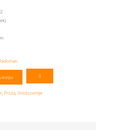
2.
mek)
cm
 Radoman
u korpu
je
,
Proza
,
Sredozemlje