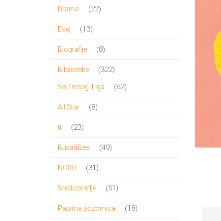
proizvoda
22
22
Drama
proizvoda
13
13
Esej
proizvoda
8
8
Biografije
proizvoda
322
322
Bibilioteke
proizvoda
62
62
Sa Treceg Trga
proizvoda
8
8
All Star
proizvoda
23
23
tt
proizvoda
49
49
Buka&Bes
proizvoda
31
31
NORD
proizvod
51
51
Sredozemlje
proizvod
18
18
Papirna pozornica