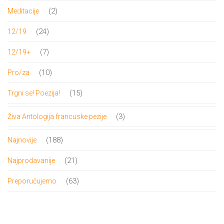
proizvoda
2
2
Meditacije
proizvoda
24
24
12/19
proizvoda
7
7
12/19+
proizvoda
10
10
Pro/za
proizvoda
15
15
Trgni se! Poezija!
proizvoda
3
3
Živa Antologija francuske pezije
proizvoda
188
188
Najnovije
proizvoda
21
21
Najprodavanije
proizvod
63
63
Preporučujemo
proizvoda