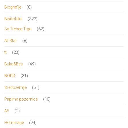
proizvoda
8
8
Biografije
proizvoda
322
322
Bibilioteke
proizvoda
62
62
Sa Treceg Trga
proizvoda
8
8
All Star
proizvoda
23
23
tt
proizvoda
49
49
Buka&Bes
proizvoda
31
31
NORD
proizvod
51
51
Sredozemlje
proizvod
18
18
Papirna pozornica
proizvoda
2
2
A5
proizvoda
24
24
Hommage