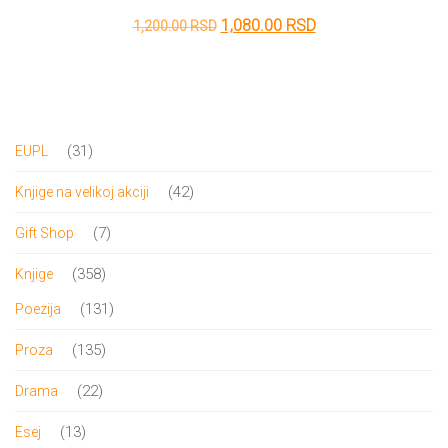
Originalna
Trenutna
1,080.00
RSD
1,200.00
RSD
cena
cena
je
je:
bila:
1,080.00 RSD.
1,200.00 RSD.
31
31
EUPL
proizvod
42
42
Knjige na velikoj akciji
proizvoda
7
7
Gift Shop
proizvoda
358
358
Knjige
proizvoda
131
131
Poezija
proizvod
135
135
Proza
proizvoda
22
22
Drama
proizvoda
13
13
Esej