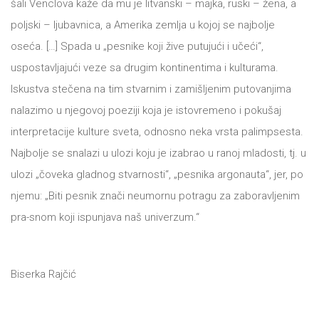
šali Venclova kaže da mu je litvanski – majka, ruski – žena, a
DRVO
12/19+
poljski – ljubavnica, a Amerika zemlja u kojoj se najbolje
oseća. […] Spada u „pesnike koji žive putujući i učeći“,
Portreti
uspostavljajući veze sa drugim kontinentima i kulturama.
Pro/za
Iskustva stečena na tim stvarnim i zamišljenim putovanjima
Trgni
nalazimo u njegovoj poeziji koja je istovremeno i pokušaj
interpretacije kulture sveta, odnosno neka vrsta palimpsesta.
se!
Najbolje se snalazi u ulozi koju je izabrao u ranoj mladosti, tj. u
Poezija!
ulozi „čoveka gladnog stvarnosti“, „pesnika argonauta“, jer, po
njemu: „Biti pesnik znači neumornu potragu za zaboravljenim
pra-snom koji ispunjava naš univerzum.“
Biserka Rajčić