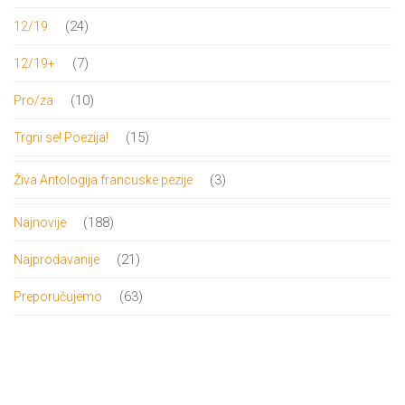
proizvoda
24
24
12/19
proizvoda
7
7
12/19+
proizvoda
10
10
Pro/za
proizvoda
15
15
Trgni se! Poezija!
proizvoda
3
3
Živa Antologija francuske pezije
proizvoda
188
188
Najnovije
proizvoda
21
21
Najprodavanije
proizvod
63
63
Preporučujemo
proizvoda