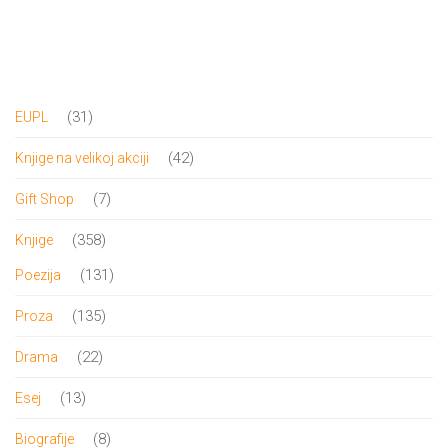
cena
cena
je
je:
bila:
1,350.00 RSD.
1,500.00 RSD.
31
31
EUPL
proizvod
42
42
Knjige na velikoj akciji
proizvoda
7
7
Gift Shop
proizvoda
358
358
Knjige
proizvoda
131
131
Poezija
proizvod
135
135
Proza
proizvoda
22
22
Drama
proizvoda
13
13
Esej
proizvoda
8
8
Biografije