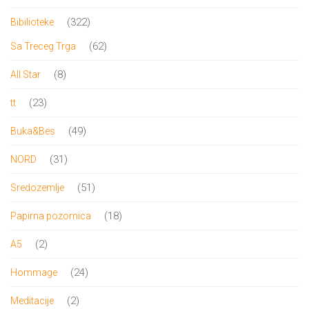
proizvoda
322
322
Bibilioteke
proizvoda
62
62
Sa Treceg Trga
proizvoda
8
8
All Star
proizvoda
23
23
tt
proizvoda
49
49
Buka&Bes
proizvoda
31
31
NORD
proizvod
51
51
Sredozemlje
proizvod
18
18
Papirna pozornica
proizvoda
2
2
A5
proizvoda
24
24
Hommage
proizvoda
2
2
Meditacije