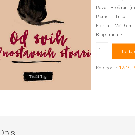
Povez: Broširani (
Pismo: Latinica
Format: 12×19 cm
Broj strana: 71
Od
Dodaj 
svih
jednostavnih
Kategorije:
12/19
,
B
stvari
količina
Opis