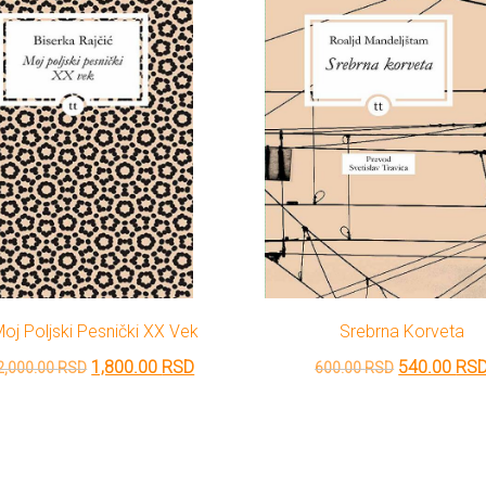
oj Poljski Pesnički XX Vek
Srebrna Korveta
Originalna
Trenutna
Originalna
1,800.00
RSD
540.00
RS
2,000.00
RSD
600.00
RSD
cena
cena
cena
je
je:
je
bila:
1,800.00 RSD.
bila: