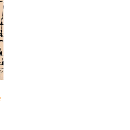
Trenutna
D
cena
je:
540.00 RSD.