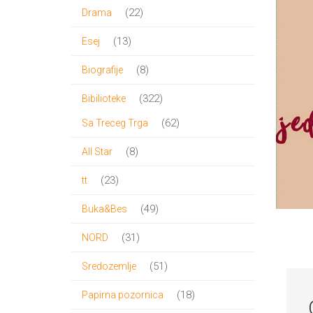
proizvoda
22
22
Drama
proizvoda
13
13
Esej
proizvoda
8
8
Biografije
proizvoda
322
322
Bibilioteke
proizvoda
62
62
Sa Treceg Trga
proizvoda
8
8
All Star
proizvoda
23
23
tt
proizvoda
49
49
Buka&Bes
proizvoda
31
31
NORD
proizvod
51
51
Sredozemlje
proizvod
18
18
Papirna pozornica