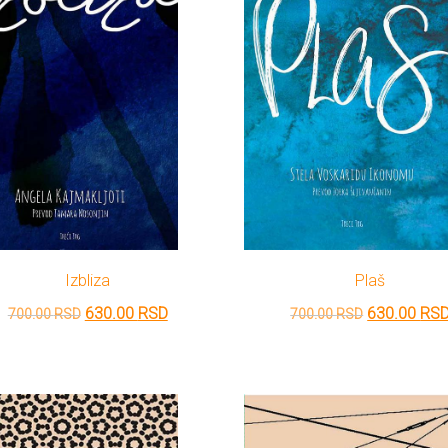
Izbliza
Plaš
Originalna
Trenutna
Originalna
630.00
RSD
630.00
RS
700.00
RSD
700.00
RSD
cena
cena
cena
je
je:
je
bila:
630.00 RSD.
bila:
700.00 RSD.
700.00 RSD