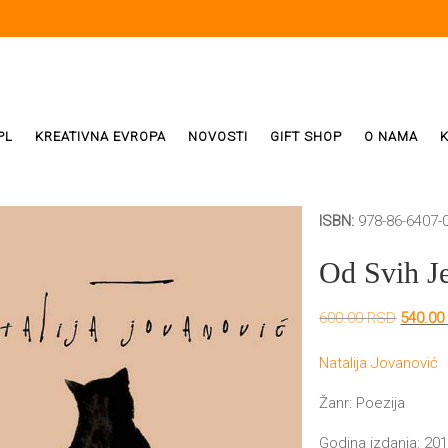
PL
KREATIVNA EVROPA
NOVOSTI
GIFT SHOP
O NAMA
ISBN:
978-86-6407-
i
ReX
Od Svih Je
Weda
Origina
600.00
RSD
540.0
cena
ivala
je
Natalija Jovanović
bila:
600.00
Žanr: Poezija
Godina izdanja: 201