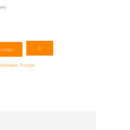
mek)
u korpu
ibilioteke
,
Poezija