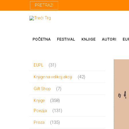
PRETRAŽI
POČETNA
FESTIVAL
KNJIGE
AUTORI
EU
31
31
EUPL
Proza
Domaći autor
proizvod
42
42
Knjige na velikoj akciji
Poezija
Strani autori
proizvoda
7
7
Gift Shop
Drama
Prevodioci
proizvoda
358
358
Knjige
Esej
Učesnici fest
proizvoda
131
131
Poezija
Biografije
proizvod
135
135
Proza
Biblioteke