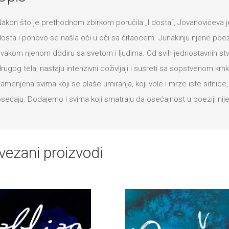
akon što je prethodnom zbirkom poručila „I dosta“, Jovanovićeva je, 
osta i ponovo se našla oči u oči sa čitaocem. Junakinju njene poezij
vakom njenom dodiru sa svetom i ljudima. Od svih jednostavnih st
rugog tela, nastaju intenzivni doživljaji i susreti sa sopstvenom k
amenjena svima koji se plaše umiranja, koji vole i mrze iste sitnice
sećaju. Dodajemo i svima koji smatraju da osećajnost u poeziji nij
vezani proizvodi