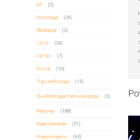
proizvoda
2
2
A5
proizvoda
N
24
24
Hommage
d
proizvoda
2
2
Meditacije
s
proizvoda
d
24
24
12/19
n
proizvoda
7
7
12/19+
o
proizvoda
10
10
Pro/za
proizvoda
15
15
Trgni se! Poezija!
Po
proizvoda
3
3
Živa Antologija francuske pezije
proizvoda
188
188
Najnovije
proizvoda
21
21
Najprodavanije
proizvod
63
63
Preporučujemo