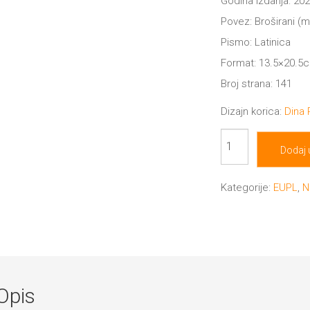
Godina izdanja: 202
Povez: Broširani (
Pismo: Latinica
Format: 13.5×20.5
Broj strana: 141
Dizajn korica:
Dina
Poslednje
Dodaj 
nežnosti
količina
Kategorije:
EUPL
,
N
Opis