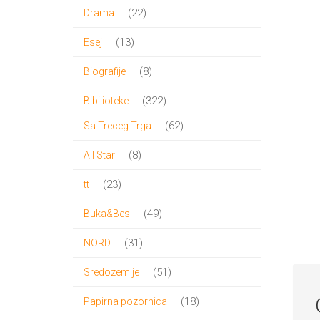
proizvoda
22
22
Drama
proizvoda
13
13
Esej
proizvoda
8
8
Biografije
proizvoda
322
322
Bibilioteke
proizvoda
62
62
Sa Treceg Trga
proizvoda
8
8
All Star
proizvoda
23
23
tt
proizvoda
49
49
Buka&Bes
proizvoda
31
31
NORD
proizvod
51
51
Sredozemlje
proizvod
18
18
Papirna pozornica