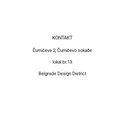
KONTAKT
Čumićeva 2, Čumićevo sokače
lokal br.13
Belgrade Design District