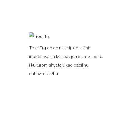
Treći Trg objedinjuje ljude sličnih
interesovanja koji bavljenje umetnošću
i kulturom shvataju kao ozbiljnu
duhovnu vežbu.