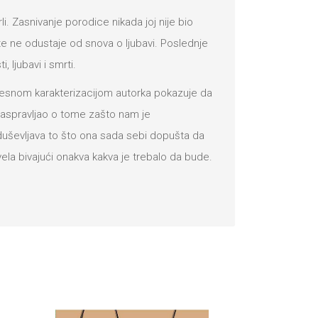
rli. Zasnivanje porodice nikada joj nije bio
gite ne odustaje od snova o ljubavi. Poslednje
 ljubavi i smrti.
odesnom karakterizacijom autorka pokazuje da
 raspravljao o tome zašto nam je
oduševljava to što ona sada sebi dopušta da
ela bivajući onakva kakva je trebalo da bude.