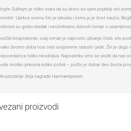
irgite Sulhejm je toliko stara da su skoro svi njeni prijatelji već pom
rioritet. Uprkos svemu što je iskusila i čemu ju je život naučio, Bir
ežnosti su gorko-sladak i neočekivano duhovit roman o usamljenosti,
ezički besprekoran, ovaj roman je naprosto uživanje čitati; vrlo p
vako životno doba nosi sebi svojstvene radosti i jade. Žiri je dugo
ripovedačica toliko neodoljiva. Naposletku smo se složili da nas 
ude onoliko prkosna koliko poželi – pošto je dobar deo života prov
brazloženje žirija nagrade Havmannprisen
vezani proizvodi