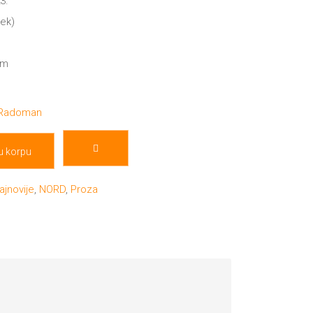
3.
mek)
cm
 Radoman
u korpu
ajnovije
,
NORD
,
Proza