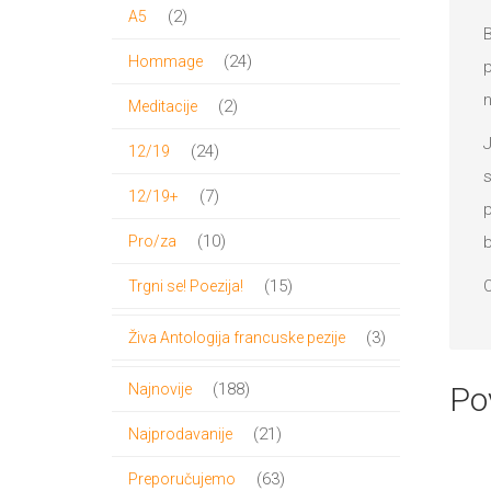
proizvoda
2
2
A5
B
proizvoda
24
24
Hommage
p
proizvoda
n
2
2
Meditacije
proizvoda
J
24
24
12/19
s
proizvoda
7
7
12/19+
p
proizvoda
10
10
b
Pro/za
proizvoda
15
O
15
Trgni se! Poezija!
proizvoda
3
3
Živa Antologija francuske pezije
proizvoda
188
188
Najnovije
Po
proizvoda
21
21
Najprodavanije
proizvod
63
63
Preporučujemo