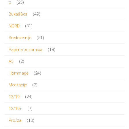
23
23
tt
proizvoda
49
49
Buka&Bes
proizvoda
31
31
NORD
proizvod
51
51
Sredozemlje
proizvod
18
18
Papirna pozornica
proizvoda
2
2
A5
proizvoda
24
24
Hommage
proizvoda
2
2
Meditacije
proizvoda
24
24
12/19
proizvoda
7
7
12/19+
proizvoda
10
10
Pro/za
proizvoda