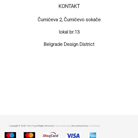
KONTAKT
Čumićeva 2, Čumićevo sokače
lokal br.13
Belgrade Design District
Copyright © 2026 Treći Trg All Rights Reserved.
Uslovi korišćenja
| Reconstructed by
ACDStudios