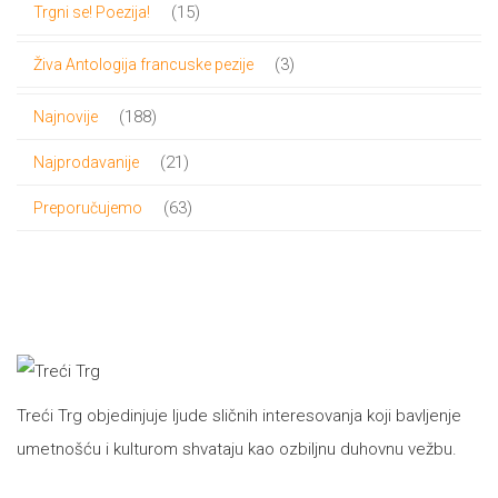
15
15
Trgni se! Poezija!
proizvoda
3
3
Živa Antologija francuske pezije
proizvoda
188
188
Najnovije
proizvoda
21
21
Najprodavanije
proizvod
63
63
Preporučujemo
proizvoda
Treći Trg objedinjuje ljude sličnih interesovanja koji bavljenje
umetnošću i kulturom shvataju kao ozbiljnu duhovnu vežbu.