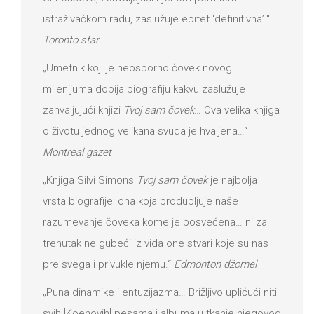
istraživačkom radu, zaslužuje epitet ‘definitivna’.“
Toronto star
„Umetnik koji je neosporno čovek novog
milenijuma dobija biografiju kakvu zaslužuje
zahvaljujući knjizi
Tvoj sam čovek…
Ova velika knjiga
o životu jednog velikana svuda je hvaljena…“
Montreal gazet
„Knjiga Silvi Simons
Tvoj sam čovek
je najbolja
vrsta biografije: ona koja produbljuje naše
razumevanje čoveka kome je posvećena… ni za
trenutak ne gubeći iz vida one stvari koje su nas
pre svega i privukle njemu.“
Edmonton džornel
„Puna dinamike i entuzijazma… Brižljivo uplićući niti
svih [Koenovih] pesama i albuma u tkanje njegovog