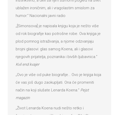
instinktivno, a deli sa njim sumorni pogled na svet
ublažen ironičnim, ali i vragolastim smislom za
humor.“ Nacionalni javni radio
„[Simonsova] je napisala knjigu koja je nešto više
od rok biografije kao potrošne robe. Ova knjiga je
plod pomnog istraživanja, a njome odzvanjaju
brojni glasovi: glas samog Koena, ali i glasovi
njegovih prijatelja, poznanika i bivših ljubavnica.“
Kvil end kvajer
„Ovo je više od puke biografije… Ovo je knjiga koja
će vas još dugo zaokupljati. Ona će promeniti
način na koji slušate Lenarda Koena.“
Pejst
magazin
„Život Lenarda Koena nudi nešto retko i