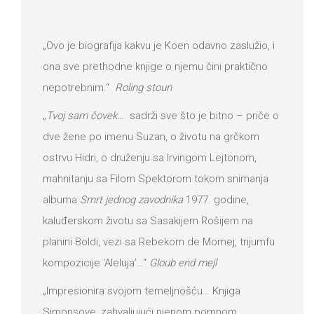
„Ovo je biografija kakvu je Koen odavno zaslužio, i
ona sve prethodne knjige o njemu čini praktično
nepotrebnim.“
Roling stoun
„
Tvoj sam čovek…
sadrži sve što je bitno – priče o
dve žene po imenu Suzan, o životu na grčkom
ostrvu Hidri, o druženju sa Irvingom Lejtonom,
mahnitanju sa Filom Spektorom tokom snimanja
albuma
Smrt jednog zavodnika
1977. godine,
kaluđerskom životu sa Sasakijem Rošijem na
planini Boldi, vezi sa Rebekom de Mornej, trijumfu
kompozicije ‘Aleluja’…“
Gloub end mejl
„Impresionira svojom temeljnošću… Knjiga
Simonsove, zahvaljujući njenom pomnom