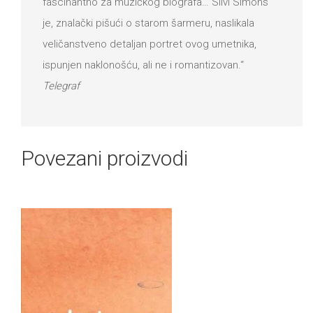
fascinantno za muzičkog biografa… Silvi Simons
je, znalački pišući o starom šarmeru, naslikala
veličanstveno detaljan portret ovog umetnika,
ispunjen naklonošću, ali ne i romantizovan.“
Telegraf
Povezani proizvodi