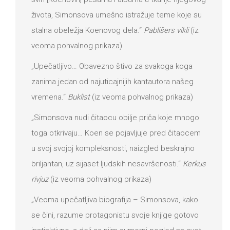
života, Simonsova umešno istražuje teme koje su
stalna obeležja Koenovog dela.“
Pablišers vikli
(iz
veoma pohvalnog prikaza)
„Upečatljivo… Obavezno štivo za svakoga koga
zanima jedan od najuticajnijih kantautora našeg
vremena.“
Buklist
(iz veoma pohvalnog prikaza)
„Simonsova nudi čitaocu obilje priča koje mnogo
toga otkrivaju… Koen se pojavljuje pred čitaocem
u svoj svojoj kompleksnosti, naizgled beskrajno
briljantan, uz sijaset ljudskih nesavršenosti.“
Kerkus
rivjuz
(iz veoma pohvalnog prikaza)
„Veoma upečatljiva biografija – Simonsova, kako
se čini, razume protagonistu svoje knjige gotovo