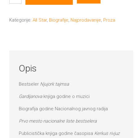
sam
DRVO
12/19+
čovek:
Život
Kategorije:
All Star
,
Biografije
,
Najprodavanije
,
Proza
Portreti
Lenarda
Pro/za
Koena
Trgni
(šarena
korica)
se!
Opis
količina
Poezija!
Bestseler
Njujork tajmsa
Gardijanova
knjiga godine o muzici
Biografija godine Nacionalnog javnog radija
Prvo mesto nacionalne liste bestselera
Publicistička knjiga godine časopisa
Kerkus rivjuz