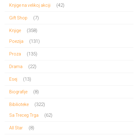
proizvod
42
42
Knjige na velikoj akciji
proizvoda
7
7
Gift Shop
proizvoda
358
358
Knjige
proizvoda
131
131
Poezija
proizvod
135
135
Proza
proizvoda
22
22
Drama
proizvoda
13
13
Esej
proizvoda
8
8
Biografije
proizvoda
322
322
Bibilioteke
proizvoda
62
62
Sa Treceg Trga
proizvoda
8
8
All Star
proizvoda