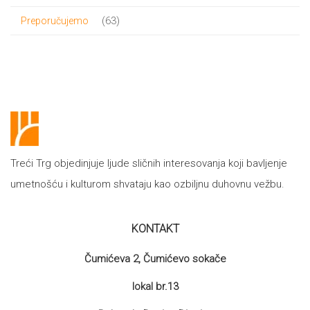
proizvod
63
63
Preporučujemo
proizvoda
Treći Trg objedinjuje ljude sličnih interesovanja koji bavljenje
umetnošću i kulturom shvataju kao ozbiljnu duhovnu vežbu.
KONTAKT
Čumićeva 2, Čumićevo sokače
lokal br.13