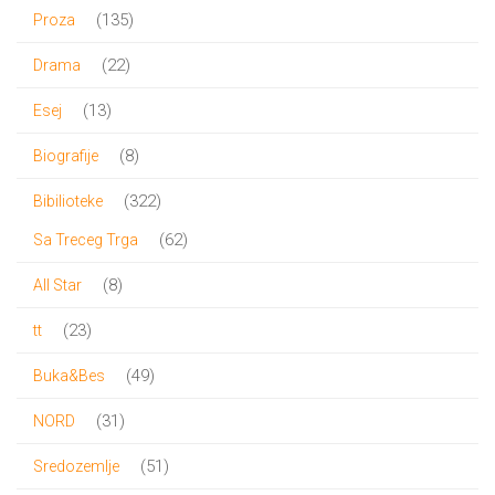
proizvod
135
135
Proza
proizvoda
22
22
Drama
proizvoda
13
13
Esej
proizvoda
8
8
Biografije
proizvoda
322
322
Bibilioteke
proizvoda
62
62
Sa Treceg Trga
proizvoda
8
8
All Star
proizvoda
23
23
tt
proizvoda
49
49
Buka&Bes
proizvoda
31
31
NORD
proizvod
51
51
Sredozemlje