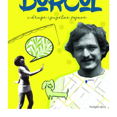
All
NOVOSTI
Star
GIFT
tt
Buka&Bes
SHOP
NORD
O
Sredozemlje
NAMA
Papirna
pozornica
KNJIŽARA
A5
TREĆE
Hommage
12/19