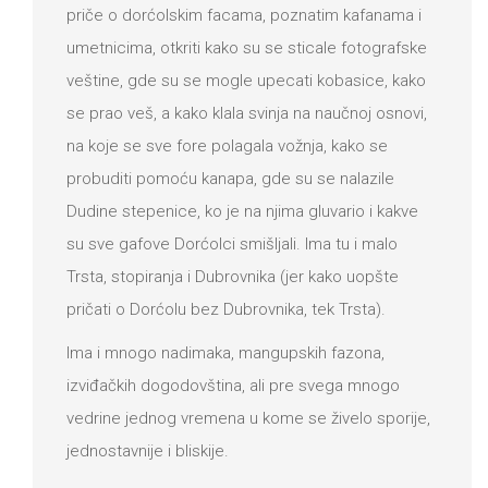
priče o dorćolskim facama, poznatim kafanama i
umetnicima, otkriti kako su se sticale fotografske
veštine, gde su se mogle upecati kobasice, kako
se prao veš, a kako klala svinja na naučnoj osnovi,
na koje se sve fore polagala vožnja, kako se
probuditi pomoću kanapa, gde su se nalazile
Dudine stepenice, ko je na njima gluvario i kakve
su sve gafove Dorćolci smišljali. Ima tu i malo
Trsta, stopiranja i Dubrovnika (jer kako uopšte
pričati o Dorćolu bez Dubrovnika, tek Trsta).
Ima i mnogo nadimaka, mangupskih fazona,
izviđačkih dogodovština, ali pre svega mnogo
vedrine jednog vremena u kome se živelo sporije,
jednostavnije i bliskije.