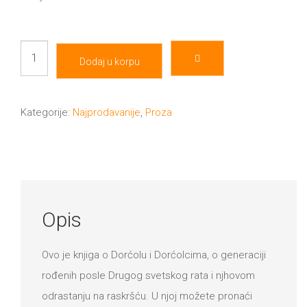
Dorćol
Dodaj u korpu
i
druge
izuzetne
Kategorije:
Najprodavanije
,
Proza
pojave
količina
Opis
Ovo je knjiga o Dorćolu i Dorćolcima, o generaciji
rođenih posle Drugog svetskog rata i njhovom
odrastanju na raskršću. U njoj možete pronaći