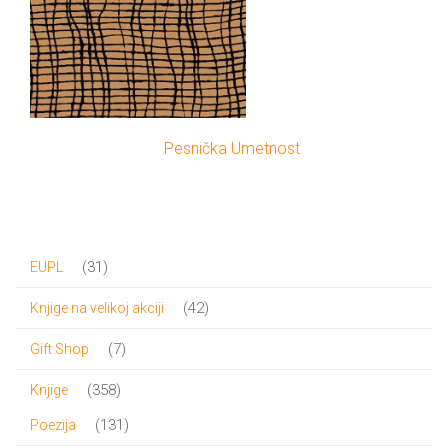
Pesnička Umetnost
31
31
EUPL
proizvod
42
42
Knjige na velikoj akciji
proizvoda
7
7
Gift Shop
proizvoda
358
358
Knjige
proizvoda
131
131
Poezija