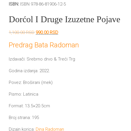
DRVO
ISBN:
ISBN 978-86-81906-12-5
12/19+
Dorćol I Druge Izuzetne Pojave
Portreti
Originalna
Trenutna
1,100.00
RSD
990.00
RSD
Pro/za
cena
cena
je
je:
Predrag Bata Radoman
Trgni
bila:
990.00 RSD.
1,100.00 RSD.
se!
Izdavači: Srebrno drvo & Treći Trg
Poezija!
Godina izdanja: 2022.
Povez: Broširani (mek)
Pismo: Latinica
Format: 13.5×20.5cm
Broj strana: 195
Dizajn korica:
Dina Radoman