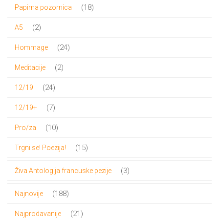
proizvod
18
18
Papirna pozornica
proizvoda
2
2
A5
proizvoda
24
24
Hommage
proizvoda
2
2
Meditacije
proizvoda
24
24
12/19
proizvoda
7
7
12/19+
proizvoda
10
10
Pro/za
proizvoda
15
15
Trgni se! Poezija!
proizvoda
3
3
Živa Antologija francuske pezije
proizvoda
188
188
Najnovije
proizvoda
21
21
Najprodavanije