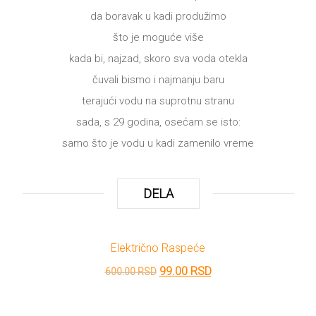
da boravak u kadi produžimo
što je moguće više
kada bi, najzad, skoro sva voda otekla
čuvali bismo i najmanju baru
terajući vodu na suprotnu stranu
sada, s 29 godina, osećam se isto:
samo što je vodu u kadi zamenilo vreme
DELA
Električno Raspeće
Originalna
Trenutna
99.00
RSD
600.00
RSD
cena
cena
je
je: