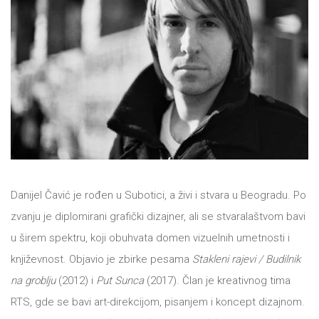
All
NOVOSTI
Star
GIFT
tt
Buka&Bes
SHOP
NORD
O
Sredozemlje
Danijel Čavić je rođen u Subotici, a živi i stvara u Beogradu. Po
NAMA
Papirna
zvanju je diplomirani grafički dizajner, ali se stvaralaštvom bavi
pozornica
u širem spektru, koji obuhvata domen vizuelnih umetnosti i
KNJIŽARA
A5
književnost. Objavio je zbirke pesama
Stakleni rajevi / Budilnik
na groblju
(2012) i
Put Sunca
(2017). Član je kreativnog tima
TREĆE
Hommage
RTS, gde se bavi art-direkcijom, pisanjem i koncept dizajnom.
12/19