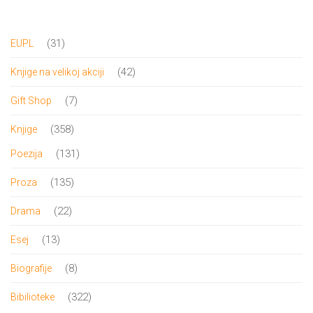
bila:
99.00 RSD.
600.00 RSD.
31
31
EUPL
proizvod
42
42
Knjige na velikoj akciji
proizvoda
7
7
Gift Shop
proizvoda
358
358
Knjige
proizvoda
131
131
Poezija
proizvod
135
135
Proza
proizvoda
22
22
Drama
proizvoda
13
13
Esej
proizvoda
8
8
Biografije
proizvoda
322
322
Bibilioteke