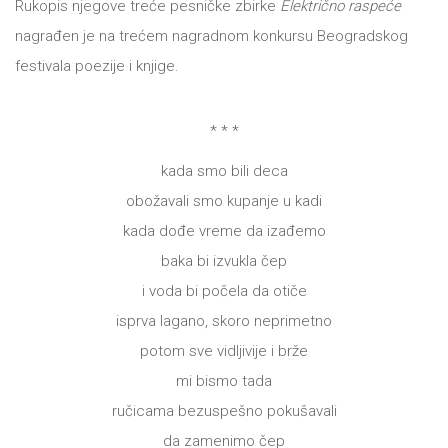
Rukopis njegove treće pesničke zbirke
Električno raspeće
DRVO
12/19+
nagrađen je na trećem nagradnom konkursu Beogradskog
festivala poezije i knjige.
Portreti
Pro/za
* * *
Trgni
kada smo bili deca
se!
obožavali smo kupanje u kadi
kada dođe vreme da izađemo
Poezija!
baka bi izvukla čep
i voda bi počela da otiče
isprva lagano, skoro neprimetno
potom sve vidljivije i brže
mi bismo tada
ručicama bezuspešno pokušavali
da zamenimo čep