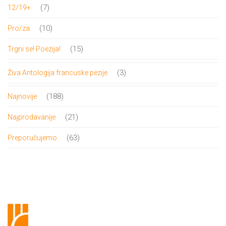
proizvoda
7
7
12/19+
proizvoda
10
10
Pro/za
proizvoda
15
15
Trgni se! Poezija!
proizvoda
3
3
Živa Antologija francuske pezije
proizvoda
188
188
Najnovije
proizvoda
21
21
Najprodavanije
proizvod
63
63
Preporučujemo
proizvoda