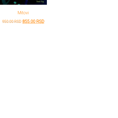
Mitovi
Originalna
Trenutna
855.00
RSD
950.00
RSD
cena
cena
je
je:
bila:
855.00 RSD.
950.00 RSD.