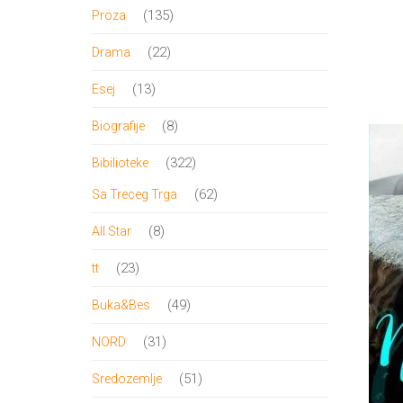
proizvod
135
135
Proza
proizvoda
22
22
Drama
proizvoda
13
13
Esej
proizvoda
8
8
Biografije
proizvoda
322
322
Bibilioteke
proizvoda
62
62
Sa Treceg Trga
proizvoda
8
8
All Star
proizvoda
23
23
tt
proizvoda
49
49
Buka&Bes
proizvoda
31
31
NORD
proizvod
51
51
Sredozemlje