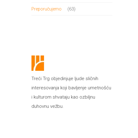
proizvod
63
63
Preporučujemo
proizvoda
Treći Trg objedinjuje ljude sličnih
interesovanja koji bavljenje umetnošću
i kulturom shvataju kao ozbiljnu
duhovnu vežbu.