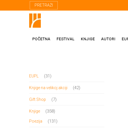
PRETRAŽI
POČETNA
FESTIVAL
KNJIGE
AUTORI
EU
Proza
Domaći autor
31
31
EUPL
Poezija
Strani autori
proizvod
42
42
Knjige na velikoj akciji
Drama
Prevodioci
proizvoda
7
7
Gift Shop
Esej
Učesnici fest
proizvoda
358
358
Knjige
Biografije
proizvoda
131
131
Poezija
Biblioteke