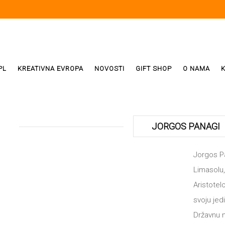
PL
KREATIVNA EVROPA
NOVOSTI
GIFT SHOP
O NAMA
i
ReX
JORGOS PANAGI
Weda
Jorgos P
Limasolu, 
ivala
Aristotel
svoju jed
Državnu 