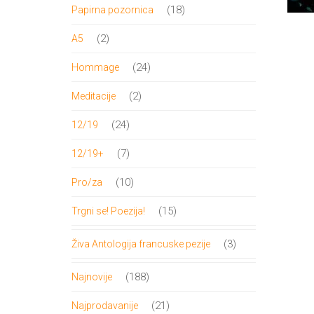
proizvod
18
18
Papirna pozornica
proizvoda
2
2
A5
proizvoda
24
24
Hommage
proizvoda
2
2
Meditacije
proizvoda
24
24
12/19
proizvoda
7
7
12/19+
proizvoda
10
10
Pro/za
proizvoda
15
15
Trgni se! Poezija!
proizvoda
3
3
Živa Antologija francuske pezije
proizvoda
188
188
Najnovije
proizvoda
21
21
Najprodavanije