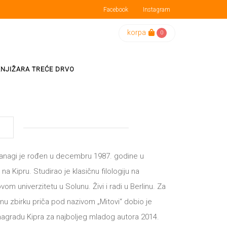
Facebook
Instagram
korpa
0
KNJIŽARA TREĆE DRVO
anagi je rođen u decembru 1987. godine u
na Kipru. Studirao je klasičnu filologiju na
ovom univerzitetu u Solunu. Živi i radi u Berlinu. Za
inu zbirku priča pod nazivom „Mitovi“ dobio je
nagradu Kipra za najboljeg mladog autora 2014.