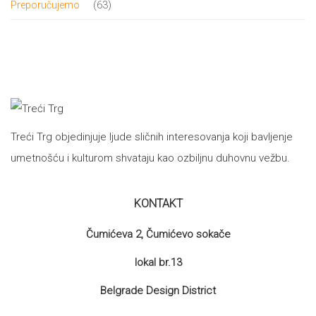
63
63
Preporučujemo
proizvoda
Treći Trg objedinjuje ljude sličnih interesovanja koji bavljenje
umetnošću i kulturom shvataju kao ozbiljnu duhovnu vežbu.
KONTAKT
Čumićeva 2, Čumićevo sokače
lokal br.13
Belgrade Design District