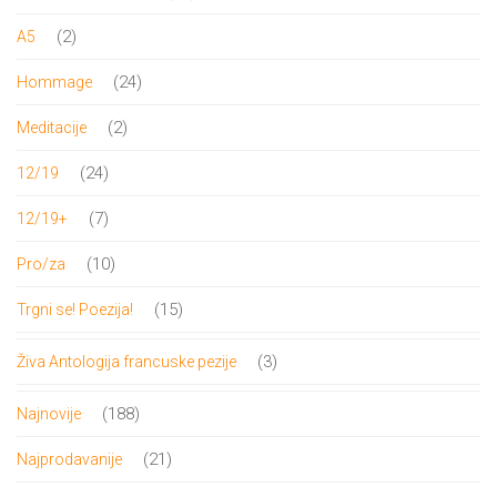
proizvoda
2
2
A5
proizvoda
24
24
Hommage
proizvoda
2
2
Meditacije
proizvoda
24
24
12/19
proizvoda
7
7
12/19+
proizvoda
10
10
Pro/za
proizvoda
15
15
Trgni se! Poezija!
proizvoda
3
3
Živa Antologija francuske pezije
proizvoda
188
188
Najnovije
proizvoda
21
21
Najprodavanije
proizvod