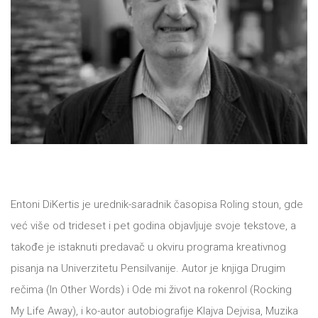
All
NOVOSTI
Star
GIFT
tt
Buka&Bes
SHOP
NORD
O
Sredozemlje
NAMA
Papirna
Entoni DiKertis je urednik-saradnik časopisa Roling stoun, gde
već više od trideset i pet godina objavljuje svoje tekstove, a
pozornica
KNJIŽARA
takođe je istaknuti predavač u okviru programa kreativnog
A5
pisanja na Univerzitetu Pensilvanije. Autor je knjiga Drugim
TREĆE
Hommage
rečima (In Other Words) i Ode mi život na rokenrol (Rocking
My Life Away), i ko-autor autobiografije Klajva Dejvisa, Muzika
12/19