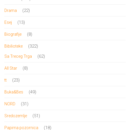
proizvoda
22
22
Drama
proizvoda
13
13
Esej
proizvoda
8
8
Biografije
proizvoda
322
322
Bibilioteke
proizvoda
62
62
Sa Treceg Trga
proizvoda
8
8
All Star
proizvoda
23
23
tt
proizvoda
49
49
Buka&Bes
proizvoda
31
31
NORD
proizvod
51
51
Sredozemlje
proizvod
18
18
Papirna pozornica