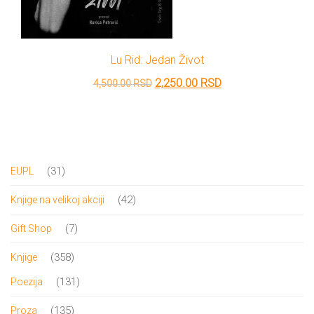
Lu Rid: Jedan Život
Originalna
Trenutna
2,250.00
RSD
4,500.00
RSD
cena
cena
je
je:
bila:
2,250.00 RSD.
4,500.00 RSD.
31
31
EUPL
proizvod
42
42
Knjige na velikoj akciji
proizvoda
7
7
Gift Shop
proizvoda
358
358
Knjige
proizvoda
131
131
Poezija
proizvod
135
135
Proza