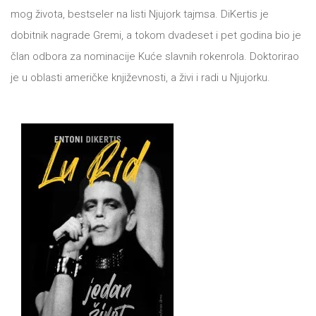
DRVO
mog života, bestseler na listi Njujork tajmsa. DiKertis je
12/19+
dobitnik nagrade Gremi, a tokom dvadeset i pet godina bio je
Portreti
član odbora za nominacije Kuće slavnih rokenrola. Doktorirao
je u oblasti američke književnosti, a živi i radi u Njujorku.
Pro/za
Trgni
se!
Poezija!