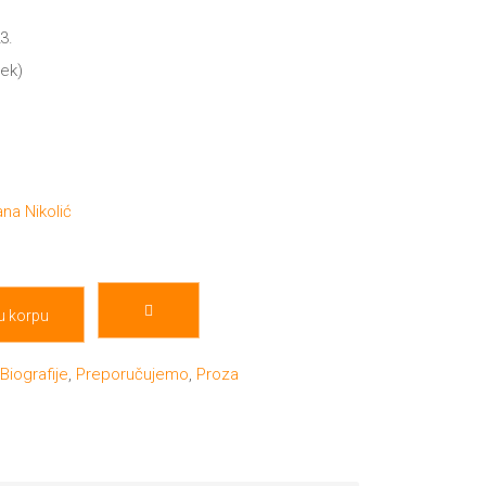
3.
mek)
na Nikolić
u korpu
,
Biografije
,
Preporučujemo
,
Proza