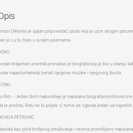
Opis
ntoni DiKertis je sjajan pripovedač, pisac koji je uzor drugim piscim
ao je Lu to činio u svojim pesmama.
BONO
edan briljantan umetnik pronašao je biografa koji je bio u stanju, ka
ude najautoritativniji tumač njegove muzike i njegovog života.
STING
u Rid – Jedan život najlucidnije je napisana biografija kontroverzne 
a je pročita, Ridu ne bi prijala. U tome se ogleda jedan od najvećih 
NOVICA PETROVIĆ
astala kao plod brižljivog istraživanja i veoma promišljeno napisana,