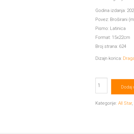
Godina izdanja: 202
Povez: Broširani (
Pismo: Latinica
Format: 15x22cm
Broj strana: 624
Dizajn korica:
Draga
Lu
Dodaj 
Rid:
jedan
Kategorije:
All Star
život
količina