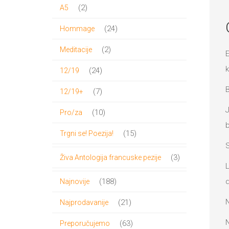
proizvoda
2
2
A5
proizvoda
24
24
Hommage
proizvoda
2
2
Meditacije
E
proizvoda
k
24
24
12/19
proizvoda
7
7
12/19+
proizvoda
J
10
10
Pro/za
b
proizvoda
15
15
Trgni se! Poezija!
proizvoda
3
3
Živa Antologija francuske pezije
L
proizvoda
188
d
188
Najnovije
proizvoda
21
21
Najprodavanije
proizvod
N
63
63
Preporučujemo