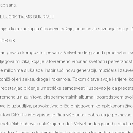
apisana.
NJUJORK TAJMS BUK RIVJU
njiga koja zaokuplja čitaočevu pažnju, puna novih saznanja koja je D
PIČFORK
ao pevač i kompozitor pesama Velvet andergraund i proslavljeni sol
jegova muzika, koja je istovremeno vrhunac svetosti i perverznosti,
e milionima slušalaca, inspirišući novu generaciju muzičara i zauvek
koničkoj eri seksa, droga i rokenrola. Tokom čitave svoje karijere, ko
redstavljao oličenje umetničke samosvesti i uspevao je da predsta
remena u nizu hitova, eksperimentalnih albuma i posredstvom svoje l
vo je uzbudljiva, provokativna priča o njegovom kompleksnom život
ntoni DiKertis intervjuisao je Rida više puta i dobro ga je poznav
metničkih klubova i osluškujemo dok Velvet andergraund u studiju s
akođe uživamo u detaljima Ridovih odnosa sa legendama poput Endij