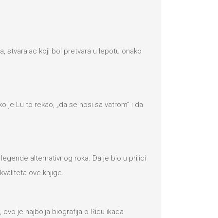
a, stvaralac koji bol pretvara u lepotu onako
ko je Lu to rekao, „da se nosi sa vatrom“ i da
legende alternativnog roka. Da je bio u prilici
kvaliteta ove knjige.
 ovo je najbolja biografija o Ridu ikada