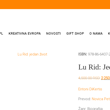
PL
KREATIVNA EVROPA
NOVOSTI
GIFT SHOP
O NAMA
ISBN:
978-86-6407-
i
ReX
Lu Rid: Je
Weda
Origi
4,500.00
RSD
2,25
cena
ivala
je
Entoni DiKertis
bila:
4,500
Prevod:
Novica Pet
Žanr: Biografija