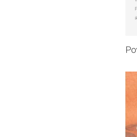
P
i
Po