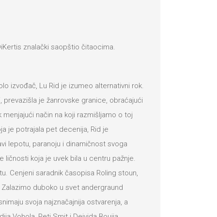
iKertis znalački saopštio čitaocima.
o izvođač, Lu Rid je izumeo alternativni rok.
 prevazišla je žanrovske granice, obraćajući
 menjajući način na koji razmišljamo o toj
ja je potrajala pet decenija, Rid je
vi lepotu, paranoju i dinamičnost svoga
ičnosti koja je uvek bila u centru pažnje.
u. Cenjeni saradnik časopisa Roling stoun,
ao. Zalazimo duboko u svet andergraund
nimaju svoja najznačajnija ostvarenja, a
a Vohola, Peti Smit i Dejvida Bouija.