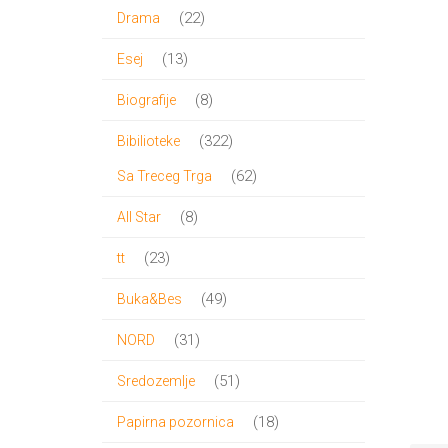
proizvoda
22
22
Drama
proizvoda
13
13
Esej
proizvoda
8
8
Biografije
proizvoda
322
322
Bibilioteke
proizvoda
62
62
Sa Treceg Trga
proizvoda
8
8
All Star
proizvoda
23
23
tt
proizvoda
49
49
Buka&Bes
proizvoda
31
31
NORD
proizvod
51
51
Sredozemlje
proizvod
18
18
Papirna pozornica