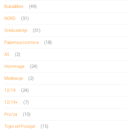
proizvoda
49
49
Buka&Bes
proizvoda
31
31
NORD
proizvod
51
51
Sredozemlje
proizvod
18
18
Papirna pozornica
proizvoda
2
2
A5
proizvoda
24
24
Hommage
proizvoda
2
2
Meditacije
proizvoda
24
24
12/19
proizvoda
7
7
12/19+
proizvoda
10
10
Pro/za
proizvoda
15
15
Trgni se! Poezija!