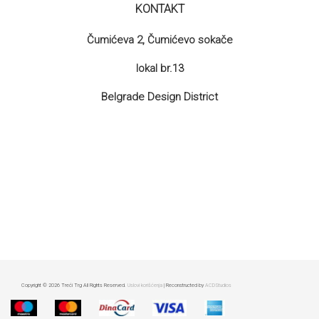
KONTAKT
Čumićeva 2, Čumićevo sokače
lokal br.13
Belgrade Design District
Copyright © 2026 Treći Trg All Rights Reserved.
Uslovi korišćenja
| Reconstructed by
ACDStudios