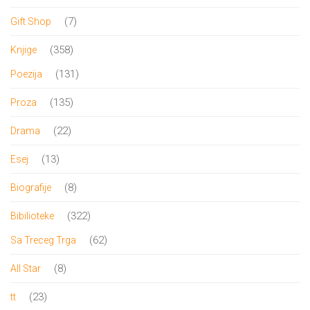
DRVO
proizvoda
7
7
Gift Shop
12/19+
proizvoda
358
358
Knjige
Portreti
proizvoda
131
131
Poezija
Pro/za
proizvod
135
135
Proza
Trgni
proizvoda
22
22
Drama
se!
proizvoda
13
13
Esej
Poezija!
proizvoda
8
8
Biografije
proizvoda
322
322
Bibilioteke
proizvoda
62
62
Sa Treceg Trga
proizvoda
8
8
All Star
proizvoda
23
23
tt