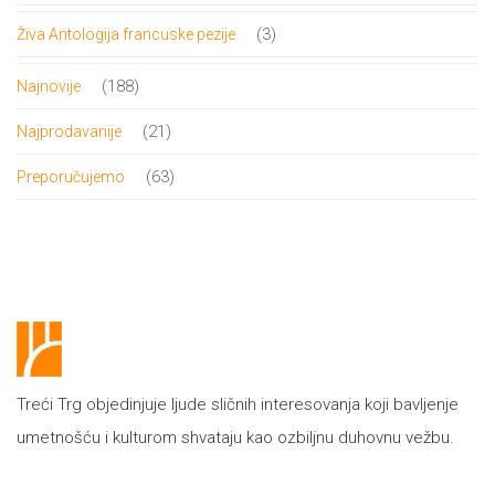
proizvoda
3
3
Živa Antologija francuske pezije
proizvoda
188
188
Najnovije
proizvoda
21
21
Najprodavanije
proizvod
63
63
Preporučujemo
proizvoda
Treći Trg objedinjuje ljude sličnih interesovanja koji bavljenje
umetnošću i kulturom shvataju kao ozbiljnu duhovnu vežbu.