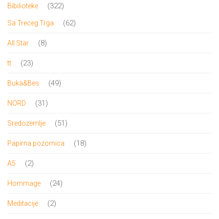
proizvoda
DRVO
322
322
Bibilioteke
12/19+
proizvoda
62
62
Sa Treceg Trga
Portreti
proizvoda
8
8
All Star
Pro/za
proizvoda
23
23
tt
Trgni
proizvoda
49
49
Buka&Bes
se!
proizvoda
31
31
NORD
Poezija!
proizvod
51
51
Sredozemlje
proizvod
18
18
Papirna pozornica
proizvoda
2
2
A5
proizvoda
24
24
Hommage
proizvoda
2
2
Meditacije
proizvoda