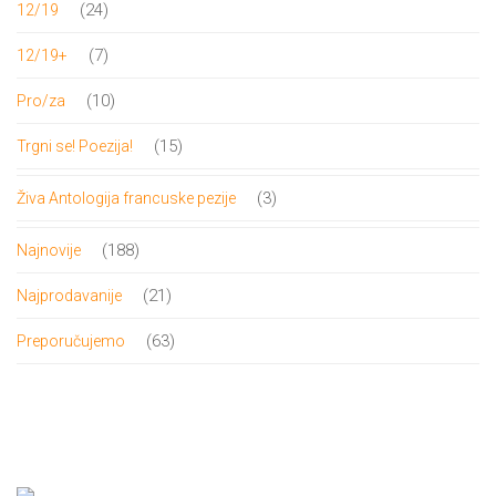
24
24
12/19
proizvoda
7
7
12/19+
proizvoda
10
10
Pro/za
proizvoda
15
15
Trgni se! Poezija!
proizvoda
3
3
Živa Antologija francuske pezije
proizvoda
188
188
Najnovije
proizvoda
21
21
Najprodavanije
proizvod
63
63
Preporučujemo
proizvoda