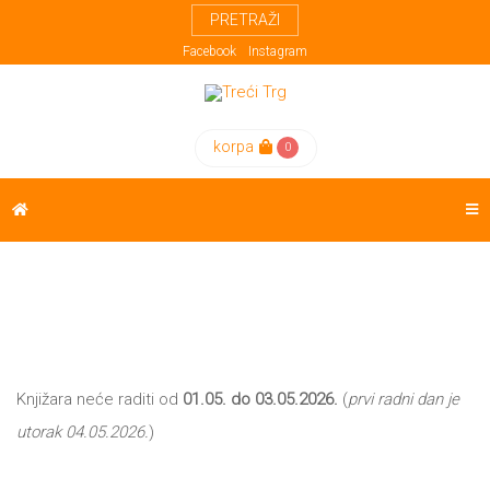
PRETRAŽI
Meni
Knjige
Autori
Kreativna
Facebook
Instagram
Evropa
POČETNA
Proza
Domaći
korpa
0
ReX
FESTIVAL
autori
Poezija
Weda
Strani
Drama
KNJIGE
autori
Esej
AUTORI
Prevodioci
Biografije
EUPL
Učesnici
Biblioteke
Knjižara neće raditi od
01.05. do 03.05.2026.
(
prvi radni dan je
festivala
Sa
KREATIVNA
utorak 04.05.2026.
)
Trećeg
EVROPA
Trga