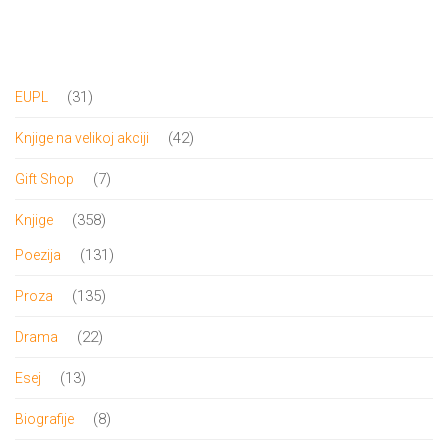
All
NOVOSTI
Star
31
31
EUPL
GIFT
tt
proizvod
42
42
Knjige na velikoj akciji
Buka&Bes
SHOP
proizvoda
7
7
Gift Shop
NORD
proizvoda
358
358
Knjige
O
Sredozemlje
proizvoda
131
131
Poezija
NAMA
Papirna
proizvod
135
135
Proza
pozornica
proizvoda
22
22
Drama
KNJIŽARA
A5
proizvoda
13
13
Esej
TREĆE
Hommage
proizvoda
8
8
Biografije
12/19