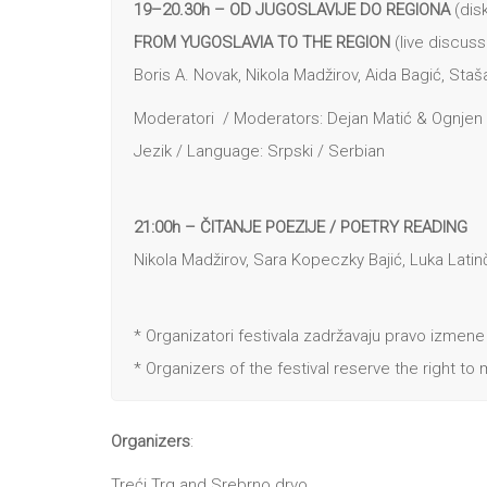
19–20.30h – OD JUGOSLAVIJE DO REGIONA
(dis
FROM YUGOSLAVIA TO THE REGION
(live discus
Boris A. Novak, Nikola Madžirov, Aida Bagić, Sta
Moderatori / Moderators: Dejan Matić & Ognjen 
Jezik / Language: Srpski / Serbian
21:00h – ČITANJE POEZIJE
/ POETRY READING
Nikola Madžirov, Sara Kopeczky Bajić, Luka Latin
* Organizatori festivala zadržavaju pravo izme
* Organizers of the festival reserve the right 
Organizers
:
Treći Trg and Srebrno drvo