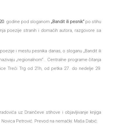
20
. godine pod sloganom
„Bandit ili pesnik“
po stihu
anja poezije stranih i domaćih autora, razgovore sa
oezije i mestu pesnika danas, o sloganu „Bandit ili
i nazivaju „regionalnom“… Centralne programe čitanja
ice Treći Trg od 21h, od petka 27. do nedelje 29.
dovića uz Drainčeve stihove i objavljivanje knjiga
: Novica Petrović. Prevod na nemački: Maša Dabić.