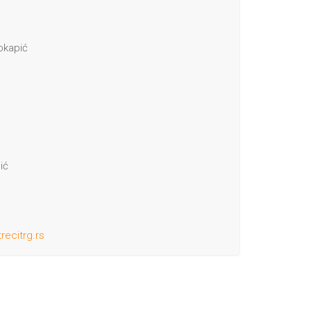
vokapić
ić
recitrg.rs