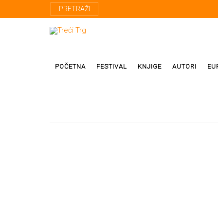
PRETRAŽI
POČETNA
FESTIVAL
KNJIGE
AUTORI
EU
Proza
Domaći autor
Poezija
Strani autori
Drama
Prevodioci
Esej
Učesnici fest
Biografije
Biblioteke