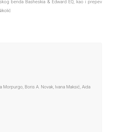
evskog benda Basheskia & Edward EQ, kao i prepev
ikolić
a Morpurgo, Boris A. Novak, Ivana Maksić, Aida