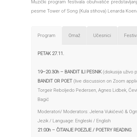
Muzički program festivala obuhvatiće predstavlj
pesme Tower of Song (Kula stihova) Lenarda Koena,
Program
Omaž
Učesnici
Festiv
PETAK 27.11.
19–20.30h – BANDIT ILI PESNIK
(diskusija uživo
BANDIT OR POET
(live discussion on Zoom appli
Torgeir Reboljedo Pedersen, Agnes Lidbek, Ćevi 
Bagić
Moderatori/ Moderators: Jelena Vukićević & Ogn
Jezik / Language: Engleski / English
21:00h – ČITANJE POEZIJE
/ POETRY READING