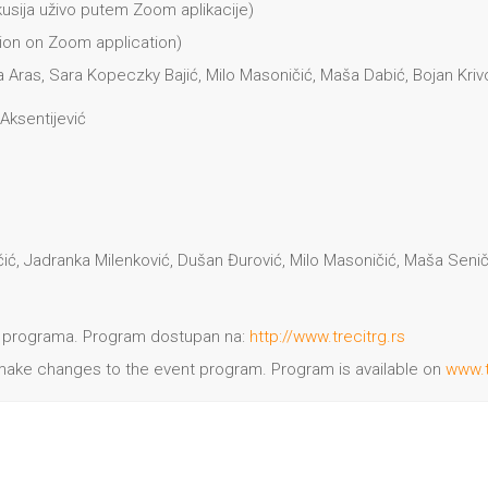
kusija uživo putem Zoom aplikacije)
sion on Zoom application)
ša Aras, Sara Kopeczky Bajić, Milo Masoničić, Maša Dabić, Bojan Kri
Aksentijević
čić, Jadranka Milenković, Dušan Đurović, Milo Masoničić, Maša Senič
ne programa. Program dostupan na:
http://www.trecitrg.rs
to make changes to the event program. Program is available on
www.t