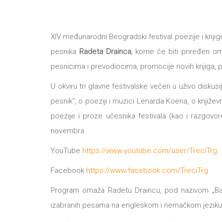
XIV međunarodni Beogradski festival poezije i knji
pesnika
Radeta Drainca
, kome će biti priređen om
pesnicima i prevodiocima, promocije novih knjiga, p
U okviru tri glavne festivalske večeri u uživo dis
pesnik“, o poeziji i muzici Lenarda Koena, o knjiže
poezije i proze učesnika festivala (kao i razgov
novembra.
YouTube
https://www.youtube.com/user/TreciTrg
Facebook
https://www.facebook.com/TreciTrg
Program omaža Radetu Draincu, pod nazivom „Bandit
izabranih pesama na engleskom i nemačkom jeziku. 