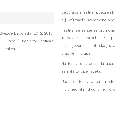
Beogradski festival poezije i k
cilju afirmacije savremene poezij
Festivаl se zаlаže zа promovis
m Zvezde Beograda (2012, 2016)
interesovаnjа zа kulturu dru
 EFFE label (Europe for Festivals
misli, govorа i umetničkog izrаž
 festival.
društvenih grupa.
Na festivalu je do sada učes
zemalja Evrope i sveta.
Učesnici festivala su takođe i
multimedijalni i drugi umetnici č