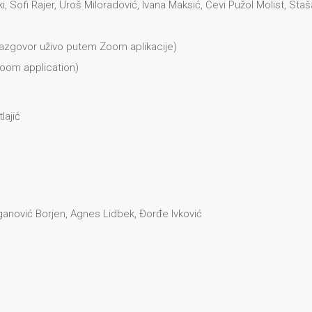
Sofi Rajer, Uroš Miloradović, Ivana Maksić, Ćevi Pužol Molist, Staš
razgovor uživo putem Zoom aplikacije)
Zoom application)
lajić
ganović Borjen, Agnes Lidbek, Đorđe Ivković