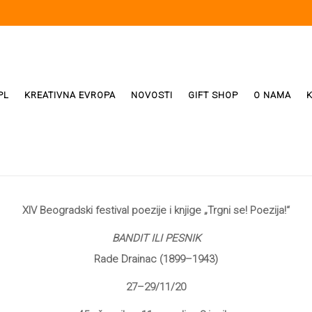
PL
KREATIVNA EVROPA
NOVOSTI
GIFT SHOP
O NAMA
i
ReX
Weda
XIV Beogradski festival poezije i knjige „Trgni se! Poezija!“
BANDIT ILI PESNIK
ivala
Rade Drainac
(1899–1943)
27–29/11/20