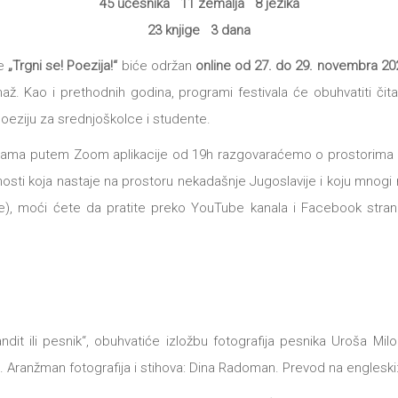
45 učesnika 11 zemalja 8 jezika
23 knjige 3 dana
ge
„Trgni se! Poezija!“
biće održan
online
od 27. do 29. novembra 20
až. Kao i prethodnih godina, programi festivala će obuhvatiti čit
oeziju za srednjoškolce i studente.
kusijama putem Zoom aplikacije od 19h razgovaraćemo o prostorima p
vnosti koja nastaje na prostoru nekadašnje Jugoslavije i koju mnog
ore), moći ćete da pratite preko YouTube kanala i Facebook stran
 ili pesnik“, obuhvatiće izložbu fotografija pesnika Uroša Milora
Aranžman fotografija i stihova: Dina Radoman. Prevod na engleski