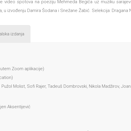
anje video spotova na poeziju Mehmeda Begića uz muziku saraj
 u izvođenju Damira Šodana i Snežane Žabić. Selekcija: Dragana N
alska izdanja
 putem Zoom aplikacije)
cation)
Pužol Molist, Sofi Rajer, Tadeuš Dombrovski, Nikola Madžirov, Joan
jen Aksentijević