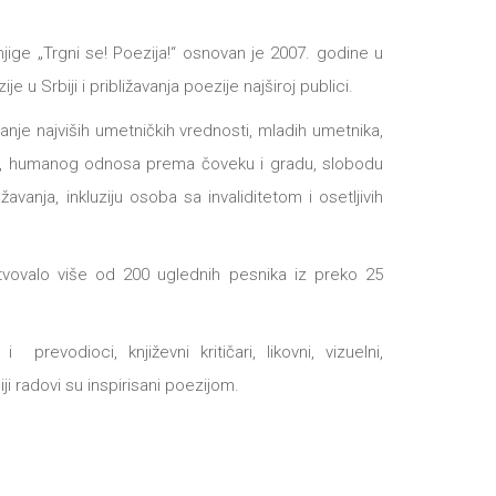
njige „Trgni se! Poezija!“ osnovan je 2007. godine u
e u Srbiji i približavanja poezije najširoj publici.
аnje nаjviših umetničkih vrednosti, mlаdih umetnikа,
gih, humаnog odnosа premа čoveku i grаdu, slobodu
аvаnjа, inkluziju osobа sа invаliditetom i osetljivih
tvovalo više od 200 uglednih pesnika iz preko 25
 prevodioci, književni kritičari, likovni, vizuelni,
iji radovi su inspirisani poezijom.