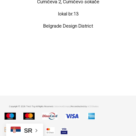
Čumićeva 2, Čumićevo sokače
lokal br.13
Belgrade Design District
Copyright © 2026 Treći Trg All Rights Reserved.
Uslovi korišćenja
| Reconstructed by
ACDStudios
SR