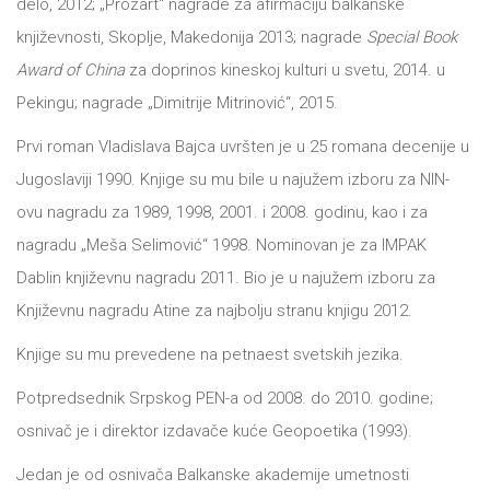
delo, 2012; „Prozart“ nagrade za afirmaciju balkanske
književnosti, Skoplje, Makedonija 2013; nagrade
Special Book
Award of China
za doprinos kineskoj kulturi u svetu, 2014. u
Pekingu; nagrade „Dimitrije Mitrinović“, 2015.
Prvi roman Vladislava Bajca uvršten je u 25 romana decenije u
Jugoslaviji 1990. Knjige su mu bile u najužem izboru za NIN-
ovu nagradu za 1989, 1998, 2001. i 2008. godinu, kao i za
nagradu „Meša Selimović“ 1998. Nominovan je za IMPAK
Dablin književnu nagradu 2011. Bio je u najužem izboru za
Književnu nagradu Atine za najbolju stranu knjigu 2012.
Knjige su mu prevedene na petnaest svetskih jezika.
Potpredsednik Srpskog PEN-a od 2008. do 2010. godine;
osnivač je i direktor izdavače kuće Geopoetika (1993).
Jedan je od osnivača Balkanske akademije umetnosti