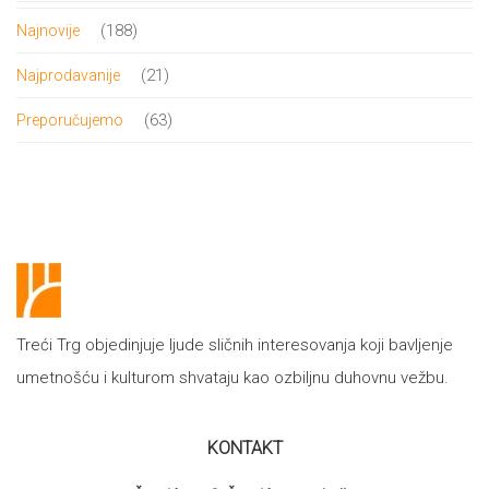
proizvoda
188
188
Najnovije
proizvoda
21
21
Najprodavanije
proizvod
63
63
Preporučujemo
proizvoda
Treći Trg objedinjuje ljude sličnih interesovanja koji bavljenje
umetnošću i kulturom shvataju kao ozbiljnu duhovnu vežbu.
KONTAKT