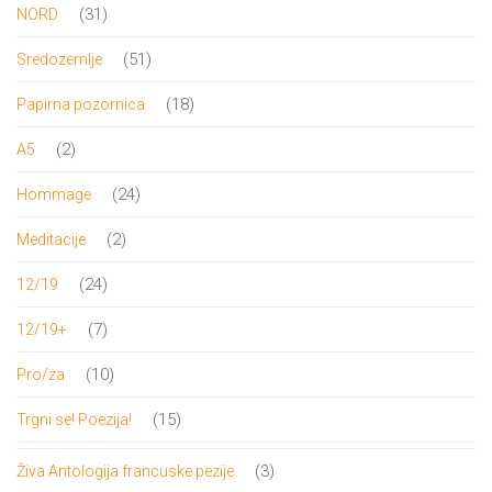
proizvoda
31
31
NORD
proizvod
51
51
Sredozemlje
proizvod
18
18
Papirna pozornica
proizvoda
2
2
A5
proizvoda
24
24
Hommage
proizvoda
2
2
Meditacije
proizvoda
24
24
12/19
proizvoda
7
7
12/19+
proizvoda
10
10
Pro/za
proizvoda
15
15
Trgni se! Poezija!
proizvoda
3
3
Živa Antologija francuske pezije