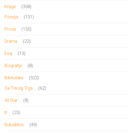
proizvoda
358
358
Knjige
proizvoda
131
131
Poezija
proizvod
135
135
Proza
proizvoda
22
22
Drama
proizvoda
13
13
Esej
proizvoda
8
8
Biografije
proizvoda
322
322
Bibilioteke
proizvoda
62
62
Sa Treceg Trga
proizvoda
8
8
All Star
proizvoda
23
23
tt
proizvoda
49
49
Buka&Bes