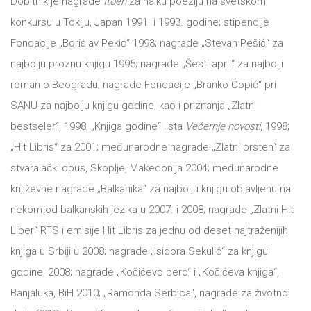
Dobitnik je nagrade
Itoen
za haiku poeziju na svetskom
konkursu u Tokiju, Japan 1991. i 1993. godine; stipendije
Fondacije „Borislav Pekić“ 1993; nagrade „Stevan Pešić“ za
najbolju proznu knjigu 1995; nagrade „Šesti april“ za najbolji
roman o Beogradu; nagrade Fondacije „Branko Ćopić“ pri
SANU za najbolju knjigu godine, kao i priznanja „Zlatni
bestseler“, 1998, „Knjiga godine“ lista
Večernje novosti
, 1998;
„Hit Libris“ za 2001; međunarodne nagrade „Zlatni prsten“ za
stvaralački opus, Skoplje, Makedonija 2004; međunarodne
književne nagrade „Balkanika“ za najbolju knjigu objavljenu na
nekom od balkanskih jezika u 2007. i 2008; nagrade „Zlatni Hit
Liber“ RTS i emisije Hit Libris za jednu od deset najtraženijih
knjiga u Srbiji u 2008; nagrade „Isidora Sekulić“ za knjigu
godine, 2008; nagrade „Kočićevo pero“ i „Kočićeva knjiga“,
Banjaluka, BiH 2010; „Ramonda Serbica“, nagrade za životno