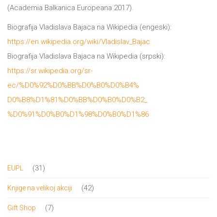
(Academia Balkanica Europeana 2017).
Biografija Vladislava Bajaca na Wikipedia (engeski):
https://en.wikipedia.org/wiki/
Vladislav_Bajac
Biografija Vladislava Bajaca na Wikipedia (srpski):
https://sr.wikipedia.org/sr-
ec/%D0%92%D0%BB%D0%B0%D0%B4%
D0%B8%D1%81%D0%BB%D0%B0%D0%B2_
%D0%91%D0%B0%D1%98%D0%B0%D1%86
31
31
EUPL
proizvod
42
42
Knjige na velikoj akciji
proizvoda
7
7
Gift Shop