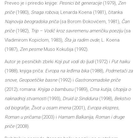
DRVO
Preveo je i priredio knjige:
Pesnici bit generacije
(1979),
Zen
12/19+
priče
(1980),
Snaga robova
, Lenarda Koena (1981), čitanka
Najnovija beogradska priča
(sa Borom Đokovićem, 1981),
Čan
Portreti
priče
(1982),
Trip – Vodič kroz savremenu američku poeziju
(sa
Pro/za
Vladimirom Kopiclom, 1983),
Šta ja radim ovde,
L. Koena
Trgni
(1987),
Zen pesme
Muso Kokušija (1992).
se!
Autor je pesničkih zbirki
Koji put vodi do ljudi
(1972) i
Put haiku
(1988); knjiga priča:
Evropa na leđima bika
(1988),
Podmetači za
Poezija!
snove
,
Geopoetičke basne
(1992) i
Gastronomadske priče
(2012); romana:
Knjiga o bambusu
(1989),
Crna kutija
,
Utopija o
naknadnoj stvarnosti
(1993),
Druid iz Sindiduna
(1998),
Bekstvo
od biografije, Život u osam imena
(2001),
Evropa ekspres,
Roman u pričama
(2003) i
Hamam Balkanija, Roman i druge
priče
(2008).