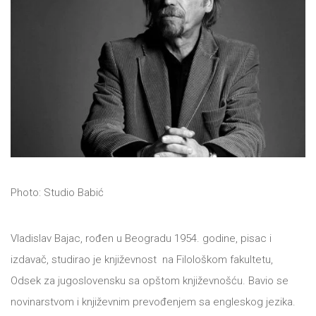
All
NOVOSTI
Star
GIFT
tt
Buka&Bes
SHOP
NORD
O
Sredozemlje
Photo: Studio Babić
NAMA
Papirna
pozornica
Vladislav Bajac, rođen u Beogradu 1954. godine, pisac i
KNJIŽARA
A5
izdavač, studirao je književnost na Filološkom fakultetu,
TREĆE
Odsek za jugoslovensku sa opštom književnošću. Bavio se
Hommage
novinarstvom i književnim prevođenjem sa engleskog jezika.
12/19