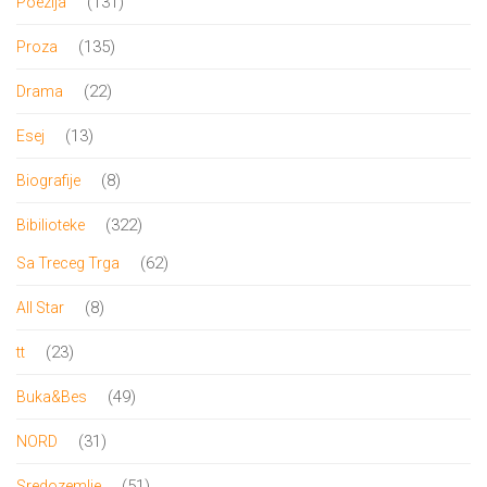
131
131
Poezija
proizvod
135
135
Proza
proizvoda
22
22
Drama
proizvoda
13
13
Esej
proizvoda
8
8
Biografije
proizvoda
322
322
Bibilioteke
proizvoda
62
62
Sa Treceg Trga
proizvoda
8
8
All Star
proizvoda
23
23
tt
proizvoda
49
49
Buka&Bes
proizvoda
31
31
NORD
proizvod
51
51
Sredozemlje