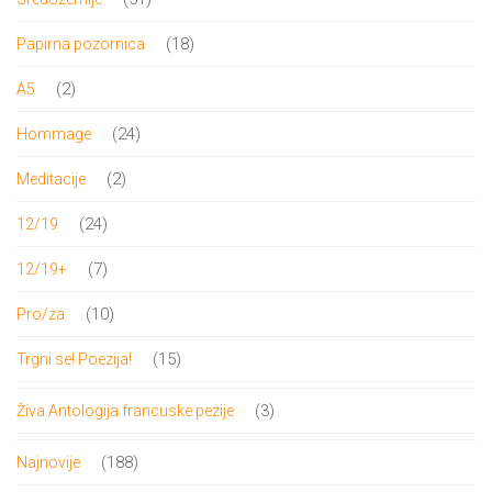
proizvod
18
18
Papirna pozornica
proizvoda
2
2
A5
proizvoda
24
24
Hommage
proizvoda
2
2
Meditacije
proizvoda
24
24
12/19
proizvoda
7
7
12/19+
proizvoda
10
10
Pro/za
proizvoda
15
15
Trgni se! Poezija!
proizvoda
3
3
Živa Antologija francuske pezije
proizvoda
188
188
Najnovije