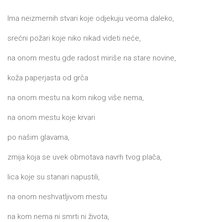
DRVO
12/19+
Ima neizmernih stvari koje odjekuju veoma daleko,
Portreti
srećni požari koje niko nikad videti neće,
Pro/za
na onom mestu gde radost miriše na stare novine,
Trgni
koža paperjasta od grča
se!
na onom mestu na kom nikog više nema,
Poezija!
na onom mestu koje krvari
po našim glavama,
zmija koja se uvek obmotava navrh tvog plača,
lica koje su stanari napustili,
na onom neshvatljivom mestu
na kom nema ni smrti ni života,