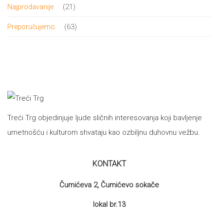
proizvoda
21
21
Najprodavanije
proizvod
63
63
Preporučujemo
proizvoda
Treći Trg objedinjuje ljude sličnih interesovanja koji bavljenje
umetnošću i kulturom shvataju kao ozbiljnu duhovnu vežbu.
KONTAKT
Čumićeva 2, Čumićevo sokače
lokal br.13