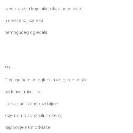
srećni požari koje niko nikad neće videti
u savršenoj samoći
nemogućeg ogledala.
***
Otvaraju nam se ogledala od guste senke
nadohvat ruke, lica,
i otkidajući slepe razdaljine
koje nismo spoznali, troše ih,
najsporije nam odvlače