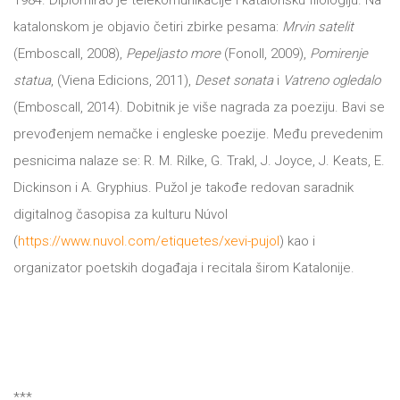
1984. Diplomirao je telekomunikacije i katalonsku filologiju. Na
katalonskom je objavio četiri zbirke pesama:
Mrvin satelit
All
NOVOSTI
(Emboscall, 2008),
Pepeljasto more
(Fonoll, 2009),
Pomirenje
Star
statua
, (Viena Edicions, 2011),
Deset sonata
i
Vatreno ogledalo
GIFT
(Emboscall, 2014). Dobitnik je više nagrada za poeziju. Bavi se
tt
prevođenjem nemačke i engleske poezije. Među prevedenim
Buka&Bes
SHOP
pesnicima nalaze se: R. M. Rilke, G. Trakl, J. Joyce, J. Keats, E.
NORD
Dickinson i A. Gryphius. Pužol je takođe redovan saradnik
O
digitalnog časopisa za kulturu Núvol
Sredozemlje
(
https://www.nuvol.com/etiquetes/xevi-pujol
) kao i
NAMA
Papirna
organizator poetskih događaja i recitala širom Katalonije.
pozornica
KNJIŽARA
A5
TREĆE
Hommage
12/19
***