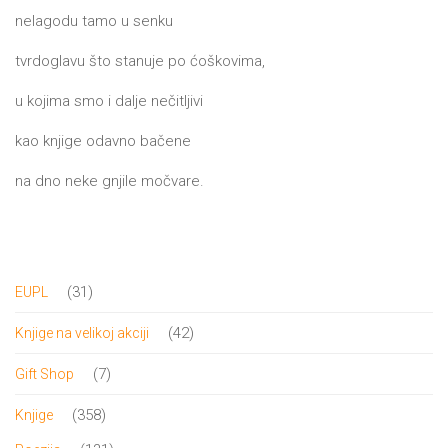
nelagodu tamo u senku
tvrdoglavu što stanuje po ćoškovima,
u kojima smo i dalje nečitljivi
kao knjige odavno bačene
na dno neke gnjile močvare.
31
31
EUPL
proizvod
42
42
Knjige na velikoj akciji
proizvoda
7
7
Gift Shop
proizvoda
358
358
Knjige
proizvoda