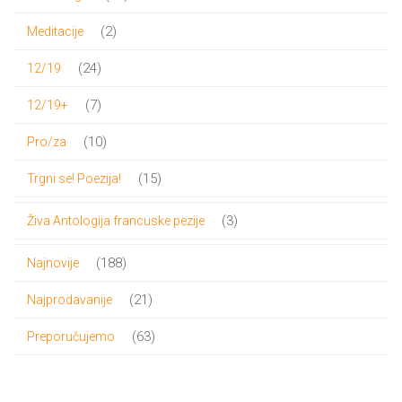
proizvoda
2
2
Meditacije
proizvoda
24
24
12/19
proizvoda
7
7
12/19+
proizvoda
10
10
Pro/za
proizvoda
15
15
Trgni se! Poezija!
proizvoda
3
3
Živa Antologija francuske pezije
proizvoda
188
188
Najnovije
proizvoda
21
21
Najprodavanije
proizvod
63
63
Preporučujemo
proizvoda