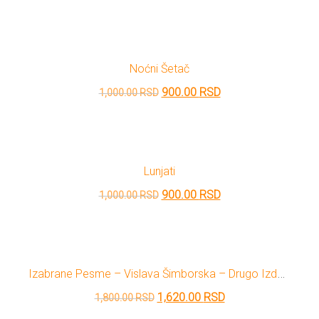
cena
cena
je
je:
bila:
1,080.00 RSD.
Noćni Šetač
1,200.00 RSD.
Originalna
Trenutna
900.00
RSD
1,000.00
RSD
cena
cena
je
je:
bila:
900.00 RSD.
Lunjati
1,000.00 RSD.
Originalna
Trenutna
900.00
RSD
1,000.00
RSD
cena
cena
je
je:
bila:
900.00 RSD.
Izabrane Pesme – Vislava Šimborska – Drugo Izdanje
1,000.00 RSD.
Originalna
Trenutna
1,620.00
RSD
1,800.00
RSD
cena
cena