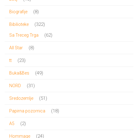
proizvoda
8
8
Biografije
proizvoda
322
322
Bibilioteke
proizvoda
62
62
Sa Treceg Trga
proizvoda
8
8
All Star
proizvoda
23
23
tt
proizvoda
49
49
Buka&Bes
proizvoda
31
31
NORD
proizvod
51
51
Sredozemlje
proizvod
18
18
Papirna pozornica
proizvoda
2
2
A5
proizvoda
24
24
Hommage