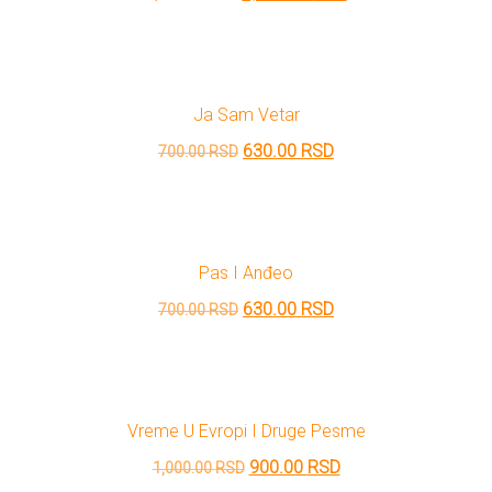
cena
cena
All
NOVOSTI
je
je:
Star
bila:
1,620.00 RSD.
Ja Sam Vetar
GIFT
1,800.00 RSD.
tt
Originalna
Trenutna
630.00
RSD
700.00
RSD
Buka&Bes
SHOP
cena
cena
je
je:
NORD
O
bila:
630.00 RSD.
Sredozemlje
Pas I Anđeo
700.00 RSD.
Originalna
Trenutna
NAMA
Papirna
630.00
RSD
700.00
RSD
cena
cena
pozornica
KNJIŽARA
je
je:
A5
bila:
630.00 RSD.
Vreme U Evropi I Druge Pesme
TREĆE
700.00 RSD.
Hommage
Originalna
Trenutna
900.00
RSD
1,000.00
RSD
12/19