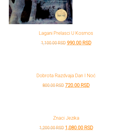
Lagani Prelasci U Kosmos
Originalna
Trenutna
990.00
RSD
1,100.00
RSD
cena
cena
je
je:
bila:
990.00 RSD.
Dobrota Razdvaja Dan I Noć
1,100.00 RSD.
Originalna
Trenutna
720.00
RSD
800.00
RSD
cena
cena
je
je:
bila:
720.00 RSD.
Znaci Jezika
800.00 RSD.
Originalna
Trenutna
1,080.00
RSD
1,200.00
RSD