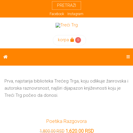
PRETRAŽI
Meni
Knjige
Autori
Kreativna
Facebook
Instagram
Evropa
POČETNA
Proza
Domaći
korpa
0
ReX
FESTIVAL
autori
Poezija
Weda
Strani
Drama
KNJIGE
autori
Esej
AUTORI
Prva, najstarija biblioteka Trećeg Trga, koju odlikuje žanrovska i
Prevodioci
Biografije
autorska raznovrsnost, najširi dijapazon književnosti koju je
Treći Trg počeo da donosi.
EUPL
Učesnici
Biblioteke
festivala
Sa
KREATIVNA
Poetika Razgovora
Trećeg
EVROPA
Originalna
Trenutna
1,620.00
RSD
1,800.00
RSD
Trga