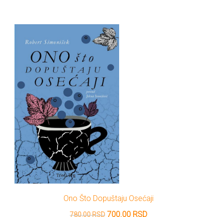
je
je:
bila:
1,620.00 RSD.
1,800.00 RSD.
Ono Što Dopuštaju Osećaji
Originalna
Trenutna
700.00
RSD
780.00
RSD