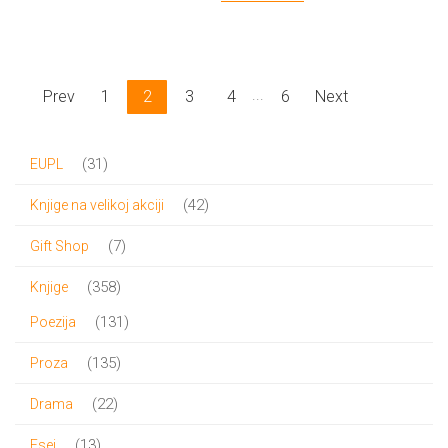
cena
cena
je
je:
bila:
700.00 RSD.
...
Prev
1
2
3
4
6
Next
780.00 RSD.
31
31
EUPL
proizvod
42
42
Knjige na velikoj akciji
proizvoda
7
7
Gift Shop
proizvoda
358
358
Knjige
proizvoda
131
131
Poezija
proizvod
135
135
Proza
proizvoda
22
22
Drama
proizvoda
13
13
Esej