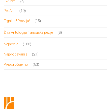
7
7
12/19+
proizvoda
10
10
Pro/za
proizvoda
15
15
Trgni se! Poezija!
proizvoda
3
3
Živa Antologija francuske pezije
proizvoda
188
188
Najnovije
proizvoda
21
21
Najprodavanije
proizvod
63
63
Preporučujemo
proizvoda