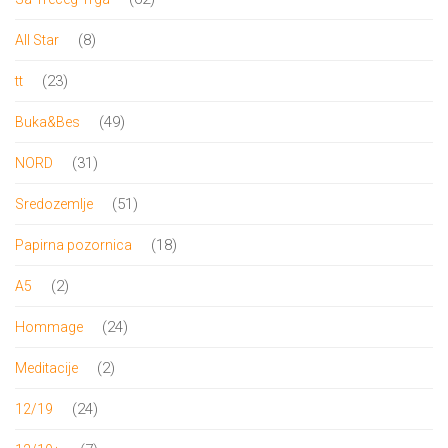
proizvoda
8
8
All Star
proizvoda
23
23
tt
proizvoda
49
49
Buka&Bes
proizvoda
31
31
NORD
proizvod
51
51
Sredozemlje
proizvod
18
18
Papirna pozornica
proizvoda
2
2
A5
proizvoda
24
24
Hommage
proizvoda
2
2
Meditacije
proizvoda
24
24
12/19
proizvoda