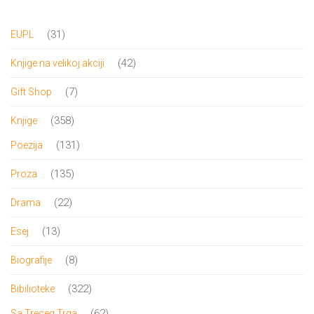
DRVO
12/19+
31
31
EUPL
Portreti
proizvod
42
42
Knjige na velikoj akciji
Pro/za
proizvoda
7
7
Gift Shop
Trgni
proizvoda
358
358
Knjige
se!
proizvoda
131
131
Poezija
Poezija!
proizvod
135
135
Proza
proizvoda
22
22
Drama
proizvoda
13
13
Esej
proizvoda
8
8
Biografije
proizvoda
322
322
Bibilioteke
proizvoda
62
62
Sa Treceg Trga