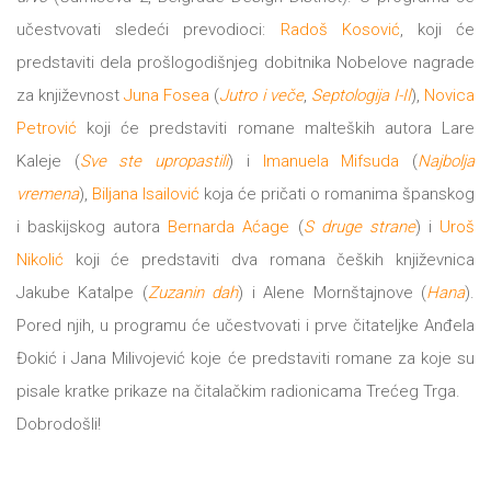
učestvovati sledeći prevodioci:
Radoš Kosović
, koji će
All
NOVOSTI
predstaviti dela prošlogodišnjeg dobitnika Nobelove nagrade
Star
za književnost
Juna Fosea
(
Jutro i veče
,
Septologija I-II
),
Novica
GIFT
Petrović
koji će predstaviti romane malteških autora Lare
tt
Kaleje (
Sve ste upropastili
) i
Imanuela
Mifsuda
(
Najbolja
Buka&Bes
SHOP
vremena
),
Biljana Isailović
koja će pričati o romanima španskog
NORD
i baskijskog autora
Bernarda Aćage
(
S druge strane
) i
Uroš
O
Nikolić
koji će predstaviti dva romana čeških književnica
Sredozemlje
Jakube Katalpe (
Zuzanin dah
) i Alene Mornštajnove (
Hana
).
NAMA
Papirna
Pored njih, u programu će učestvovati i prve čitateljke Anđela
pozornica
Đokić i Jana Milivojević koje će predstaviti romane za koje su
KNJIŽARA
pisale kratke prikaze na čitalačkim radionicama Trećeg Trga.
A5
Dobrodošli!
TREĆE
Hommage
12/19