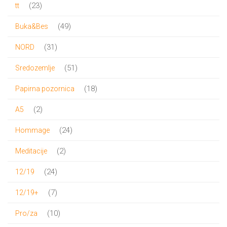
23
23
tt
proizvoda
49
49
Buka&Bes
proizvoda
31
31
NORD
proizvod
51
51
Sredozemlje
proizvod
18
18
Papirna pozornica
proizvoda
2
2
A5
proizvoda
24
24
Hommage
proizvoda
2
2
Meditacije
proizvoda
24
24
12/19
proizvoda
7
7
12/19+
proizvoda
10
10
Pro/za