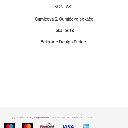
KONTAKT
Čumićeva 2, Čumićevo sokače
lokal br.13
Belgrade Design District
Copyright © 2026 Treći Trg All Rights Reserved.
Uslovi korišćenja
| Reconstructed by
ACDStudios