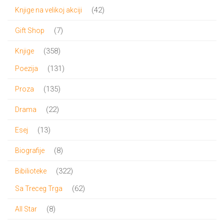
proizvod
42
42
Knjige na velikoj akciji
proizvoda
7
7
Gift Shop
proizvoda
358
358
Knjige
proizvoda
131
131
Poezija
proizvod
135
135
Proza
proizvoda
22
22
Drama
proizvoda
13
13
Esej
proizvoda
8
8
Biografije
proizvoda
322
322
Bibilioteke
proizvoda
62
62
Sa Treceg Trga
proizvoda
8
8
All Star
proizvoda