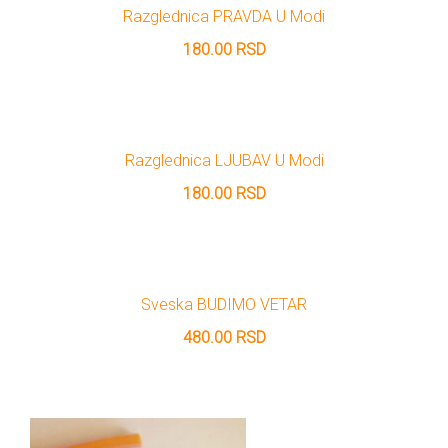
DRVO
Razglednica PRAVDA U Modi
12/19+
180.00
RSD
Portreti
Pro/za
Trgni
Razglednica LJUBAV U Modi
se!
180.00
RSD
Poezija!
Sveska BUDIMO VETAR
480.00
RSD