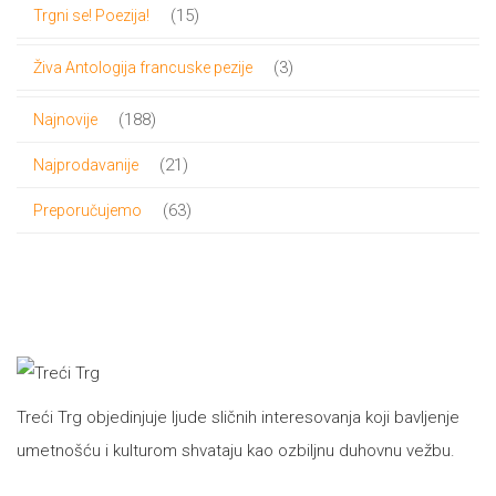
proizvoda
15
15
Trgni se! Poezija!
proizvoda
3
3
Živa Antologija francuske pezije
proizvoda
188
188
Najnovije
proizvoda
21
21
Najprodavanije
proizvod
63
63
Preporučujemo
proizvoda
Treći Trg objedinjuje ljude sličnih interesovanja koji bavljenje
umetnošću i kulturom shvataju kao ozbiljnu duhovnu vežbu.